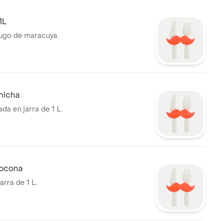
1L
 jugo de maracuya.
hicha
da en jarra de 1 L.
Cocona
rra de 1 L.