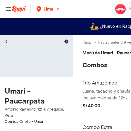
Lima
¿Nuevo en Rap
Rappi
Restaurantes Delive
Menú de
Umari - Pauca
Combos
Trío Amazónico.
Umari -
Juane, tacacho y chauf
Incluye chicha de 12oz.
Paucarpata
S/ 40.00
Antonio Raymondi 121 a, Arequipa,
Peru
Comida Criolla - Umari
Combo Extra