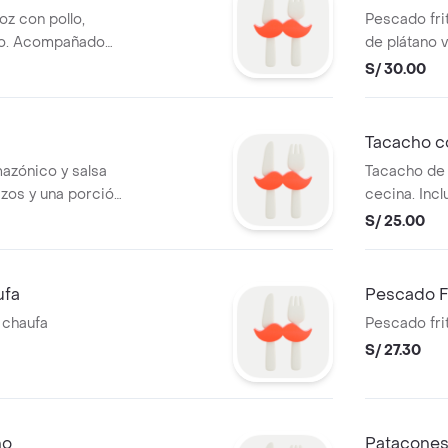
oz con pollo,
Pescado fr
jao. Acompañado
de plátano v
riolla.
S/ 30.00
Tacacho c
azónico y salsa
Tacacho de
rizos y una porción
cecina. Incl
criolla.
S/ 25.00
ufa
Pescado Fr
 chaufa
Pescado fri
S/ 27.30
ho
Patacones