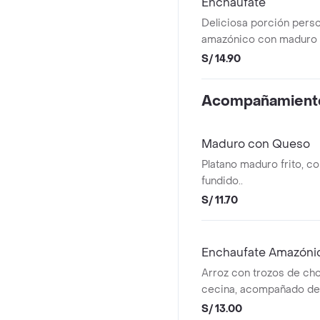
Encháufate
Deliciosa porción perso
amazónico con maduro f
de chicha 12oz.
S/ 14.90
Acompañamient
Maduro con Queso
Platano maduro frito, co
fundido..
S/ 11.70
Enchaufate Amazóni
Arroz con trozos de ch
cecina, acompañado de p
salsa.
S/ 13.00