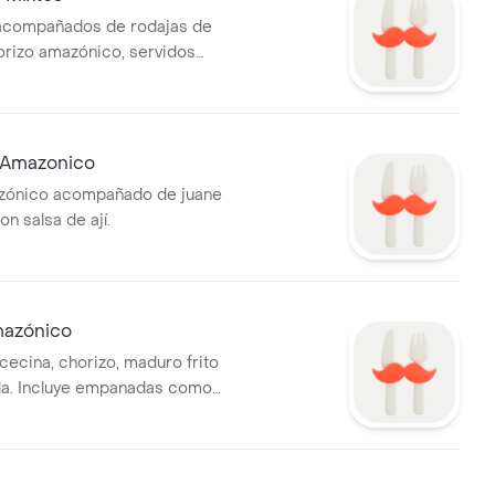
acompañados de rodajas de
orizo amazónico, servidos
 de lechuga.
í Amazonico
zónico acompañado de juane
on salsa de ají.
mazónico
cecina, chorizo, maduro frito
olla. Incluye empanadas como
ento.