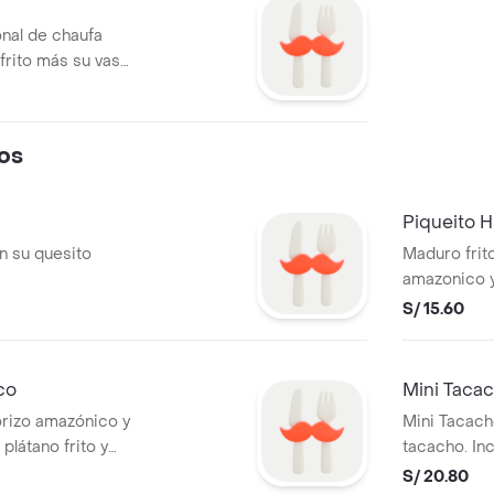
nal de chaufa
rito más su vaso
os
Piqueito H
n su quesito
Maduro frito
amazonico y
S/ 15.60
co
Mini Taca
orizo amazónico y
Mini Tacach
látano frito y
tacacho. Inc
S/ 20.80