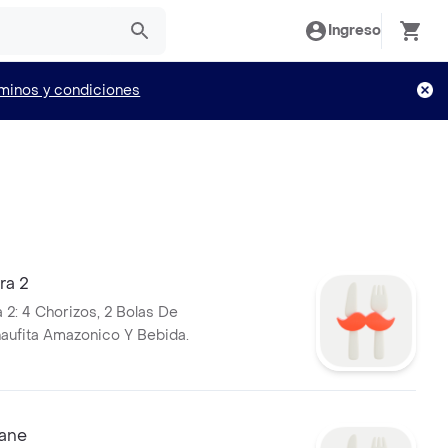
Ingreso
minos y condiciones
ra 2
2: 4 Chorizos, 2 Bolas De
aufita Amazonico Y Bebida.
ane