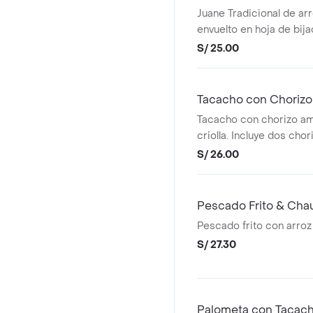
Juane Tradicional de arr
envuelto en hoja de bi
de plátano frito y salsa c
S/ 25.00
Tacacho con Chorizo
Tacacho con chorizo am
criolla. Incluye dos cho
de tacacho.
S/ 26.00
Pescado Frito & Cha
Pescado frito con arroz
S/ 27.30
Palometa con Tacac