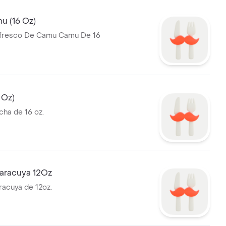
 (16 Oz)
fresco De Camu Camu De 16
 Oz)
cha de 16 oz.
aracuya 12Oz
acuya de 12oz.