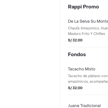
Rappi Promo
De La Selva Su Mont
Chaufa Amazonico, Huev
Maduro Frito Y Chifles
S/ 32.00
Fondos
Tacacho Mixto
Tacacho de plátano con
amazónicos, acompañad
criolla.
S/ 32.00
Juane Tradicional