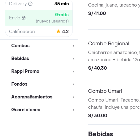
Delivery
35 min
Cecina, juane, tacacho y
S/ 41.00
Gratis
Envío
(nuevos usuarios)
Calificación
4.2
Combo Regional
Combos
Chicharron amazonico, 
Bebidas
amazonico + bebida 12oz
S/ 40.30
Rappi Promo
Fondos
Combo Umari
Acompañamientos
Combo Umari: Tacacho, 
chaufa. Incluye una por
Guarniciones
S/ 30.00
Bebidas