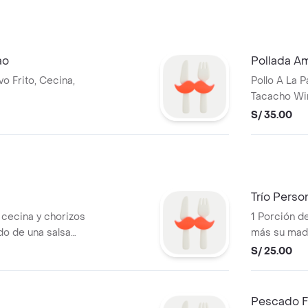
ao
Pollada A
o Frito, Cecina,
Pollo A La 
Tacacho Wira
S/ 35.00
Trío Perso
 cecina y chorizos
1 Porción d
o de una salsa
más su madu
S/ 25.00
Pescado F