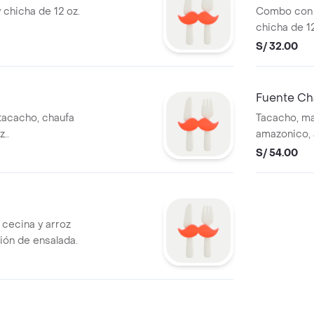
 chicha de 12 oz.
Combo con 
chicha de 12
S/ 32.00
Fuente Ch
tacacho, chaufa
Tacacho, ma
..
amazonico, 
S/ 54.00
cecina y arroz
ción de ensalada.