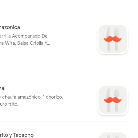
mazonica
Parrilla Acompanado De
 Wira, Salsa Criolla Y...
nal
e chaufa amazónico, 1 chorizo,
ro frito.
rito y Tacacho