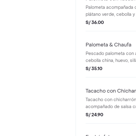
Palometa acompañada 
plátano verde, cebolla y a
S/ 36.00
Palometa & Chaufa
Pescado palometa con a
cebolla china, huevo, sill
S/ 35.10
Tacacho con Chichar
Tacacho con chicharrón
acompañado de salsa cri
S/ 24.90