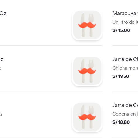
6Oz
Maracuya 
Un litro de
S/ 15.00
nz
Jarra de C
z
Chicha mora
S/ 19.50
Jarra de 
Oz
Cocona en ja
S/ 18.80