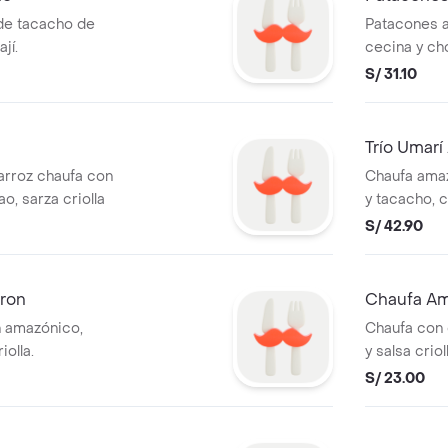
de tacacho de
Patacones 
jí.
cecina y ch
sobre hojas
S/ 31.10
Trío Umar
rroz chaufa con
Chaufa ama
ao, sarza criolla
y tacacho, c
S/ 42.90
ron
Chaufa A
 amazónico,
Chaufa con 
olla.
y salsa cri
acompañami
S/ 23.00