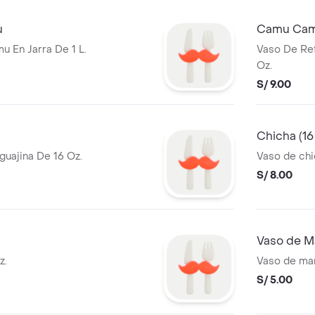
u
Camu Camu
 En Jarra De 1 L.
Vaso De Re
Oz.
S/ 9.00
Chicha (16
uajina De 16 Oz.
Vaso de chi
S/ 8.00
Vaso de M
z.
Vaso de mar
S/ 5.00