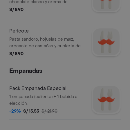
chocolate blanco y crema de
avellanas.
S/ 8.90
Pericote
Pasta sandoro, hojuelas de maíz,
crocante de castañas y cubierta de
chocolate.
S/ 8.90
Empanadas
Pack Empanada Especial
1 empanada (caliente) + 1 bebida a
elección.
-29%
S/ 15.53
S/ 21.90