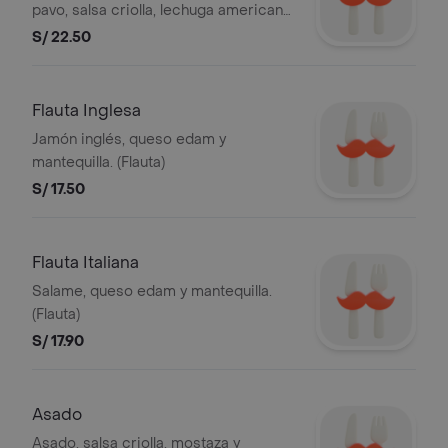
pavo, salsa criolla, lechuga americana
y mayonesa (pan cristal).
S/ 22.50
Flauta Inglesa
Jamón inglés, queso edam y
mantequilla. (Flauta)
S/ 17.50
Flauta Italiana
Salame, queso edam y mantequilla.
(Flauta)
S/ 17.90
Asado
Asado, salsa criolla, mostaza y