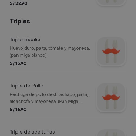
italiano, berenjena y aceite de oliva
S/ 22.90
Triples
Triple tricolor
Huevo duro, palta, tomate y mayonesa.
(pan miga blanco)
S/ 15.90
Triple de Pollo
Pechuga de pollo deshilachado, palta,
alcachofa y mayonesa. (Pan Miga
Integral)
S/ 16.90
Triple de aceitunas