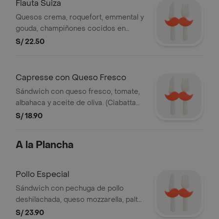
Flauta Suiza
Quesos crema, roquefort, emmental y
gouda, champiñones cocidos en
aceite de oliva y tomate. (Flauta)
S/ 22.50
Capresse con Queso Fresco
Sándwich con queso fresco, tomate,
albahaca y aceite de oliva. (Ciabatta
Integral)
S/ 18.90
A la Plancha
Pollo Especial
Sándwich con pechuga de pollo
deshilachada, queso mozzarella, palta,
tomate, orégano, mantequilla y
S/ 23.90