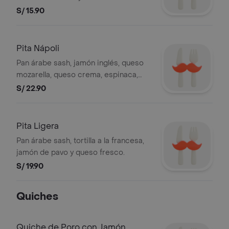
S/ 15.90
Pita Nápoli
Pan árabe sash, jamón inglés, queso
mozarella, queso crema, espinaca,
champiñones, albahaca, pasta de ajos
S/ 22.90
asados, salsa de tomate, aceite de
oliva y orégano.
Pita Ligera
Pan árabe sash, tortilla a la francesa,
jamón de pavo y queso fresco.
S/ 19.90
Quiches
Quiche de Poro con Jamón