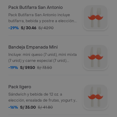
Pack Butifarra San Antonio
Pack Butifarra San Antonio incluye
butifarra, bebida y postre a elección.
La imagen muestra una butifarra con
-29%
S/ 30.46
S/ 42.90
jamón, cebolla y lechuga, acompañada
de un eclair y una bebida.
Bandeja Empanada Mini
Incluye: mini queso (7 unid.), mini mixta
(7 unid.) y carne especial (7 unid.).
(caliente)
-19%
S/ 59.50
S/ 73.50
Pack ligero
Sándwich y bebida de 12 oz. a
elección, ensalada de frutas, yogurt y
tarjeta de dedicatoria.
-16%
S/ 35.00
S/ 41.80