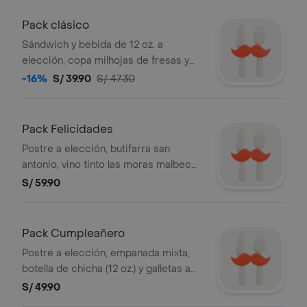
Pack clásico
Sándwich y bebida de 12 oz. a
elección, copa milhojas de fresas y
tarjeta de dedicatoria.
-16%
S/ 39.90
S/ 47.30
Pack Felicidades
Postre a elección, butifarra san
antonio, vino tinto las moras malbec
(187 ml). incluye topper de felicidades,
S/ 59.90
vela y tarjeta de dedicatoria (una
unidad por producto).
Pack Cumpleañero
Postre a elección, empanada mixta,
botella de chicha (12 oz.) y galletas a
granel (90g). incluye topper de
S/ 49.90
cumpleaños, vela y tarjeta de