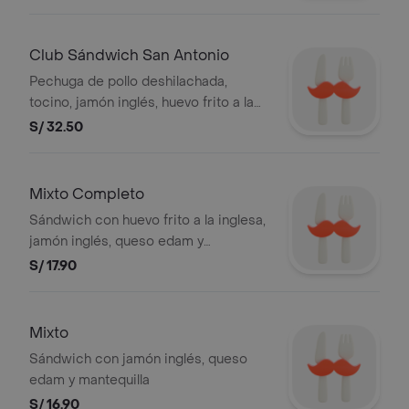
mayonesa
Club Sándwich San Antonio
Pechuga de pollo deshilachada,
tocino, jamón inglés, huevo frito a la
inglesa, queso edam, champiñones
S/ 32.50
cocidos en aceite oliva, tomate,
mantequilla y mayonesa
Mixto Completo
Sándwich con huevo frito a la inglesa,
jamón inglés, queso edam y
mantequilla
S/ 17.90
Mixto
Sándwich con jamón inglés, queso
edam y mantequilla
S/ 16.90