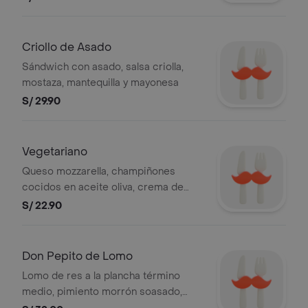
Criollo de Asado
Sándwich con asado, salsa criolla,
mostaza, mantequilla y mayonesa
S/ 29.90
Vegetariano
Queso mozzarella, champiñones
cocidos en aceite oliva, crema de
pimiento morrón soasado, zapallito
S/ 22.90
italiano, berenjena, cebolla blanca,
albahaca, mantequilla y mayonesa
Don Pepito de Lomo
Lomo de res a la plancha término
medio, pimiento morrón soasado,
zapallito italiano, berenjena y aceite