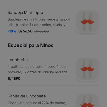
Bandeja Mini Triple
Bandeja de mini triples: vegetariano 4
uds., tricolor 4 uds., tocino, 4 uds. y
pollo 4 uds.
-18%
S/ 56.50
S/ 68.80
Especial para Niños
Loncherita
4 petit panes de pollo, 1 porción de
brownie, 12 onzas de chicha morada y
1 cajita de plastilina para jugar.
S/ 19.90
Ranita de Chocolate
Chocolate oscuro al 72% de cacao,