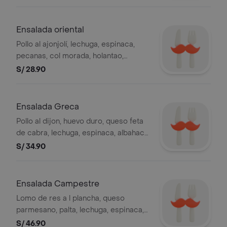
mayonesa especial).
Ensalada oriental
Pollo al ajonjolí, lechuga, espinaca,
pecanas, col morada, holantao,
frejolito chino, zanahoria, pimiento
S/ 28.90
morrón y fideos crocantes. (aliño
sugerido: honey mustard).
Ensalada Greca
Pollo al dijon, huevo duro, queso feta
de cabra, lechuga, espinaca, albahaca,
aceitunas verdes y botija, alcachofa,
S/ 34.90
tomate, ají amarillo y crotones al ajo y
perejil. (aliño sugerido: mayonesa
caesar's).
Ensalada Campestre
Lomo de res a l plancha, queso
parmesano, palta, lechuga, espinaca,
cebolla blanca, tomate y pimiento
S/ 46.90