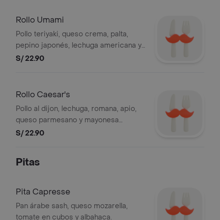
Rollo Umami
Pollo teriyaki, queso crema, palta,
pepino japonés, lechuga americana y
ajonjolí (aliño finas hierbas).
S/ 22.90
Rollo Caesar's
Pollo al dijon, lechuga, romana, apio,
queso parmesano y mayonesa
caesar's (aliño finas hierbas).
S/ 22.90
Pitas
Pita Capresse
Pan árabe sash, queso mozarella,
tomate en cubos y albahaca.