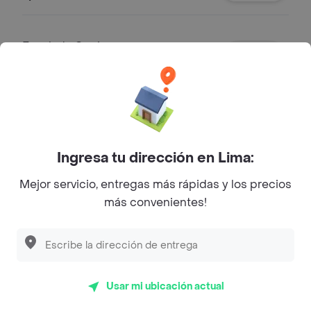
morrón. (aliño sugerido: balsámico
cremoso).
Ensalada Capi
Salmón ahumado, palta, lechuga,
espinaca, palmitos, zanahoria y
pimiento morrón. (aliño sugerido:
S/ 37.90
naranja cremosa).
Arma Tu Ensalada
Ingresa tu dirección en Lima:
Arma tu ensalada (incluye 1 aliño y 1
Mejor servicio, entregas más rápidas y los precios
tostada).
más convenientes!
S/ 8.00
Bowls
Usar mi ubicación actual
Bowl cobb
Arroz integral, pechuga de pollo a la