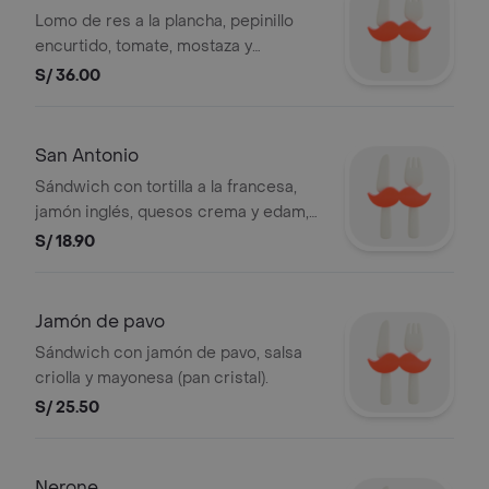
Lomo de res a la plancha, pepinillo
encurtido, tomate, mostaza y
mayonesa.
S/ 36.00
San Antonio
Sándwich con tortilla a la francesa,
jamón inglés, quesos crema y edam,
tomate y crema de palta. (Espiga
S/ 18.90
Blanco con Chía)
Jamón de pavo
Sándwich con jamón de pavo, salsa
criolla y mayonesa (pan cristal).
S/ 25.50
Nerone