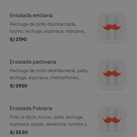
Ensalada emiliana
Pechuga de pollo deshilachada,
tocino, lechuga, espinaca, manzana,
pasas, pecanas y apio. (aliño sugerido:
S/ 27.90
mayonesa especial).
Ensalada padovana
Pechuga de pollo deshilachada, palta,
lechuga, espinaca, champiñones,
alcachofa y espárragos. (aliño
S/ 29.50
sugerido: mayonesa especial).
Ensalada Poblana
Pollo al dijón, tocino, palta, lechuga,
espinaca, pasas, zanahoria, tomate y
fideos crocantes. (aliño sugerido:
S/ 33.50