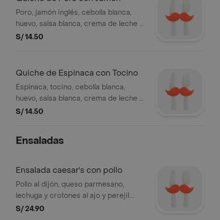
Poro, jamón inglés, cebolla blanca,
huevo, salsa blanca, crema de leche y
queso ricotta (masa quebrada).
S/ 14.50
(caliente)
Quiche de Espinaca con Tocino
Espinaca, tocino, cebolla blanca,
huevo, salsa blanca, crema de leche y
queso ricotta (masa quebrada).
S/ 14.50
(caliente)
Ensaladas
Ensalada caesar's con pollo
Pollo al dijón, queso parmesano,
lechuga y crotones al ajo y perejil.
(aliño sugerido: mayonesa caesar's).
S/ 24.90