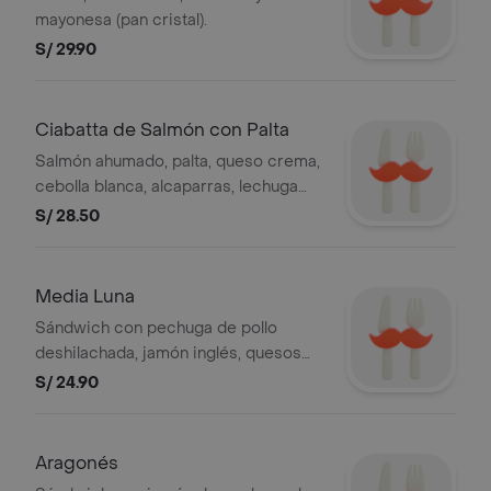
mayonesa (pan cristal).
S/ 29.90
Ciabatta de Salmón con Palta
Salmón ahumado, palta, queso crema,
cebolla blanca, alcaparras, lechuga
crespa, limón y aceite de oliva.
S/ 28.50
(Ciabatta Integral)
Media Luna
Sándwich con pechuga de pollo
deshilachada, jamón inglés, quesos
gouda y mozarella, huevo duro,
S/ 24.90
pimiento morrón soasado, orégano y
mayonesa. (Masa de Pizza)
Aragonés