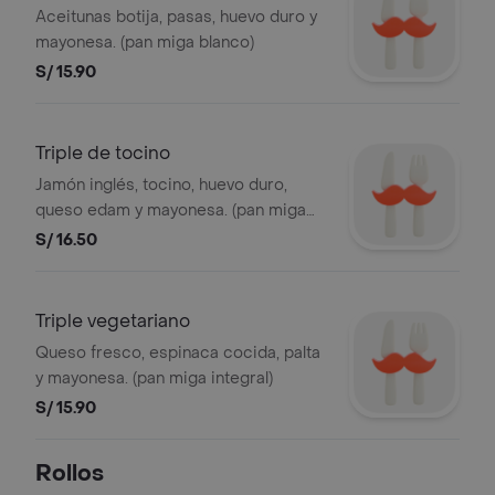
Aceitunas botija, pasas, huevo duro y
mayonesa. (pan miga blanco)
S/ 15.90
Triple de tocino
Jamón inglés, tocino, huevo duro,
queso edam y mayonesa. (pan miga
blanco)
S/ 16.50
Triple vegetariano
Queso fresco, espinaca cocida, palta
y mayonesa. (pan miga integral)
S/ 15.90
Rollos