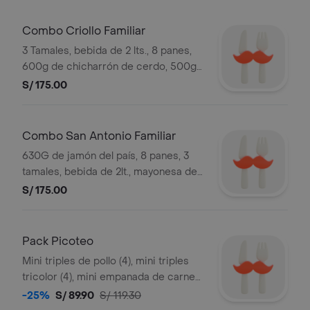
dedicatoria (una unidad por
producto).
Combo Criollo Familiar
3 Tamales, bebida de 2 lts., 8 panes,
600g de chicharrón de cerdo, 500g
de camote frito, 450g de salsa criolla
S/ 175.00
y 250g de mayonesa de la casa.
Combo San Antonio Familiar
630G de jamón del país, 8 panes, 3
tamales, bebida de 2lt., mayonesa de
la casa (250g) y salsa de cebolla
S/ 175.00
(450g).
Pack Picoteo
Mini triples de pollo (4), mini triples
tricolor (4), mini empanada de carne
(5), mini empanada mixta (5) y
-25%
S/ 89.90
S/ 119.30
galonera de jugo de naranja (1).