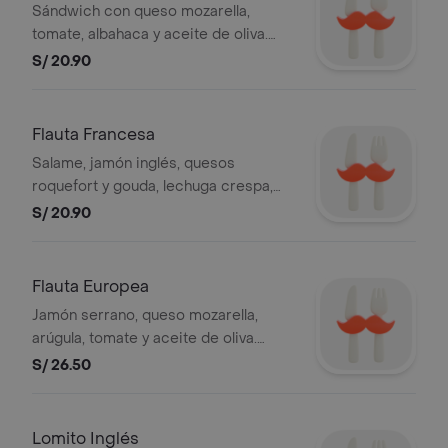
Sándwich con queso mozarella,
tomate, albahaca y aceite de oliva.
(Ciabatta Integral)
S/ 20.90
Flauta Francesa
Salame, jamón inglés, quesos
roquefort y gouda, lechuga crespa,
tomate y mayonesa. (Flauta)
S/ 20.90
Flauta Europea
Jamón serrano, queso mozarella,
arúgula, tomate y aceite de oliva.
(flauta).
S/ 26.50
Lomito Inglés