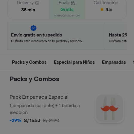
Delivery
Envío
Calificación
Gratis
4.5
35 min
(nuevos usuarios)
Envío gratis en tu pedido
Hasta 29% 
Disfruta este descuento en tu pedido y recíbelo
Disfruta este de
en minutos.
en minutos.
Packs y Combos
Especial para Niños
Empanadas
Packs y Combos
Pack Empanada Especial
1 empanada (caliente) + 1 bebida a
elección.
-29%
S/ 15.53
S/ 21.90