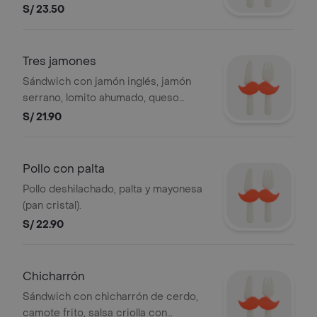
mayonesa (pan cristal).
S/ 23.50
Tres jamones
Sándwich con jamón inglés, jamón
serrano, lomito ahumado, queso
edam, tomate, lechuga crespa y
S/ 21.90
mayonesa (pan cristal).
Pollo con palta
Pollo deshilachado, palta y mayonesa
(pan cristal).
S/ 22.90
Chicharrón
Sándwich con chicharrón de cerdo,
camote frito, salsa criolla con