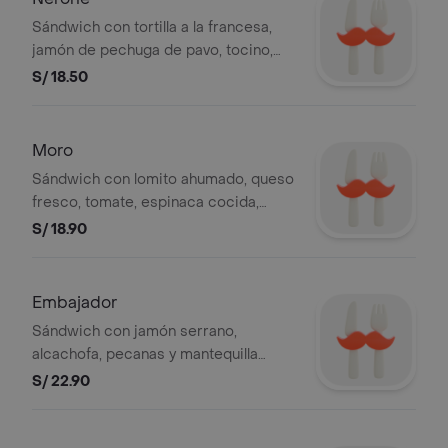
Sándwich con tortilla a la francesa,
jamón de pechuga de pavo, tocino,
quesos crema y edam, tomate y
S/ 18.50
mantequilla. (Espiga Blanco con Chía)
Moro
Sándwich con lomito ahumado, queso
fresco, tomate, espinaca cocida,
aceite de oliva y mayonesa. (Ciabatta
S/ 18.90
Integral)
Embajador
Sándwich con jamón serrano,
alcachofa, pecanas y mantequilla
(ciabatta integral).
S/ 22.90