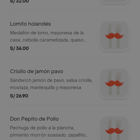
S/ 32.00
de oliva
Lomito holandés
Medallón de lomo, mayonesa de la
casa, cebolla caramelizada, queso
edam y mantequilla (pan cristal).
S/ 36.00
Criollo de jamón pavo
Sándwich jamón de pavo, salsa criolla,
mostaza, mantequilla y mayonesa
S/ 26.90
Don Pepito de Pollo
Pechuga de pollo a la plancha,
pimiento morrón soasado, zapallito