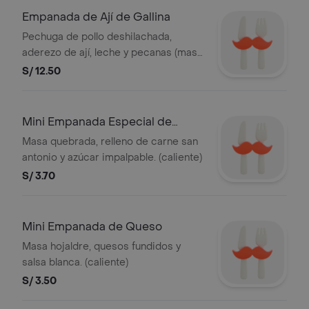
Empanada de Ají de Gallina
Pechuga de pollo deshilachada,
aderezo de ají, leche y pecanas (masa
quebrada). (caliente)
S/ 12.50
Mini Empanada Especial de
Carne
Masa quebrada, relleno de carne san
antonio y azúcar impalpable. (caliente)
S/ 3.70
Mini Empanada de Queso
Masa hojaldre, quesos fundidos y
salsa blanca. (caliente)
S/ 3.50