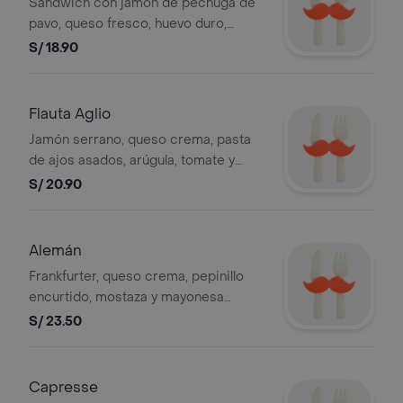
Sándwich con jamón de pechuga de
pavo, queso fresco, huevo duro,
tomate y mayonesa. (ciabatta integral)
S/ 18.90
Flauta Aglio
Jamón serrano, queso crema, pasta
de ajos asados, arúgula, tomate y
aceite de oliva. (flauta).
S/ 20.90
Alemán
Frankfurter, queso crema, pepinillo
encurtido, mostaza y mayonesa
(espiga blanco con chía).
S/ 23.50
Capresse