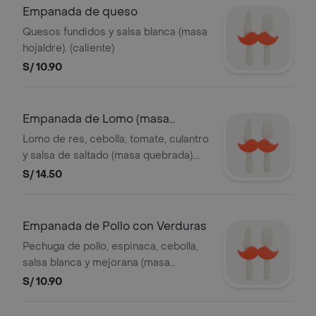
Empanada de queso
Quesos fundidos y salsa blanca (masa
hojaldre). (caliente)
S/ 10.90
Empanada de Lomo (masa
Quebrada)
Lomo de res, cebolla, tomate, culantro
y salsa de saltado (masa quebrada).
(caliente)
S/ 14.50
Empanada de Pollo con Verduras
Pechuga de pollo, espinaca, cebolla,
salsa blanca y mejorana (masa
quebrada). (caliente)
S/ 10.90