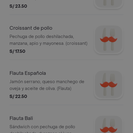
hierbabuena y mayonesa (pan cristal).
S/ 23.50
Croissant de pollo
Pechuga de pollo deshilachada,
manzana, apio y mayonesa. (croissant)
S/ 17.50
Flauta Española
Jamón serrano, queso manchego de
oveja y aceite de oliva. (Flauta)
S/ 22.50
Flauta Bali
Sándwich con pechuga de pollo