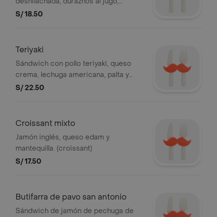
deshilachada, duraznos al jugo,
pecanas y mayonesa (flauta).
S/ 18.50
Teriyaki
Sándwich con pollo teriyaki, queso
crema, lechuga americana, palta y
ajonjolí. (Ciabatta Integral)
S/ 22.50
Croissant mixto
Jamón inglés, queso edam y
mantequilla. (croissant)
S/ 17.50
Butifarra de pavo san antonio
Sándwich de jamón de pechuga de