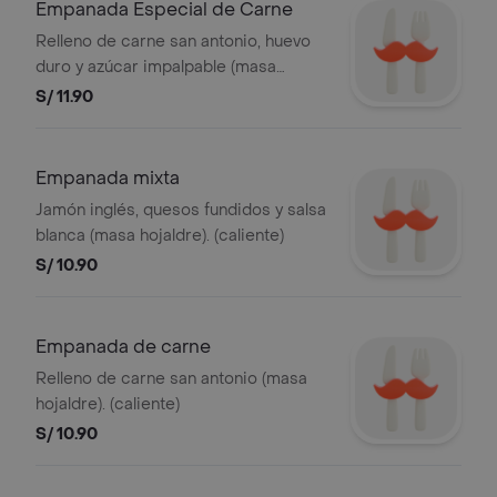
Empanada Especial de Carne
Relleno de carne san antonio, huevo
duro y azúcar impalpable (masa
quebrada). (caliente)
S/ 11.90
Empanada mixta
Jamón inglés, quesos fundidos y salsa
blanca (masa hojaldre). (caliente)
S/ 10.90
Empanada de carne
Relleno de carne san antonio (masa
hojaldre). (caliente)
S/ 10.90