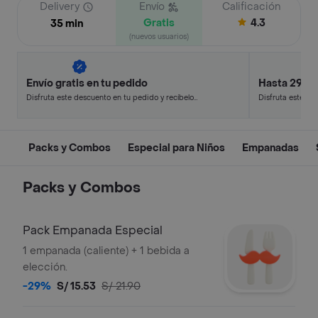
Delivery
Envío
Calificación
Gratis
4.3
35 min
(nuevos usuarios)
Envío gratis en tu pedido
Hasta 29% 
Disfruta este descuento en tu pedido y recíbelo
Disfruta este de
en minutos.
en minutos.
Packs y Combos
Especial para Niños
Empanadas
Packs y Combos
Pack Empanada Especial
1 empanada (caliente) + 1 bebida a
elección.
-29%
S/ 15.53
S/ 21.90