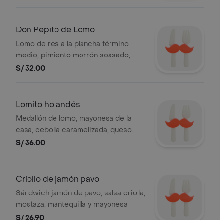
italiano, berenjena, cebolla blanca,
albahaca, mantequilla y mayonesa
Don Pepito de Lomo
Lomo de res a la plancha término
medio, pimiento morrón soasado,
zapallito italiano, berenjena y aceite
S/ 32.00
de oliva
Lomito holandés
Medallón de lomo, mayonesa de la
casa, cebolla caramelizada, queso
edam y mantequilla (pan cristal).
S/ 36.00
Criollo de jamón pavo
Sándwich jamón de pavo, salsa criolla,
mostaza, mantequilla y mayonesa
S/ 26.90