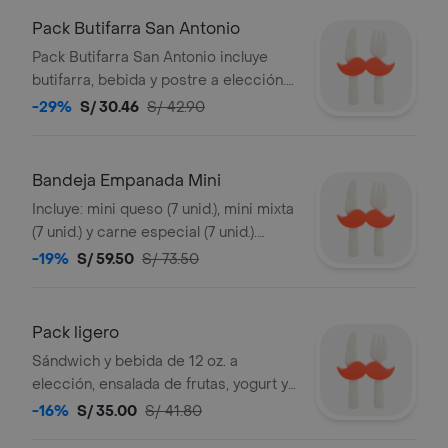
Pack Butifarra San Antonio
Pack Butifarra San Antonio incluye
butifarra, bebida y postre a elección.
La imagen muestra una butifarra con
-29%
S/ 30.46
S/ 42.90
jamón, cebolla y lechuga, acompañada
de un eclair y una bebida.
Bandeja Empanada Mini
Incluye: mini queso (7 unid.), mini mixta
(7 unid.) y carne especial (7 unid.).
(caliente)
-19%
S/ 59.50
S/ 73.50
Pack ligero
Sándwich y bebida de 12 oz. a
elección, ensalada de frutas, yogurt y
tarjeta de dedicatoria.
-16%
S/ 35.00
S/ 41.80