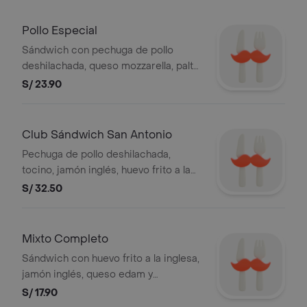
Pollo Especial
Sándwich con pechuga de pollo
deshilachada, queso mozzarella, palta,
tomate, orégano, mantequilla y
S/ 23.90
mayonesa
Club Sándwich San Antonio
Pechuga de pollo deshilachada,
tocino, jamón inglés, huevo frito a la
inglesa, queso edam, champiñones
S/ 32.50
cocidos en aceite oliva, tomate,
mantequilla y mayonesa
Mixto Completo
Sándwich con huevo frito a la inglesa,
jamón inglés, queso edam y
mantequilla
S/ 17.90