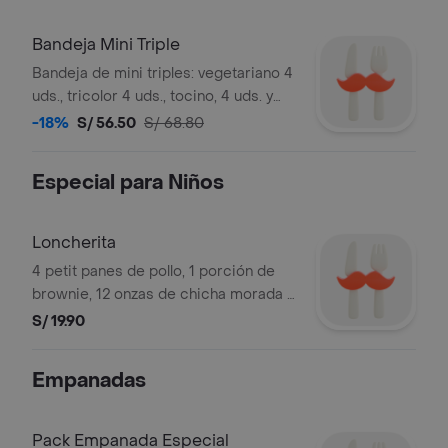
Bandeja Mini Triple
Bandeja de mini triples: vegetariano 4
uds., tricolor 4 uds., tocino, 4 uds. y
pollo 4 uds.
-18%
S/ 56.50
S/ 68.80
Especial para Niños
Loncherita
4 petit panes de pollo, 1 porción de
brownie, 12 onzas de chicha morada y
1 cajita de plastilina para jugar.
S/ 19.90
Empanadas
Pack Empanada Especial