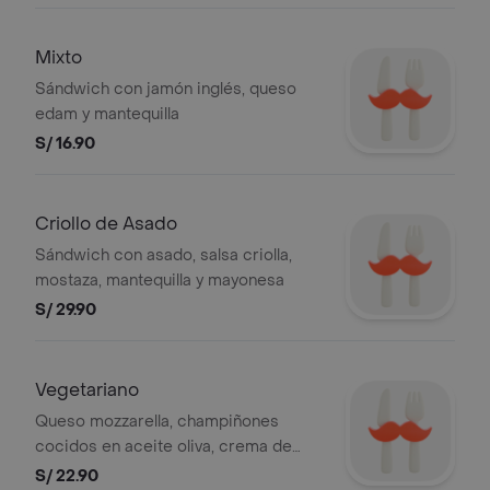
Mixto
Sándwich con jamón inglés, queso
edam y mantequilla
S/ 16.90
Criollo de Asado
Sándwich con asado, salsa criolla,
mostaza, mantequilla y mayonesa
S/ 29.90
Vegetariano
Queso mozzarella, champiñones
cocidos en aceite oliva, crema de
pimiento morrón soasado, zapallito
S/ 22.90