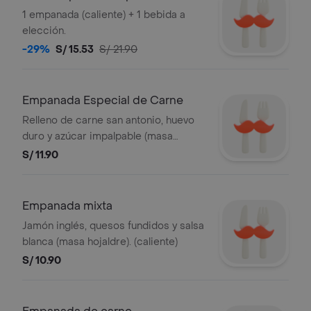
1 empanada (caliente) + 1 bebida a
elección.
-29%
S/ 15.53
S/ 21.90
Empanada Especial de Carne
Relleno de carne san antonio, huevo
duro y azúcar impalpable (masa
quebrada). (caliente)
S/ 11.90
Empanada mixta
Jamón inglés, quesos fundidos y salsa
blanca (masa hojaldre). (caliente)
S/ 10.90