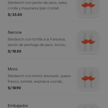
Sándwich con jamón de pavo, salsa
criolla y mayonesa (pan cristal).
S/ 25.50
Nerone
Sándwich con tortilla a la francesa,
jamón de pechuga de pavo, tocino,
quesos crema y edam, tomate y
S/ 18.50
mantequilla. (Espiga Blanco con Chía)
Moro
Sándwich con lomito ahumado, queso
fresco, tomate, espinaca cocida,
aceite de oliva y mayonesa. (Ciabatta
S/ 18.90
Integral)
Embajador