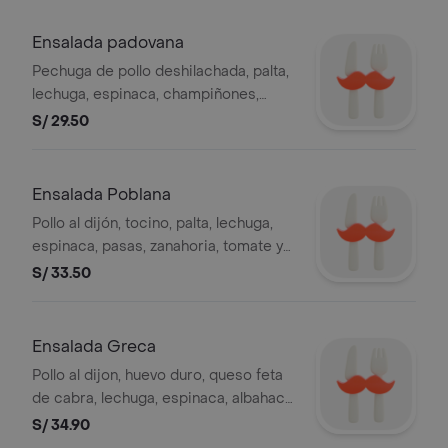
Ensalada padovana
Pechuga de pollo deshilachada, palta,
lechuga, espinaca, champiñones,
alcachofa y espárragos. (aliño
S/ 29.50
sugerido: mayonesa especial).
Ensalada Poblana
Pollo al dijón, tocino, palta, lechuga,
espinaca, pasas, zanahoria, tomate y
fideos crocantes. (aliño sugerido:
S/ 33.50
mayonesa especial).
Ensalada Greca
Pollo al dijon, huevo duro, queso feta
de cabra, lechuga, espinaca, albahaca,
aceitunas verdes y botija, alcachofa,
S/ 34.90
tomate, ají amarillo y crotones al ajo y