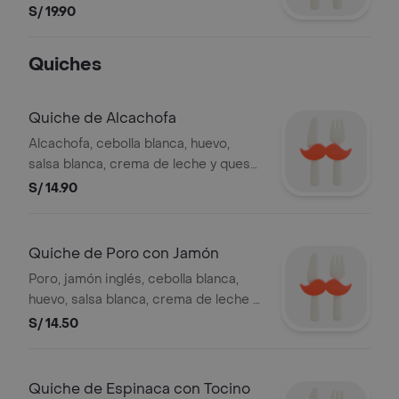
S/ 19.90
Quiches
Quiche de Alcachofa
Alcachofa, cebolla blanca, huevo,
salsa blanca, crema de leche y queso
ricotta. (masa quebrada). (caliente)
S/ 14.90
Quiche de Poro con Jamón
Poro, jamón inglés, cebolla blanca,
huevo, salsa blanca, crema de leche y
queso ricotta (masa quebrada).
S/ 14.50
(caliente)
Quiche de Espinaca con Tocino