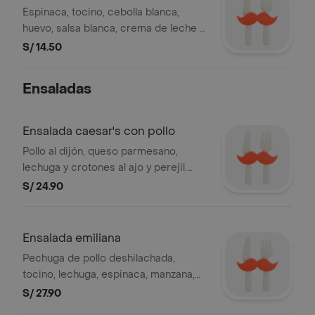
Espinaca, tocino, cebolla blanca,
huevo, salsa blanca, crema de leche y
queso ricotta (masa quebrada).
S/ 14.50
(caliente)
Ensaladas
Ensalada caesar's con pollo
Pollo al dijón, queso parmesano,
lechuga y crotones al ajo y perejil.
(aliño sugerido: mayonesa caesar's).
S/ 24.90
Ensalada emiliana
Pechuga de pollo deshilachada,
tocino, lechuga, espinaca, manzana,
pasas, pecanas y apio. (aliño sugerido:
S/ 27.90
mayonesa especial).