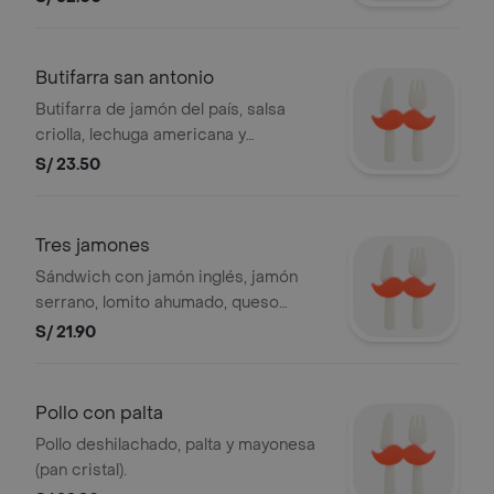
Butifarra san antonio
Butifarra de jamón del país, salsa
criolla, lechuga americana y
mayonesa (pan cristal).
S/ 23.50
Tres jamones
Sándwich con jamón inglés, jamón
serrano, lomito ahumado, queso
edam, tomate, lechuga crespa y
S/ 21.90
mayonesa (pan cristal).
Pollo con palta
Pollo deshilachado, palta y mayonesa
(pan cristal).