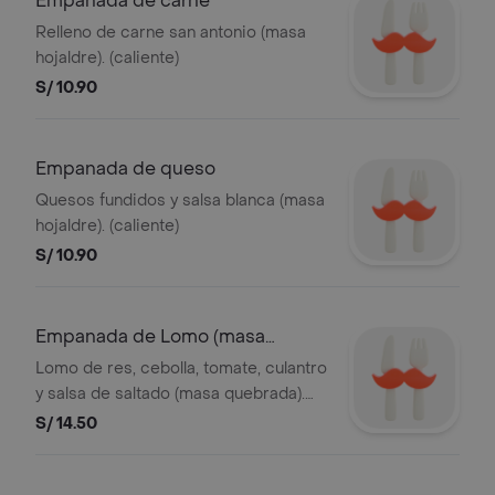
Empanada de carne
Relleno de carne san antonio (masa
hojaldre). (caliente)
S/ 10.90
Empanada de queso
Quesos fundidos y salsa blanca (masa
hojaldre). (caliente)
S/ 10.90
Empanada de Lomo (masa
Quebrada)
Lomo de res, cebolla, tomate, culantro
y salsa de saltado (masa quebrada).
(caliente)
S/ 14.50