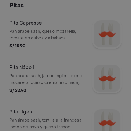
Pitas
Pita Capresse
Pan árabe sash, queso mozarella,
tomate en cubos y albahaca.
S/ 15.90
Pita Nápoli
Pan árabe sash, jamón inglés, queso
mozarella, queso crema, espinaca,
champiñones, albahaca, pasta de ajos
S/ 22.90
asados, salsa de tomate, aceite de
oliva y orégano.
Pita Ligera
Pan árabe sash, tortilla a la francesa,
jamón de pavo y queso fresco.