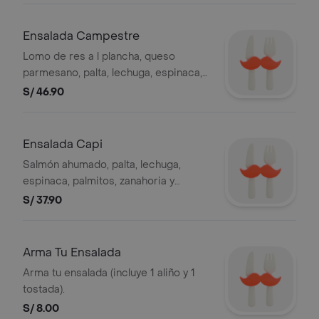
perejil. (aliño sugerido: mayonesa
caesar's).
Ensalada Campestre
Lomo de res a l plancha, queso
parmesano, palta, lechuga, espinaca,
cebolla blanca, tomate y pimiento
S/ 46.90
morrón. (aliño sugerido: balsámico
cremoso).
Ensalada Capi
Salmón ahumado, palta, lechuga,
espinaca, palmitos, zanahoria y
pimiento morrón. (aliño sugerido:
S/ 37.90
naranja cremosa).
Arma Tu Ensalada
Arma tu ensalada (incluye 1 aliño y 1
tostada).
S/ 8.00