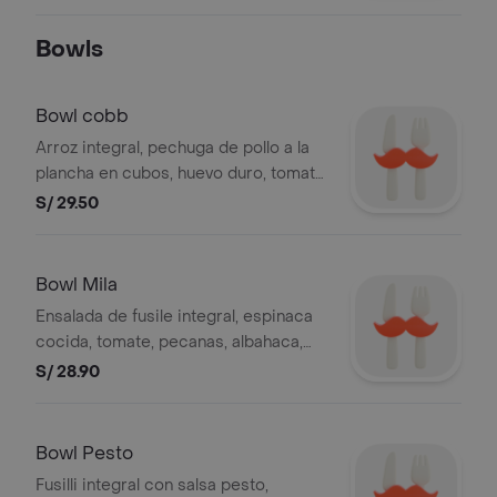
Bowls
Bowl cobb
Arroz integral, pechuga de pollo a la
plancha en cubos, huevo duro, tomate,
choclo y palta (mayonesa especial)
S/ 29.50
Bowl Mila
Ensalada de fusile integral, espinaca
cocida, tomate, pecanas, albahaca,
pasta de ajos asados, queso
S/ 28.90
parmesano y queso feta, aliño
balsámico cremoso
Bowl Pesto
Fusilli integral con salsa pesto,