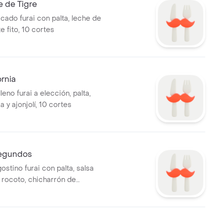
e de Tigre
cado furai con palta, leche de
e fito, 10 cortes
ornia
leno furai a elección, palta,
y ajonjolí, 10 cortes
Segundos
ostino furai con palta, salsa
 rocoto, chicharrón de
 cortes