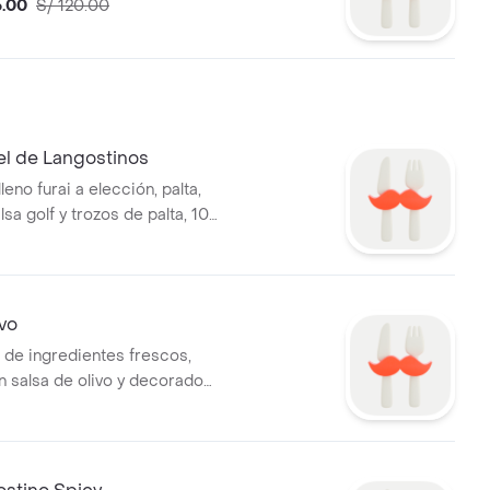
6.00
S/ 120.00
el de Langostinos
leno furai a elección, palta,
sa golf y trozos de palta, 10
ivo
o de ingredientes frescos,
n salsa de olivo y decorado
china y ajonjolí.