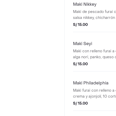
Maki Nikkey
Maki de pescado furai 
salsa nikkey, chicharró
cebolla china, 10 cortes
S/ 15.00
Maki Seyi
Maki con relleno furai a 
alga nori, panko, queso
ahumada, salsa tare y f
S/ 15.00
Maki Philadelphia
Maki furai con relleno a
crema y ajonjolí, 10 cor
S/ 15.00