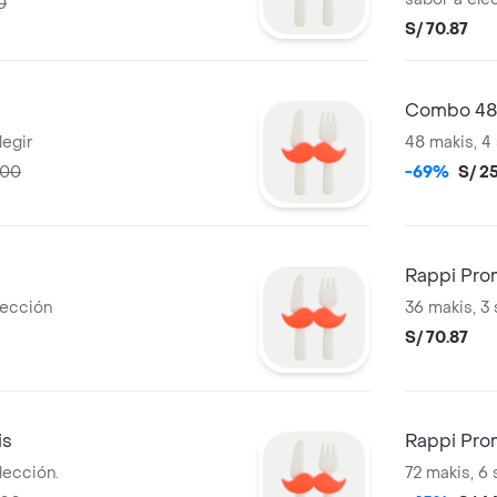
0
S/ 70.87
Combo 48
legir
48 makis, 4
.00
-69%
S/ 25
Rappi Prom
lección
36 makis, 3
S/ 70.87
is
Rappi Pro
lección.
72 makis, 6