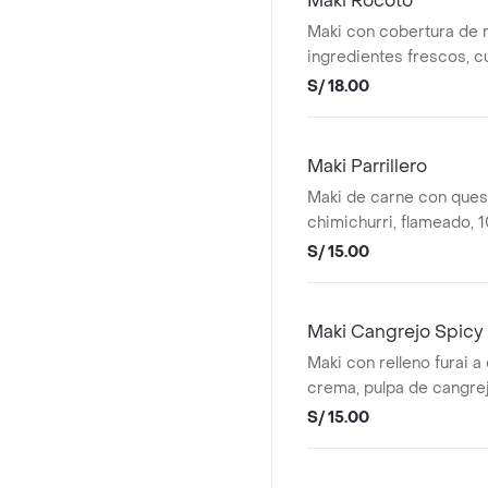
Maki Rocoto
Maki con cobertura de r
ingredientes frescos, c
cebolla china y ajonjolí.
S/ 18.00
Maki Parrillero
Maki de carne con ques
chimichurri, flameado, 
S/ 15.00
Maki Cangrejo Spicy
Maki con relleno furai a
crema, pulpa de cangrejo
cortes
S/ 15.00