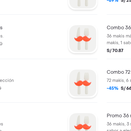
-69%
S/ 25
is
Combo 36 m
s.
36 makis más
makis, 1 sab
00
S/ 70.87
Combo 72
lección
72 makis, 6 
0
-45%
S/ 6
Promo 36 m
es
36 makis, 3 
sabor a ele