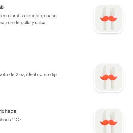
ki
leno furai a elección, queso
harrón de pollo y salsa
 cortes
coto de 2 oz, ideal como dip
vichada
chada 2 Oz