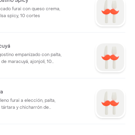
ostino Spicy
cado furai con queso crema,
lsa spicy, 10 cortes
cuyá
gostino empanizado con palta,
 de maracuyá, ajonjolí, 10
ra
leno furai a elección, palta,
 tártara y chicharrón de
 cortes