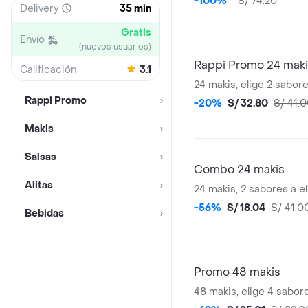
-100%
S/ 74.20
Delivery
35 min
Gratis
Envío
(nuevos usuarios)
Rappi Promo 24 mak
Calificación
3.1
24 makis, elige 2 sabore
Rappi Promo
-20%
S/ 32.80
S/ 41.
Makis
Salsas
Combo 24 makis
Alitas
24 makis, 2 sabores a e
-56%
S/ 18.04
S/ 41.0
Bebidas
Promo 48 makis
48 makis, elige 4 sabor