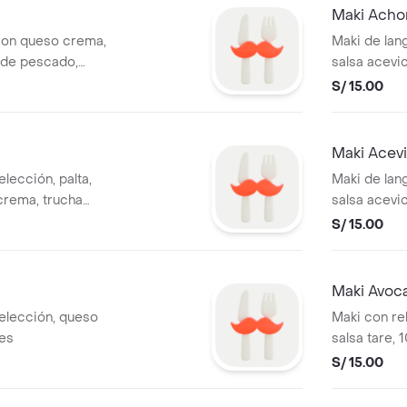
Maki Acho
con queso crema,
Maki de lang
n de pescado,
salsa acevi
S/ 15.00
Maki Acev
elección, palta,
Maki de lan
 crema, trucha
salsa acevi
lameado, 10 cortes
S/ 15.00
Maki Avoc
 elección, queso
Maki con rell
tes
salsa tare, 
S/ 15.00