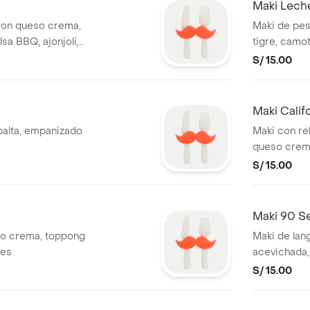
Maki Lech
con queso crema,
Maki de pes
sa BBQ, ajonjolí,
tigre, camot
S/ 15.00
Maki Calif
palta, empanizado
Maki con rel
queso crema 
S/ 15.00
Maki 90 
so crema, toppong
Maki de lang
tes
acevichada,
pescado, 10
S/ 15.00