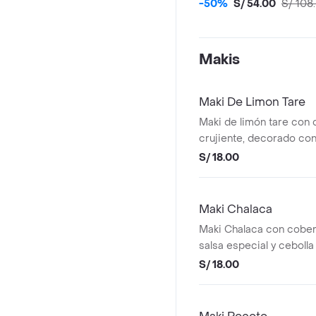
-50%
S/ 54.00
S/ 108
Makis
Maki De Limon Tare
Maki de limón tare con 
crujiente, decorado con
semillas de sésamo.
S/ 18.00
Maki Chalaca
Maki Chalaca con cobert
salsa especial y cebolla
los amantes del sushi.
S/ 18.00