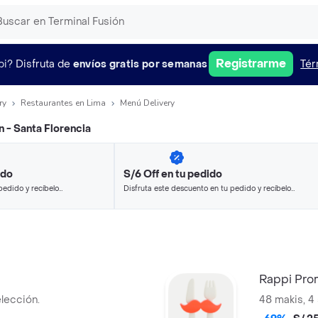
Registrarme
pi?
Disfruta de
envíos gratis por semanas
Tér
ry
Restaurantes en Lima
Menú Delivery
n - Santa Florencia
ido
S/6 Off en tu pedido
pedido y recíbelo
Disfruta este descuento en tu pedido y recíbelo
en minutos.
Rappi Pro
elección.
48 makis, 4