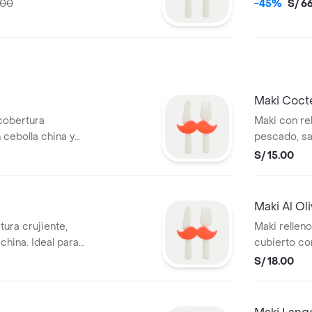
.00
-45%
S/ 6
Maki Coct
cobertura
Maki con rel
 cebolla china y
pescado, sal
cortes
S/ 15.00
Maki Al Ol
ura crujiente,
Maki rellen
 china. Ideal para
cubierto co
con cebolla 
S/ 18.00