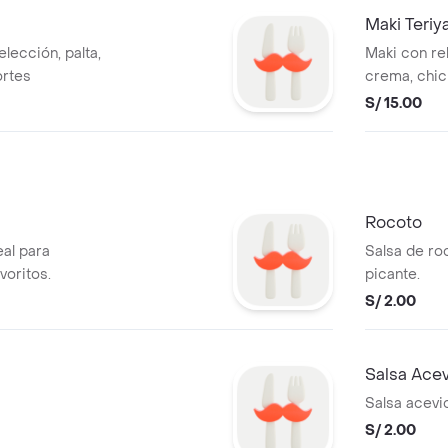
Maki Teriya
elección, palta,
Maki con rel
ortes
crema, chic
teriyaki, 10
S/ 15.00
Rocoto
eal para
Salsa de ro
voritos.
picante.
S/ 2.00
Salsa Ace
Salsa acevi
S/ 2.00