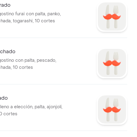
rado
ostino furai con palta, panko,
chada, togarashi, 10 cortes
ichado
gostino con palta, pescado,
chada, 10 cortes
ado
eno a elección, palta, ajonjolí,
10 cortes