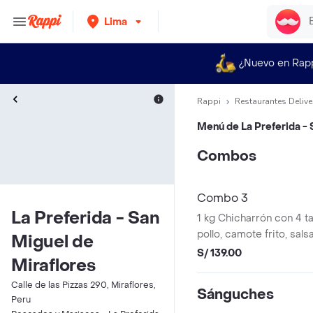
Lima
¿Nuevo en Rap
Rappi
Restaurantes Delive
Menú de
La Preferida -
Combos
Combo 3
La Preferida - San
1 kg Chicharrón con 4 t
pollo, camote frito, salsa
Miguel de
unidades de pan francé
S/ 139.00
Miraflores
Calle de las Pizzas 290, Miraflores,
Sánguches
Peru