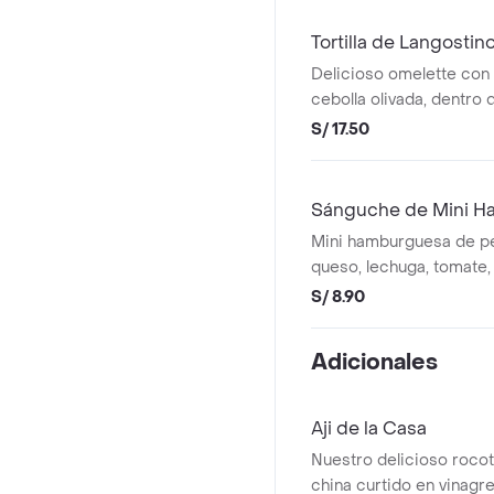
Tortilla de Langostin
Delicioso omelette con 
cebolla olivada, dentro 
crocante por fuera suav
S/ 17.50
Sánguche de Mini H
Mini hamburguesa de p
queso, lechuga, tomate, 
hilo, dentro de un mini
S/ 8.90
crocante por fuera suav
Adicionales
Aji de la Casa
Nuestro delicioso rocot
china curtido en vinagre 