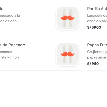
do
Parrilla A
pescado a la
Langostinos
Pidelos con
choclo y sa
de papa frit
S/ 39.00
s de Pescado
Papas Frit
escados
Crujientes 
ita y limon.
papas amaril
compañeras 
S/ 9.50