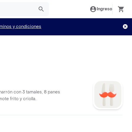
Ingreso
minos y condiciones
arrón con 3 tamales, 8 panes
ote frito y criolla.