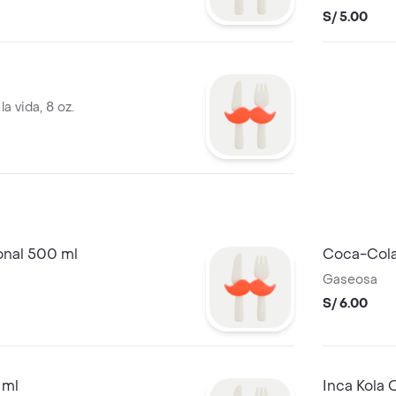
combinació
S/ 5.00
El mismo sabor de toda la vida, 8 oz.
onal 500 ml
Coca-Cola
Gaseosa
S/ 6.00
 ml
Inca Kola 