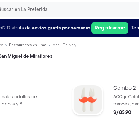
Registrarme
pi?
Disfruta de
envíos gratis por semanas
Tér
ry
Restaurantes en Lima
Menú Delivery
 San Miguel de Miraflores
Combo 2
amales criollos de
600gr Chich
 criolla y 8
francés, cam
s.
S/ 85.90