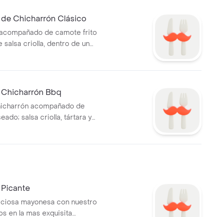
de Chicharrón Clásico
 acompañado de camote frito
le salsa criolla, dentro de un
, crocante por fuera suave
Chicharrón Bbq
chicharrón acompañado de
ado; salsa criolla, tártara y
 de un pan hamburguesa,
r fuera suave por dentro.
Picante
iciosa mayonesa con nuestro
ntos en la mas exquisita