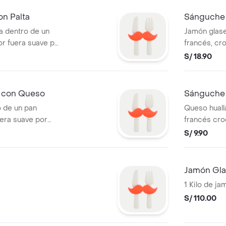
n Palta
Sánguche
a dentro de un
Jamón glase
or fuera suave por
francés, cr
dentro.
S/ 18.90
 con Queso
Sánguche 
 de un pan
Queso huall
uera suave por
francés cro
a.
dentro.
S/ 9.90
Jamón Gl
1 Kilo de j
S/ 110.00