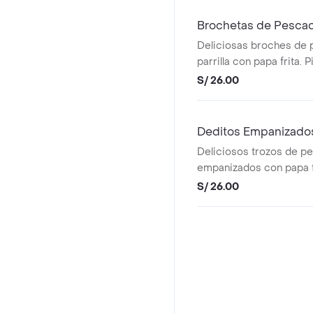
Brochetas de Pesca
Deliciosas broches de 
parrilla con papa frita. 
mayonesa picante.
S/ 26.00
Deditos Empanizado
Deliciosos trozos de p
empanizados con papa fr
S/ 26.00