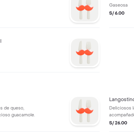
Gaseosa
S/ 6.00
l
Langostin
os de queso,
Deliciosos 
cioso guacamole.
acompañados
maracuya.
S/ 26.00