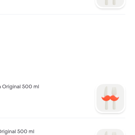
n.
 Original 500 ml
Original 500 ml