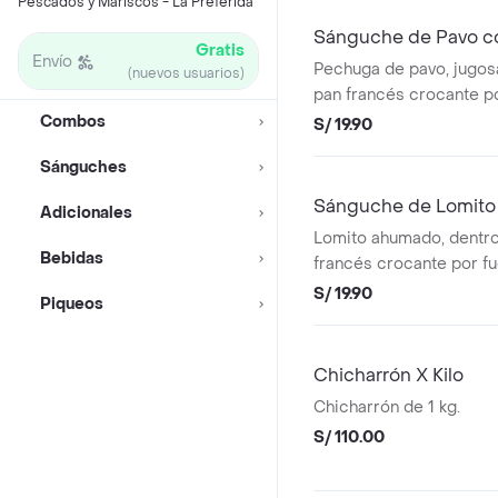
Pescados y Mariscos - La Preferida
Sánguche de Pavo co
Gratis
Envío
Pechuga de pavo, jugos
(nuevos usuarios)
pan francés crocante p
dentro y deliciosa palta.
Combos
S/ 19.90
Sánguches
Sánguche de Lomito
Adicionales
Lomito ahumado, dentro
Bebidas
francés crocante por f
dentro y queso huallanc
S/ 19.90
Piqueos
Chicharrón X Kilo
Chicharrón de 1 kg.
S/ 110.00