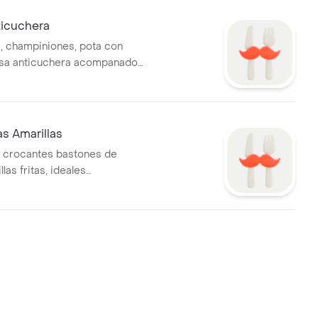
nticuchera
, champiniones, pota con
lsa anticuchera acompanado
a.
as Amarillas
y crocantes bastones de
las fritas, ideales
de tu sánguche preferido.