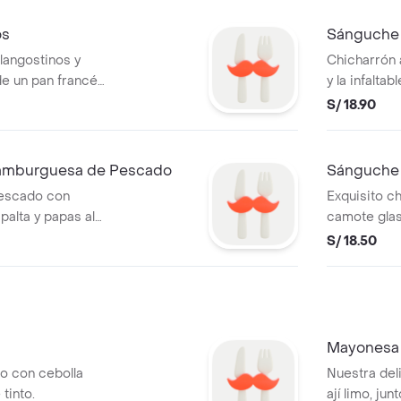
os
Sánguche 
langostinos y
Chicharrón
de un pan francés,
y la infaltab
e por dentro.
pan francés
S/ 18.90
por dentro.
amburguesa de Pescado
Sánguche 
escado con
Exquisito 
palta y papas al
camote glase
 pan hamburguesa,
bbq, dentro
S/ 18.50
e por dentro.
crocante po
Mayonesa 
o con cebolla
Nuestra del
tinto.
ají limo, ju