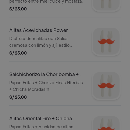
perfecto entre miel dulce y mostaza.
S/ 25.00
Alitas Acevichadas Power
Disfruta de 6 alitas con Salsa
cremosa con limón y ají, estilo
peruano intenso.
S/ 25.00
Salchichorizo la Choribomba +
Chicha
Papas Fritas + Chorizo Finas Hierbas
+ Chicha Moradas!!!
S/ 25.00
Alitas Oriental Fire + Chicha
Helada
Papas Fritas + 6 unidas de alitas