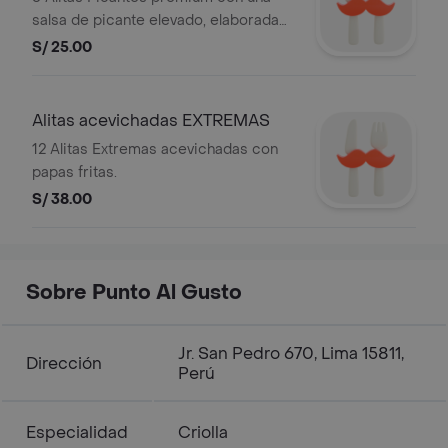
salsa de picante elevado, elaborada
con ajíes seleccionados que aportan
S/ 25.00
carácter, aroma y una intensidad
inigualable.
Alitas acevichadas EXTREMAS
12 Alitas Extremas acevichadas con
papas fritas.
S/ 38.00
Sobre Punto Al Gusto
Jr. San Pedro 670, Lima 15811,
Dirección
Perú
Especialidad
Criolla