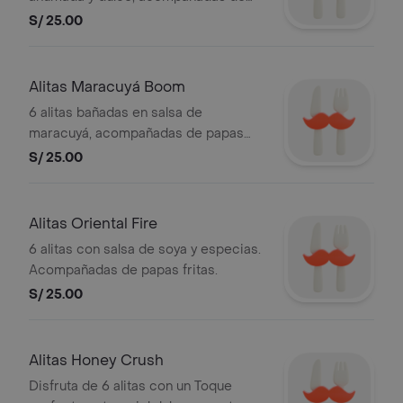
papas fritas.
S/ 25.00
Alitas Maracuyá Boom
6 alitas bañadas en salsa de
maracuyá, acompañadas de papas
fritas.
S/ 25.00
Alitas Oriental Fire
6 alitas con salsa de soya y especias.
Acompañadas de papas fritas.
S/ 25.00
Alitas Honey Crush
Disfruta de 6 alitas con un Toque