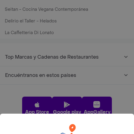
Seitan - Cocina Vegana Contemporánea
Delirio el Taller - Helados
La Caffetteria Di Lonato
Top Marcas y Cadenas de Restaurantes
Encuéntranos en estos países
App Store
Google play
AppGallery