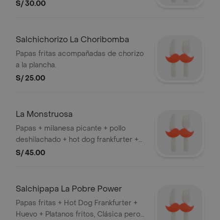
dambo, huevo y salsas.
S/ 30.00
Salchichorizo La Choribomba
Papas fritas acompañadas de chorizo
a la plancha.
S/ 25.00
La Monstruosa
Papas + milanesa picante + pollo
deshilachado + hot dog frankfurter +
huevo. ¡Nivel dios!
S/ 45.00
Salchipapa La Pobre Power
Papas fritas + Hot Dog Frankfurter +
Huevo + Platanos fritos, Clásica pero