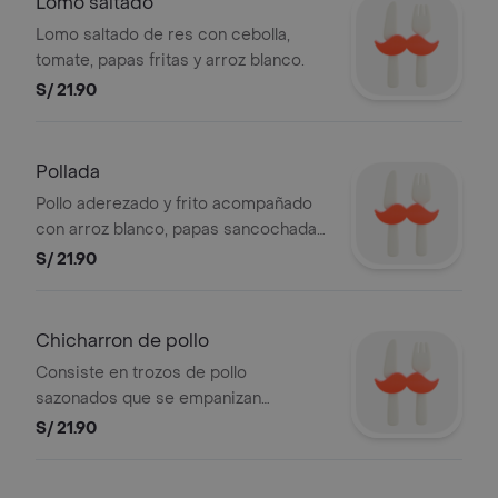
Lomo saltado
Lomo saltado de res con cebolla,
tomate, papas fritas y arroz blanco.
S/ 21.90
Pollada
Pollo aderezado y frito acompañado
con arroz blanco, papas sancochada y
ensalada de col
S/ 21.90
Chicharron de pollo
Consiste en trozos de pollo
sazonados que se empanizan
ligeramente o se fríen directamente
S/ 21.90
hasta quedar dorados y crujientes
por fuera, pero jugosos por dentro.