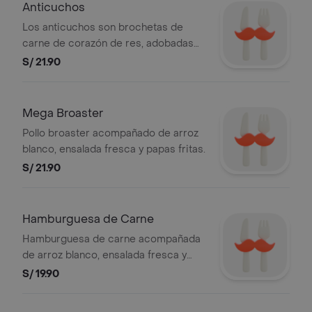
Anticuchos
Los anticuchos son brochetas de
carne de corazón de res, adobadas
con ají, ajo, vinagre y especias, luego
S/ 21.90
asadas a la parrilla hasta quedar
jugosas y ligeramente ahumadas.
acompañadas de papa y arroz blanco
Mega Broaster
Pollo broaster acompañado de arroz
blanco, ensalada fresca y papas fritas.
S/ 21.90
Hamburguesa de Carne
Hamburguesa de carne acompañada
de arroz blanco, ensalada fresca y
papas fritas.
S/ 19.90