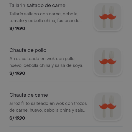
Tallarin saltado de carne
Tallarín saltado con carne, cebolla,
tomate y cebolla china, fusionando
sabores criollos y orientales.
S/ 19.90
Chaufa de pollo
Arroz salteado en wok con pollo,
huevo, cebolla china y salsa de soya.
S/ 19.90
Chaufa de carne
arroz frito salteado en wok con trozos
de carne, huevo, cebolla china y salsa
de soya. Es sabroso, rápido de
S/ 19.90
preparar y muy popular por su
combinación de sabores intensos y