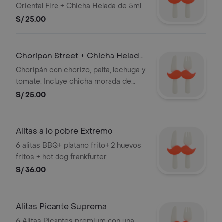
Oriental Fire + Chicha Helada de 5ml
S/ 25.00
Choripan Street + Chicha Helada
de 50ml
Choripán con chorizo, palta, lechuga y
tomate. Incluye chicha morada de
50ml.
S/ 25.00
Alitas a lo pobre Extremo
6 alitas BBQ+ platano frito+ 2 huevos
fritos + hot dog frankfurter
S/ 36.00
Alitas Picante Suprema
6 Alitas Picantes premium con una