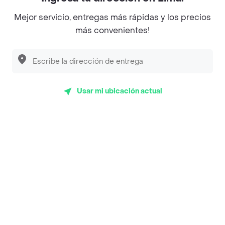
500 Grados
Mejor servicio, entregas más rápidas y los precios
más convenientes!
Milenaria Café
Wingman
Alfieri Pastelería
Al Tavolo Pizzas
Usar mi ubicación actual
Seitan - Cocina Vegana Contemporánea
Delirio el Taller - Helados
La Caffetteria Di Lonato
Top Marcas y Cadenas de Restaurantes
Encuéntranos en estos países