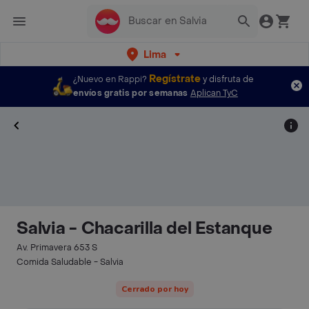
Lima
Regístrate
¿Nuevo en Rappi?
y disfruta de
envíos gratis por semanas
Aplican TyC
Salvia - Chacarilla del Estanque
Av. Primavera 653 S
Comida Saludable - Salvia
Cerrado por hoy