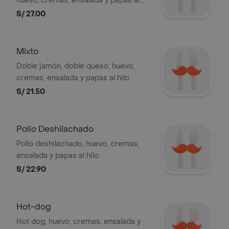
huevo, cremas, ensalada y papas al
hilo.
S/ 27.00
Mixto
Doble jamón, doble queso, huevo,
cremas, ensalada y papas al hilo.
S/ 21.50
Pollo Deshilachado
Pollo deshilachado, huevo, cremas,
ensalada y papas al hilo.
S/ 22.90
Hot-dog
Hot dog, huevo, cremas, ensalada y