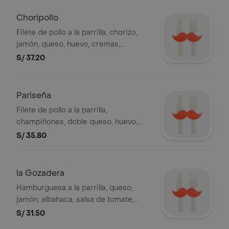
Choripollo
Filete de pollo a la parrilla, chorizo,
jamón, queso, huevo, cremas,
ensalada y papas al hilo.
S/ 37.20
Pariseña
Filete de pollo a la parrilla,
champiñones, doble queso, huevo,
cremas, ensalada y papas al hilo.
S/ 35.80
la Gozadera
Hamburguesa a la parrilla, queso,
jamón, albahaca, salsa de tomate,
orégano, huevo, cremas, ensalada y
S/ 31.50
papas al hilo.