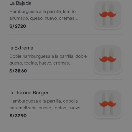
La Bajada
Hamburguesa a la parrilla, lomito
ahumado, queso, huevo, cremas,
ensalada y papas al hilo.
S/ 27.20
la Extrema
Doble hamburguesa a la parrilla, doble
queso, tocino, huevo, cremas
ensalada y papas al hilo.
S/ 38.60
la Llorona Burger
Hamburguesa a la parrilla, cebolla
caramelizada, queso, tocino, huevo,
cremas, ensalada y papas al hilo.
S/ 32.90