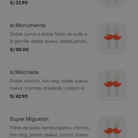
hierbas secas, huevo, cremas,
S/ 32.90
ensalada y papas al hilo.
el Monumental
Doble carne o doble filete de pollo a
la parrilla, doble queso, doble jamón,
huevo, cremas, ensalada y papas al
S/ 40.00
hilo. .
la Malcriada
Doble chorizo, hot-dog, doble queso,
huevo, cremas, ensalada y papas al
hilo.
S/ 42.90
Super Miguelón
Filete de pollo, hamburguesa, chorizo,
hot-dog, jamón, queso, tocino, huevo,