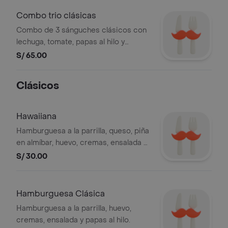
Combo trio clásicas
Combo de 3 sánguches clásicos con
lechuga, tomate, papas al hilo y
hamburguesa en pan con ajonjolí.
S/ 65.00
Clásicos
Hawaiiana
Hamburguesa a la parrilla, queso, piña
en almíbar, huevo, cremas, ensalada y
papas al hilo.
S/ 30.00
Hamburguesa Clásica
Hamburguesa a la parrilla, huevo,
cremas, ensalada y papas al hilo.