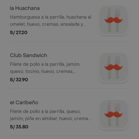
la Huachana
Hamburguesa a la parrilla, huachana al
omelet, huevo, cremas, ensalada y
papas al hilo. .
S/ 27.20
Club Sandwich
Filete de pollo a la parrilla, jamón,
queso, tocino, huevo, cremas,
ensalada y papas al hilo.
S/ 32.90
el Caribeño
Filete de pollo a la parrilla, queso,
jamón, piña en almíbar, huevo, cremas,
ensalada y papas al hilo.
S/ 35.80