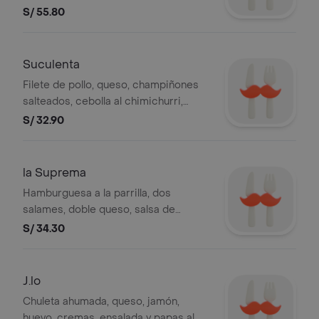
cremas, ensalada y papas al hilo.
S/ 55.80
Suculenta
Filete de pollo, queso, champiñones
salteados, cebolla al chimichurri,
huevo, cremas, ensalada y papas al
S/ 32.90
hilo. .
la Suprema
Hamburguesa a la parrilla, dos
salames, doble queso, salsa de
tomate, orégano, huevo, cremas,
S/ 34.30
ensalada y papas al hilo. .
J.lo
Chuleta ahumada, queso, jamón,
huevo, cremas, ensalada y papas al