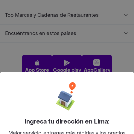
Top Marcas y Cadenas de Restaurantes
Encuéntranos en estos países
App Store
Google play
AppGallery
Pide tu comida favorita cerca de ti
Categorías
Ingresa tu dirección en Lima:
Mejor servicio, entregas más rápidas y los precios