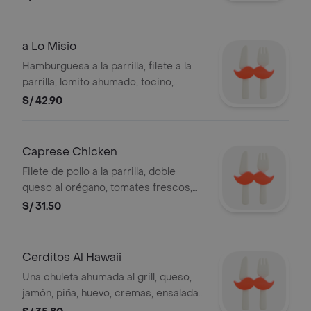
a Lo Misio
Hamburguesa a la parrilla, filete a la
parrilla, lomito ahumado, tocino,
queso, huevo, cremas, ensalada y
S/ 42.90
papas al hilo. .
Caprese Chicken
Filete de pollo a la parrilla, doble
queso al orégano, tomates frescos,
albahaca, salsa de tomate, huevo,
S/ 31.50
cremas, ensalada y papas al hilo.
Cerditos Al Hawaii
Una chuleta ahumada al grill, queso,
jamón, piña, huevo, cremas, ensalada
y papas al hilo. .