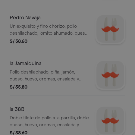
ensalada y papas al hilo.
Pedro Navaja
Un exquisito y fino chorizo, pollo
deshilachado, lomito ahumado, queso,
huevo , cremas, ensalada y papas al
S/ 38.60
hilo.
la Jamaiquina
Pollo deshilachado, piña, jamón,
queso, huevo, cremas, ensalada y
papas al hilo.
S/ 35.80
la 38B
Doble filete de pollo a la parrilla, doble
queso, huevo, cremas, ensalada y
papas al hilo.
S/ 38.60