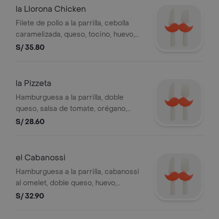
la Llorona Chicken
Filete de pollo a la parrilla, cebolla
caramelizada, queso, tocino, huevo,
cremas, ensalada y papas al hilo.
S/ 35.80
la Pizzeta
Hamburguesa a la parrilla, doble
queso, salsa de tomate, orégano,
huevo, cremas, ensalada y papas al
S/ 28.60
hilo.
el Cabanossi
Hamburguesa a la parrilla, cabanossi
al omelet, doble queso, huevo,
cremas, ensalada y papas al hilo.
S/ 32.90