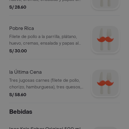
hilo.
S/ 28.60
Pobre Rica
Filete de pollo a la parrilla, plátano,
huevo, cremas, ensalada y papas al
hilo. .
S/ 30.00
la Última Cena
Tres jugosas carnes (filete de pollo,
chorizo, hamburguesa), tres quesos,
tocino, champiñones salteados,
S/ 58.60
huevo, cremas, ensalada y papas al
hilo.
Bebidas