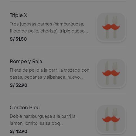
Triple X
Tres jugosas carnes (hamburguesa,
filete de pollo, chorizo), triple queso,
tocino, huevo, cremas, ensalada y
S/ 51.50
papas al hilo.
Rompe y Raja
Filete de pollo a la parrilla trozado con
pasas, pecanas y albahaca, huevo,
cremas, ensalada y papas al hilo.
S/ 32.90
Cordon Bleu
Doble hamburguesa a la parrilla,
jamón, lomito, salsa bbq,
champiñones, huevo, cremas,
S/ 42.90