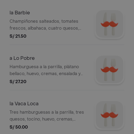
la Barbie
Champiñones salteados, tomates
frescos, albahaca, cuatro quesos,
huevo, cremas, ensalada y papas al
S/ 21.50
hilo.
a Lo Pobre
Hamburguesa a la parrilla, plátano
bellaco, huevo, cremas, ensalada y
papas al hilo.
S/ 27.20
la Vaca Loca
Tres hamburguesas a la parrilla, tres
quesos, tocino, huevo, cremas,
ensalada y papas al hilo.
S/ 50.00