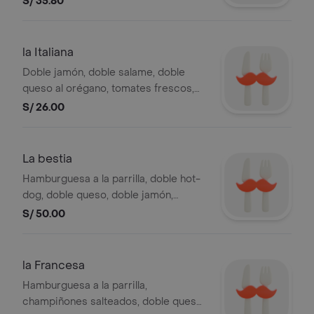
S/ 35.80
la Italiana
Doble jamón, doble salame, doble
queso al orégano, tomates frescos,
salsa de tomate, huevo, cremas,
S/ 26.00
ensalada y papas al hilo. .
La bestia
Hamburguesa a la parrilla, doble hot-
dog, doble queso, doble jamón,
tocino, huevo, cremas, ensalada y
S/ 50.00
papas al hilo.
la Francesa
Hamburguesa a la parrilla,
champiñones salteados, doble queso,