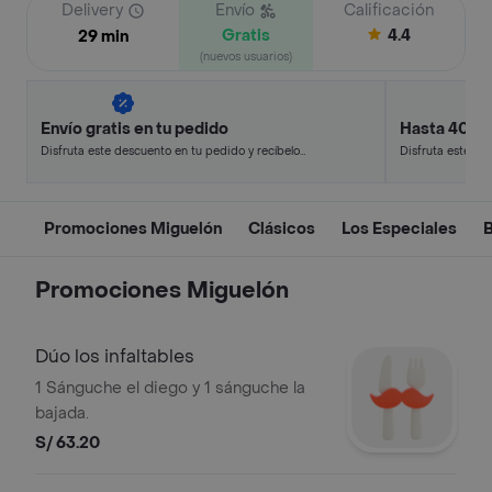
Delivery
Envío
Calificación
Gratis
4.4
29 min
(nuevos usuarios)
Envío gratis en tu pedido
Hasta 40% 
Disfruta este descuento en tu pedido y recíbelo
Disfruta este de
en minutos.
en minutos.
Promociones Miguelón
Clásicos
Los Especiales
Promociones Miguelón
Dúo los infaltables
1 Sánguche el diego y 1 sánguche la
bajada.
S/ 63.20