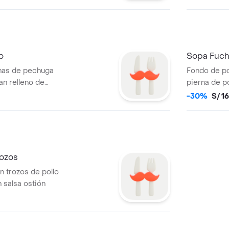
o
Sopa Fuch
inas de pechuga
Fondo de po
tan relleno de
pierna de po
acompañado 
-30%
S/ 1
rozos
n trozos de pollo
n salsa ostión