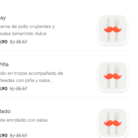
kay
erna de pollo crujientes y
salsa tamarindo dulce.
4.90
S/ 35.57
Piña
ollo en trozos acompañado de
lteadas con piña y salsa
ulce.
4.90
S/ 35.57
llado
nte enrollado con salsa
4.90
S/ 35.57