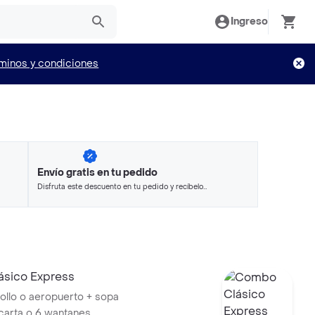
Ingreso
minos y condiciones
Envío gratis en tu pedido
Disfruta este descuento en tu pedido y recíbelo
en minutos.
sico Express
ollo o aeropuerto + sopa
wantan a la carta o 6 wantanes .