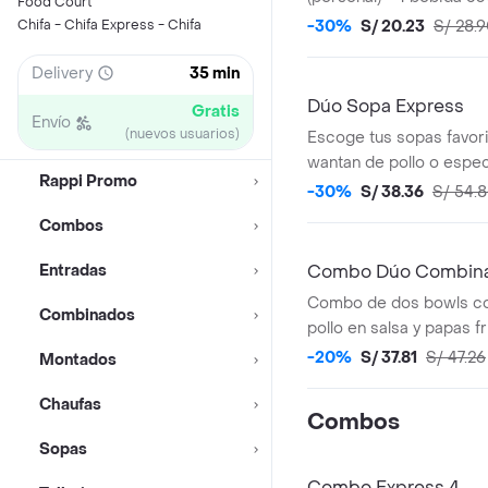
Food Court
Chifa - Chifa Express - Chifa
-30%
S/ 20.23
S/ 28.
Delivery
35 min
Dúo Sopa Express
Gratis
Envío
(nuevos usuarios)
Escoge tus sopas favorit
wantan de pollo o espec
Rappi Promo
-30%
S/ 38.36
S/ 54.
Combos
Entradas
Combo Dúo Combin
Combo de dos bowls con
Combinados
pollo en salsa y papas fr
-20%
S/ 37.81
S/ 47.26
Montados
Chaufas
Combos
Sopas
Combo Express 4