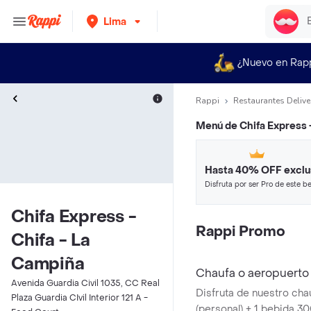
Lima
¿Nuevo en Rap
Rappi
Restaurantes Delive
Menú de
Chifa Express 
Hasta 40% OFF exclu
Disfruta por ser Pro de este be
restaurantes y tiendas más top
Chifa Express -
Rappi Promo
Chifa - La
Campiña
Chaufa o aeropuerto 
Avenida Guardia Civil 1035, CC Real
Disfruta de nuestro cha
Plaza Guardia CIvil Interior 121 A -
(personal) + 1 bebida 3