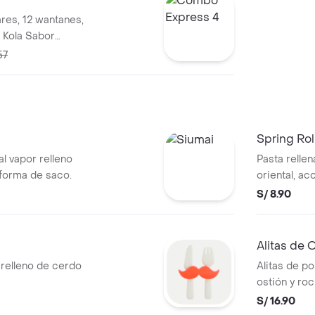
ares, 12 wantanes,
a Kola Sabor
57
Spring Rol
l vapor relleno
Pasta rellen
forma de saco.
oriental, a
canela china
S/ 8.90
Alitas de 
 relleno de cerdo
Alitas de po
ostión y roc
blanco tost
S/ 16.90