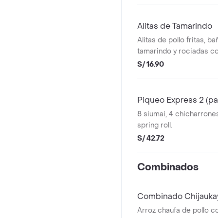
Alitas de Tamarindo
Alitas de pollo fritas, b
tamarindo y rociadas co
ajonjoli blanco tostado.
S/ 16.90
Piqueo Express 2 (pa
8 siumai, 4 chicharrones
spring roll.
S/ 42.72
Combinados
Combinado Chijauka
Arroz chaufa de pollo co