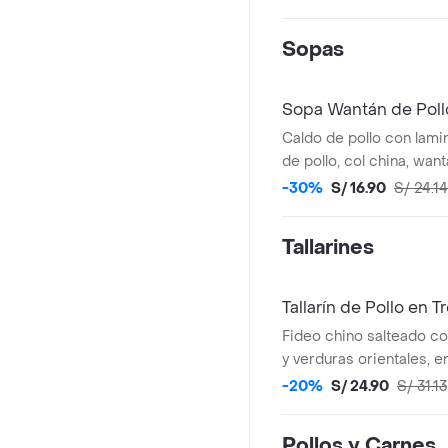
Sopas
Sopa Wantán de Poll
Caldo de pollo con lam
de pollo, col china, wan
cerdo y fideo chino.
-30%
S/ 16.90
S/ 24.14
Tallarines
Tallarín de Pollo en T
Fideo chino salteado co
y verduras orientales, e
-20%
S/ 24.90
S/ 31.13
Pollos y Carnes