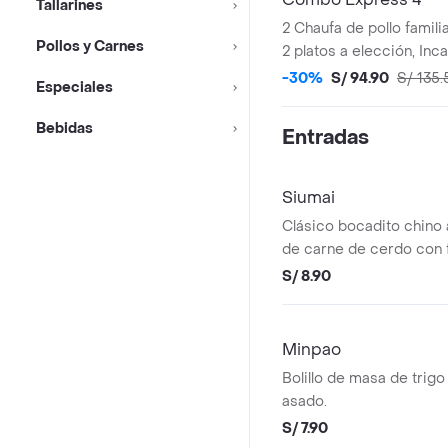
Tallarines
2 Chaufa de pollo famili
Pollos y Carnes
2 platos a elección, Inc
Original 1.5 L.
-30%
S/ 94.90
S/ 135.
Especiales
Bebidas
Entradas
Siumai
Clásico bocadito chino a
de carne de cerdo con 
S/ 8.90
Minpao
Bolillo de masa de trigo
asado.
S/ 7.90