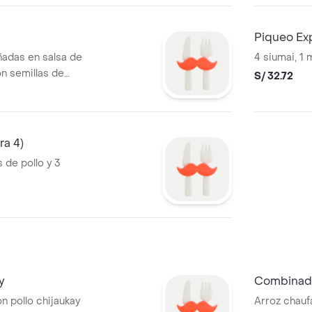
Piqueo Exp
añadas en salsa de
4 siumai, 1 
n semillas de
S/ 32.72
ra 4)
 de pollo y 3
y
Combinado
n pollo chijaukay
Arroz chaufa