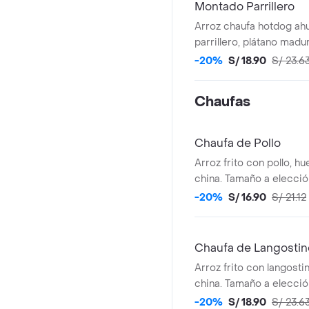
Montado Parrillero
Arroz chaufa hotdog ah
parrillero, plátano madur
frito
-20%
S/ 18.90
S/ 23.6
Chaufas
Chaufa de Pollo
Arroz frito con pollo, hu
china. Tamaño a elecció
-20%
S/ 16.90
S/ 21.12
Chaufa de Langostin
Arroz frito con langosti
china. Tamaño a elecció
-20%
S/ 18.90
S/ 23.6