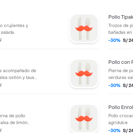
Pollo Tipa
o crujientes y
Trozos de pi
 salada.
bañadas en 
7
-30%
S/ 2
Pollo con 
zos acompañado de
Pierna de p
lsa ostión y tausi
verduras sa
tamarindo d
7
-30%
S/ 2
Pollo Enro
rna de pollo
Pollo croca
salsa de limón
agridulce.
7
-30%
S/ 2