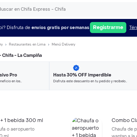
Registrarme
pi?
Disfruta de
envíos gratis por semanas
Tér
ry
Restaurantes en Lima
Menú Delivery
- Chifa - La Campiña
sivo Pro
Hasta 30% OFF imperdible
neficio en los
Disfruta este descuento en tu pedido y recíbelo
.
en minutos.
+ 1 bebida 300 ml
Combo Clá
ufa o aeropuerto
Chaufa de p
00 ml