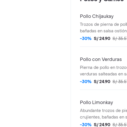
Pollo Chijaukay
Trozos de pierna de poll
bañadas en salsa ostión
-30%
S/ 24.90
S/ 35.5
Pollo con Verduras
Pierna de pollo en tro
verduras salteadas en sa
de sabor salado.
-30%
S/ 24.90
S/ 35.5
Pollo Limonkay
Abundante trozos de pie
crujientes, bañadas en 
dulce.
-30%
S/ 24.90
S/ 35.5