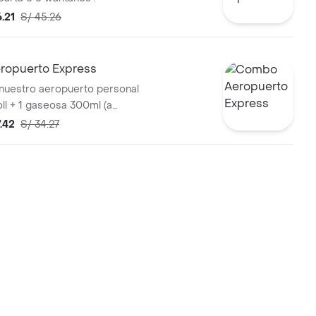
6.21
S/ 45.26
opuerto Express
 nuestro aeropuerto personal
oll + 1 gaseosa 300ml (a
7.42
S/ 34.27