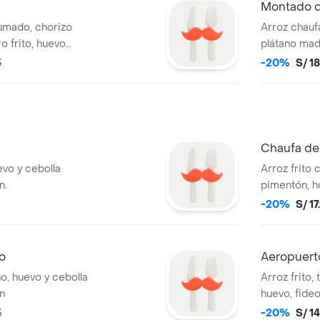
Montado d
umado, chorizo
Arroz chaufa
o frito, huevo
plátano madu
montado
3
-20%
S/ 1
Chaufa de
evo y cebolla
Arroz frito 
n.
pimentón, ho
-20%
S/ 17
o
Aeropuert
no, huevo y cebolla
Arroz frito,
n
huevo, fideo 
cebolla chi
3
-20%
S/ 1