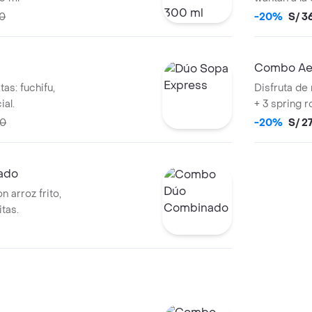
90
-20%
S/ 3
Combo Aer
as: fuchifu,
Disfruta de
ial.
+ 3 spring r
elección)
80
-20%
S/ 2
ado
 arroz frito,
itas.