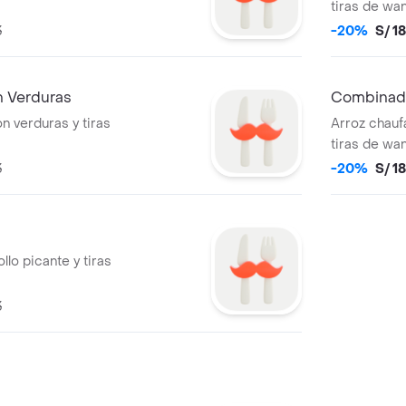
tiras de wan
3
-20%
S/ 1
n Verduras
Combinado
n verduras y tiras
Arroz chaufa
tiras de wan
3
-20%
S/ 1
picante y tiras
3