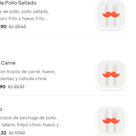
e Pollo Saltado
 de pollo, pollo saltado,
ro frito y huevo frito
8.90
S/ 23.63
 Carne
con trozos de carne, huevo,
lantao y cebolla china.
.90
S/ 22.37
o
 trozos de pechuga de pollo,
tallarín, frejol chino, huevo y
na. Tamaño a elección.
4.32
S/ 17.90