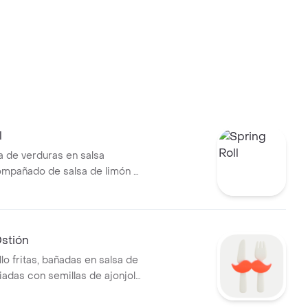
l
a de verduras en salsa
compañado de salsa de limón y
, 3 unidades.
Ostión
llo fritas, bañadas en salsa de
iadas con semillas de ajonjoli
ado.