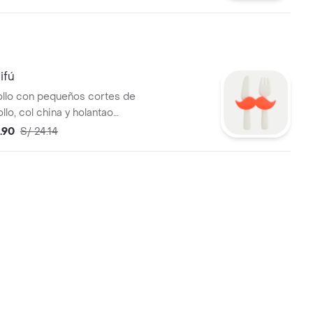
ifú
llo con pequeños cortes de
llo, col china y holantao
de fideo de arroz.
6.90
S/ 24.14