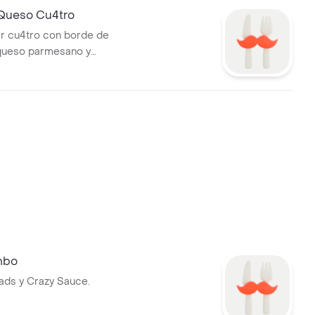
Queso Cu4tro
iar cu4tro con borde de
queso parmesano y
de ajo.
mbo
ads y Crazy Sauce.