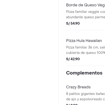
Borde de Queso Veg
Pizza familiar veggie c
abundante queso parme
mantequilla de ajo.
S/ 54.90
Pizza Hula Hawaiian
Pizza familiar 36 cm, sa
cubierta de queso 100%
jamón y piña.
S/ 42.90
Complementos
Crazy Breads
8 palitos gigantes baña
de ajo y espolvoreado 
parmesano