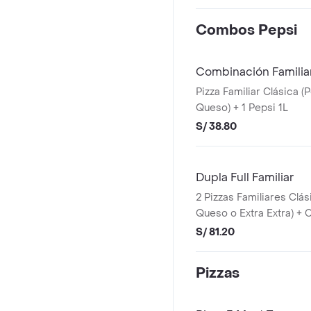
Combos Pepsi
Combinación Familia
Pizza Familiar Clásica (
Queso) + 1 Pepsi 1L
S/ 38.80
Dupla Full Familiar
2 Pizzas Familiares Clás
Queso o Extra Extra) +
Canelitas x4 + 1 Pepsi 1.
S/ 81.20
Pizzas