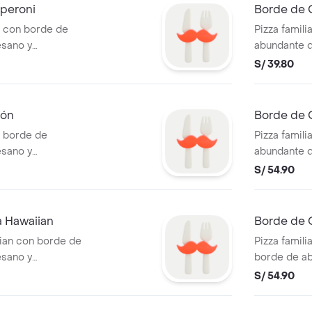
peroni
Borde de
i con borde de
Pizza famil
sano y
abundante 
mantequilla 
S/ 39.80
món
Borde de 
n borde de
Pizza famili
sano y
abundante 
mantequilla 
S/ 54.90
 Hawaiian
Borde de 
iian con borde de
Pizza famil
sano y
borde de a
mantequilla
S/ 54.90