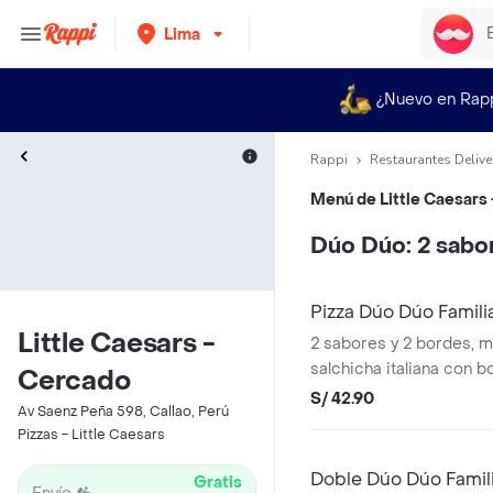
Lima
¿Nuevo en Rap
Rappi
Restaurantes Delive
Menú de
Little Caesars
Dúo Dúo: 2 sabo
Pizza Dúo Dúo Famili
Little Caesars -
2 sabores y 2 bordes, m
salchicha italiana con 
Cercado
parmesano + mitad jam
S/ 42.90
Av Saenz Peña 598, Callao, Perú
verde con borde de espe
Pizzas - Little Caesars
Doble Dúo Dúo Famil
Gratis