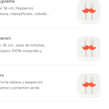
Supreme
iar 36 cm, Pepperoni,
aliana, champiñones, cebolla y
erde
peroni
ar 36 cm., salsa de tomates,
 queso 100% mozarella y
ro
icha italiana y pepperoni;
jamón y pimentón verde