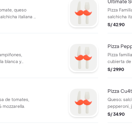
Ultimate 
 tomate, queso
Pizza Famil
alchicha italiana y
salchicha it
pimentón v
S/ 42.90
Pizza Pep
hampiñones,
Pizza famili
la blanca y
cubierta de
Pepperoni
S/ 29.90
Pizza Cu4t
lsa de tomates,
Queso; salch
 mozzarella.
pepperoni, 
S/ 34.90