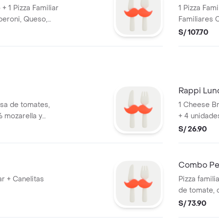
 + 1 Pizza Familiar
1 Pizza Fami
peroni, Queso,
Familiares 
(Pepperoni, 
S/ 107.70
Rappi Lun
alsa de tomates,
1 Cheese Br
 mozarella y
+ 4 unidade
S/ 26.90
Combo Pep
ar + Canelitas
Pizza famili
de tomate, 
mozzarella 
S/ 73.90
+ Pepsi 1L