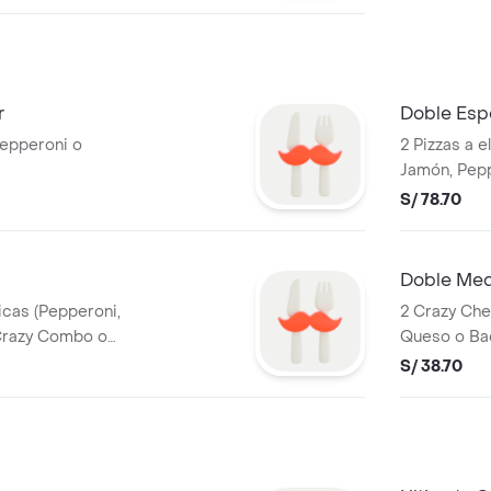
r
Doble Espe
Pepperoni o
2 Pizzas a e
Jamón, Pepp
S/ 78.70
Doble Med
icas (Pepperoni,
2 Crazy Che
 Crazy Combo o
Queso o Bac
5L
S/ 38.70