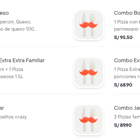
ueso
Combo Bor
pperoni, Queso,
1 Pizza con
eno de queso 100%
parmesano y
Crazy Puffs
S/ 95.50
tra Extra Familiar
Combo Extr
ni + 1 Pizza
1 Pizza Extr
aseosa 1.5L
porciones r
100% mozzar
S/ 68.90
ar
Combo Ja
palitos crazy
2 Pizzas fa
S/ 89.90