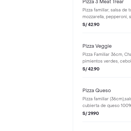
Pizza 3 Meat Trear
Pizza familiar, salsa de
mozzarella, pepperoni, s
tocino.
S/ 42.90
Pizza Veggie
Pizza Familiar 36cm, C
pimientos verdes, cebol
aceitunas negras.
S/ 42.90
Pizza Queso
Pizza familiar (36cm),sa
cubierta de queso 100%
S/ 29.90