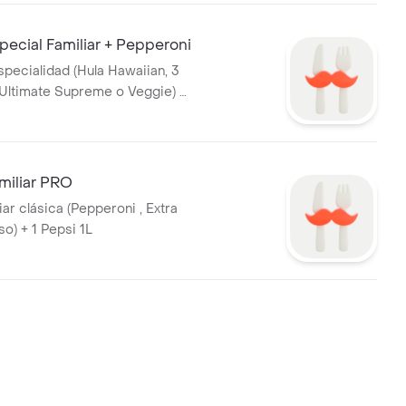
ecial Familiar + Pepperoni
specialidad (Hula Hawaiian, 3
 Ultimate Supreme o Veggie) +
roni
iliar PRO
liar clásica (Pepperoni , Extra
o) + 1 Pepsi 1L