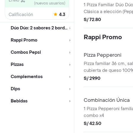
Envío
(nuevos usuarios)
1 Pizza Familiar Dúo Dúo
Clásica a elección (Pep
Calificación
4.3
Extra Extra)
S/ 72.80
Dúo Dúo: 2 sabores 2 bordes
Rappi Promo
Rappi Promo
Combos Pepsi
Pizza Pepperoni
Pizza familiar 36 cm., s
Pizzas
cubierta de queso 100%
Complementos
Pepperoni
S/ 29.90
Dips
Combinación Única
Bebidas
1 Pizza Pepperoni famili
combo x4
S/ 42.50