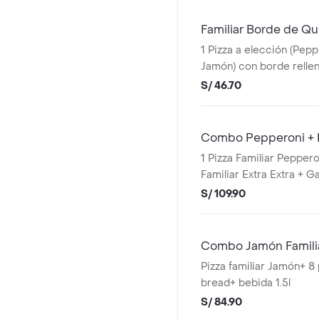
Familiar Borde de Q
1 Pizza a elección (Pep
Jamón) con borde rell
mozarella + 1 Pepsi 1L
S/ 46.70
Combo Pepperoni + Ex
1 Pizza Familiar Peppero
Familiar Extra Extra + G
S/ 109.90
Combo Jamón Famili
Pizza familiar Jamón+ 8 
bread+ bebida 1.5l
S/ 84.90