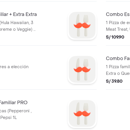
iar + Extra Extra
Combo Esp
(Hula Hawaiian, 3
1 Pizza de e
upreme o Veggie) +
Meat Treat,
Pizza Peppe
S/ 109.90
Combo Fam
ares a elección
1 Pizza fami
Extra o Ques
S/ 39.80
amiliar PRO
icas (Pepperoni ,
 Pepsi 1L