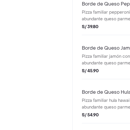
Borde de Queso Pep
Pizza familiar pepperon
abundante queso parme
mantequilla de ajo.
S/ 39.80
Borde de Queso Ja
Pizza familiar jamón co
abundante queso parme
mantequilla de ajo
S/ 45.90
Borde de Queso Hula
Pizza familiar hula hawa
abundante queso parme
mantequilla de ajo
S/ 54.90