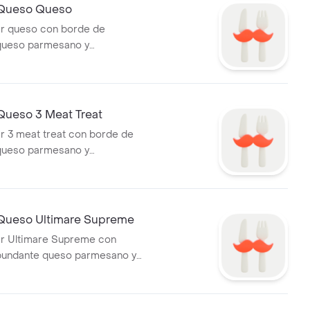
 Queso Queso
iar queso con borde de
queso parmesano y
de ajo.
Queso 3 Meat Treat
ar 3 meat treat con borde de
queso parmesano y
de ajo.
Queso Ultimare Supreme
iar Ultimare Supreme con
bundante queso parmesano y
 de ajo