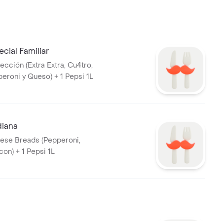
cial Familiar
lección (Extra Extra, Cu4tro,
eroni y Queso) + 1 Pepsi 1L
iana
ese Breads (Pepperoni,
on) + 1 Pepsi 1L