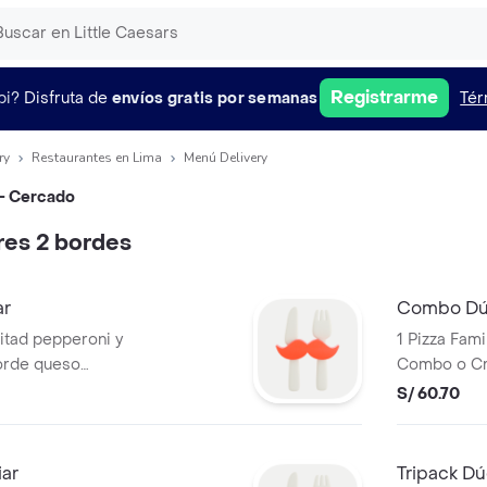
Registrarme
pi?
Disfruta de
envíos gratis por semanas
Tér
ry
Restaurantes en Lima
Menú Delivery
 - Cercado
res 2 bordes
ar
Combo Dúo
itad pepperoni y
1 Pizza Fami
borde queso
Combo o Cr
ón y pimentón
S/ 60.70
cias italianas
iar
Tripack Dú