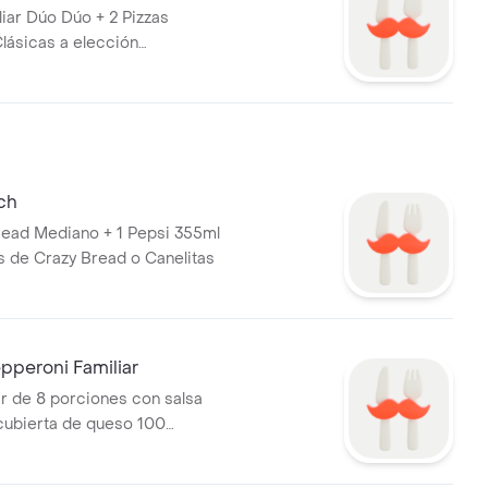
liar Dúo Dúo + 2 Pizzas
Clásicas a elección
Queso, Extra Extra)
ch
ead Mediano + 1 Pepsi 355ml
s de Crazy Bread o Canelitas
peroni Familiar
ar de 8 porciones con salsa
cubierta de queso 100
y pepperoni + Crazy Combo x4