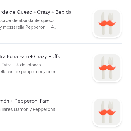
de de Queso + Crazy + Bebida
 borde de abundante queso
 mozzarella Pepperoni + 4
 + Gaseosa 1.5L
a Extra Fam + Crazy Puffs
a Extra + 4 deliciosas
ellenas de pepperoni y queso
ella.
món + Pepperoni Fam
miliares (Jamón y Pepperoni)