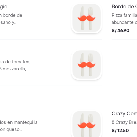
gie
Borde de 
on borde de
Pizza famil
sano y
abundante 
mantequilla 
S/ 46.90
lsa de tomates,
 mozzarella,
Crazy Co
dos en mantequilla
8 Crazy Bre
con queso
S/ 12.50