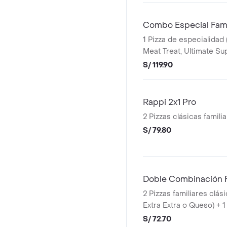
Combo Especial Famil
1 Pizza de especialidad 
Meat Treat, Ultimate S
Pizza Extra Extra
S/ 119.90
Rappi 2x1 Pro
2 Pizzas clásicas famili
S/ 79.80
Doble Combinación F
2 Pizzas familiares clás
Extra Extra o Queso) + 1
S/ 72.70