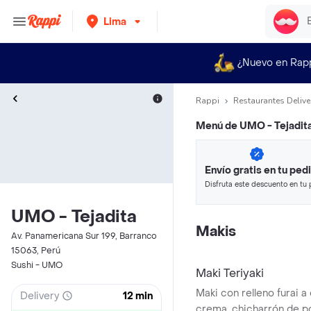
Lima
¿Nuevo en Rap
Rappi
Restaurantes Delive
Menú de
UMO - Tejadit
Envío gratis en tu ped
Disfruta este descuento en tu 
en minutos.
UMO - Tejadita
Makis
Av. Panamericana Sur 199, Barranco
15063, Perú
Sushi - UMO
Maki Teriyaki
Maki con relleno furai a
Delivery
12 min
crema, chicharrón de po