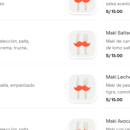
tes
salsa acevi
S/ 15.00
Maki Salt
elección, palta,
Maki de ca
 crema, trucha
de lomo sal
lameado, 10 cortes
S/ 15.00
Maki Lech
palta, empanizado
Maki de pes
tigre, camot
S/ 15.00
Maki Avoc
elección, palta,
Maki con rell