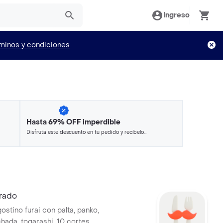
Ingreso
minos y condiciones
Hasta 69% OFF imperdible
Disfruta este descuento en tu pedido y recíbelo
en minutos.
rado
ostino furai con palta, panko,
chada, togarashi, 10 cortes