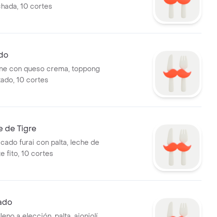
chada, 10 cortes
ado
rne con queso crema, toppong
tado, 10 cortes
e de Tigre
cado furai con palta, leche de
e fito, 10 cortes
ado
eno a elección, palta, ajonjolí,