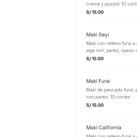
crema y ajonjolí, 10 cor
S/ 15.00
Maki Seyi
Maki con relleno furai a 
alga nori, panko, queso
ahumada, salsa tare y f
S/ 15.00
Maki Furai
Maki de pescado furai, 
con panko, 10 cortes
S/ 15.00
Maki California
Maki con relleno furai a 