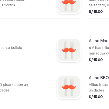
10 cortes
salsa tare, 
S/ 15.00
Alitas Mar
picante buffalo
6 Alitas fr
maracuyá du
S/ 15.00
Alitas BBQ
BQ picante con un
Alitas frita
idades
unidades
S/ 15.00