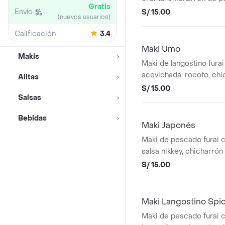
Gratis
teriyaki, 10 cortes
Envío
S/ 15.00
(nuevos usuarios)
Calificación
3.4
Maki Umo
Makis
Maki de langostino furai
acevichada, rocoto, chi
Alitas
pescado, 10 cortes
S/ 15.00
Salsas
Bebidas
Maki Japonés
Maki de pescado furai 
salsa nikkey, chicharró
cebolla china, 10 cortes
S/ 15.00
Maki Langostino Spi
Maki de pescado furai 