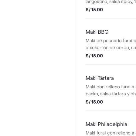
langostino, salsa spicy,
S/ 15.00
Maki BBQ
Maki de pescado furai 
chicharrón de cerdo, sal
10 cortes
S/ 15.00
Maki Tártara
Maki con relleno furai a 
panko, salsa tártara y c
pescado, 10 cortes
S/ 15.00
Maki Philadelphia
Maki furai con relleno a