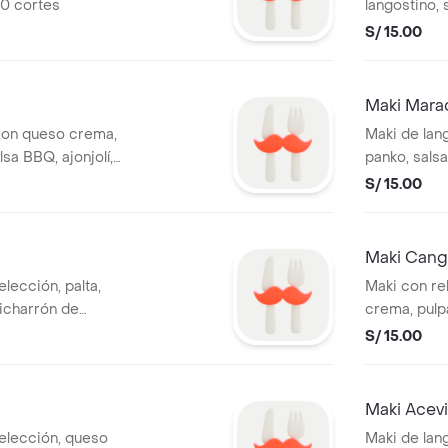
 10 cortes
langostino, 
cortes
S/ 15.00
Maki Mara
con queso crema,
Maki de lan
sa BBQ, ajonjolí,
panko, salsa
cortes
S/ 15.00
Maki Cang
elección, palta,
Maki con rel
hicharrón de
crema, pulpa
cortes
S/ 15.00
Maki Acev
 elección, queso
Maki de lan