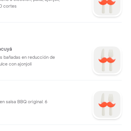
10 cortes
acuyá
itas bañadas en reducción de
lce con ajonjolí
s en salsa BBQ original. 6