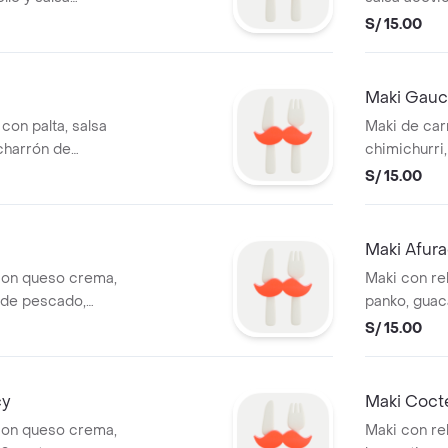
S/ 15.00
Maki Gau
 con palta, salsa
Maki de car
charrón de
chimichurri
S/ 15.00
Maki Afur
con queso crema,
Maki con rel
n de pescado,
panko, guac
S/ 15.00
cy
Maki Coct
con queso crema,
Maki con rel