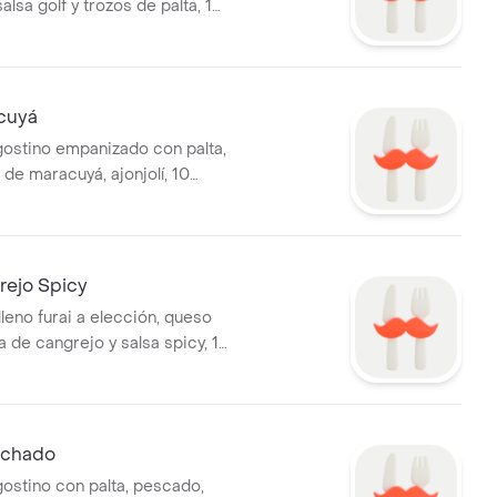
salsa golf y trozos de palta, 10
cuyá
gostino empanizado con palta,
 de maracuyá, ajonjolí, 10
rejo Spicy
leno furai a elección, queso
 de cangrejo y salsa spicy, 10
ichado
gostino con palta, pescado,