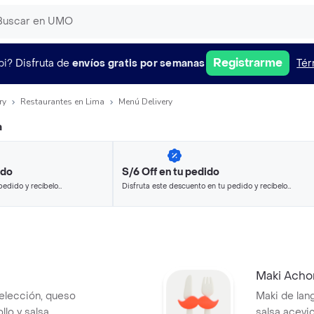
Registrarme
pi?
Disfruta de
envíos gratis por semanas
Tér
ry
Restaurantes en Lima
Menú Delivery
a
ido
S/6 Off en tu pedido
pedido y recíbelo
Disfruta este descuento en tu pedido y recíbelo
en minutos.
Maki Acho
 elección, queso
Maki de lang
llo y salsa
salsa acevi