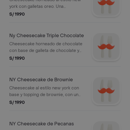
york con galletas oreo. Una
combinación perfecta.
S/ 19.90
Ny Cheesecake Triple Chocolate
Cheesecake horneado de chocolate
con base de galleta de chocolate y
cubierto de ganache de chocolate y
S/ 19.90
praliné de pecanas.
NY Cheesecake de Brownie
Cheesecake al estilo new york con
base y topping de brownie, con un
toque de fudge trufado.
S/ 19.90
NY Cheesecake de Pecanas