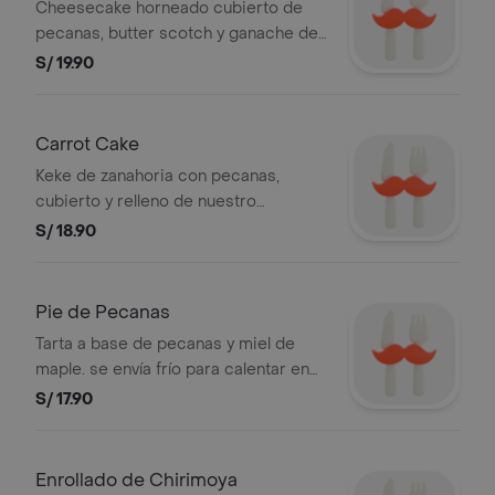
Cheesecake horneado cubierto de
pecanas, butter scotch y ganache de
chocolate. Base de galleta de
S/ 19.90
chocolate.
Carrot Cake
Keke de zanahoria con pecanas,
cubierto y relleno de nuestro
riquísimo frosting a base de queso
S/ 18.90
philadelphia.
Pie de Pecanas
Tarta a base de pecanas y miel de
maple. se envía frío para calentar en
casa.
S/ 17.90
Enrollado de Chirimoya