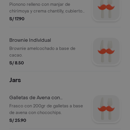
Pionono relleno con manjar de
chirimoya y crema chantilly, cubierto
con praliné de pecanas.
S/ 17.90
Brownie Individual
Brownie amelcochado a base de
cacao.
S/ 8.50
Jars
Galletas de Avena con
Chocochips
Frasco con 200gr de galletas a base
de avena con chocochips.
S/ 25.90