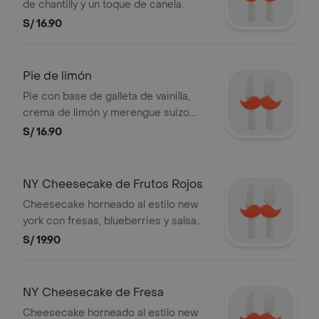
de chantilly y un toque de canela.
S/ 16.90
Pie de limón
Pie con base de galleta de vainilla,
crema de limón y merengue suizo.
combinación perfecta entre dulce y
S/ 16.90
ácido.
NY Cheesecake de Frutos Rojos
Cheesecake horneado al estilo new
york con fresas, blueberries y salsa
de fresa.
S/ 19.90
NY Cheesecake de Fresa
Cheesecake horneado al estilo new