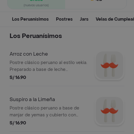
(nuevos usuarios)
Los Peruanísimos
Postres
Jars
Velas de Cumplea
Los Peruanísimos
Arroz con Leche
Postre clásico peruano al estilo vekia.
Preparado a base de leche
evaporada, leche condensada y
S/ 16.90
canela.
Suspiro a la Limeña
Postre clásico peruano a base de
manjar de yemas y cubierto con
merengue italiano.
S/ 16.90