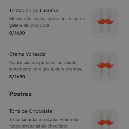
Tentación de Lúcuma
Mousse de lúcuma sobre una base de
galleta de chocolate.
S/ 16.90
Crema Volteada
Postre clásico peruano, horneado
lentamente para una textura cremosa
y cubierta de caramelo.
S/ 16.90
Postres
Torta de Chocolate
Torta húmeda con doble relleno de
fudge artesanal de chocolate.