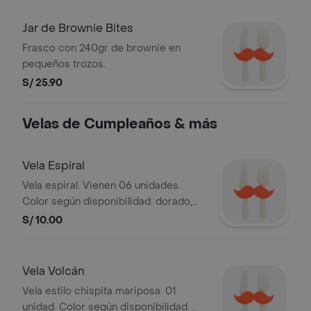
Jar de Brownie Bites
Frasco con 240gr de brownie en
pequeños trozos.
S/ 25.90
Velas de Cumpleaños & más
Vela Espiral
Vela espiral. Vienen 06 unidades.
Color según disponibilidad: dorado,
plateado o de colores.
S/ 10.00
Vela Volcán
Vela estilo chispita mariposa. 01
unidad. Color según disponibilidad. .