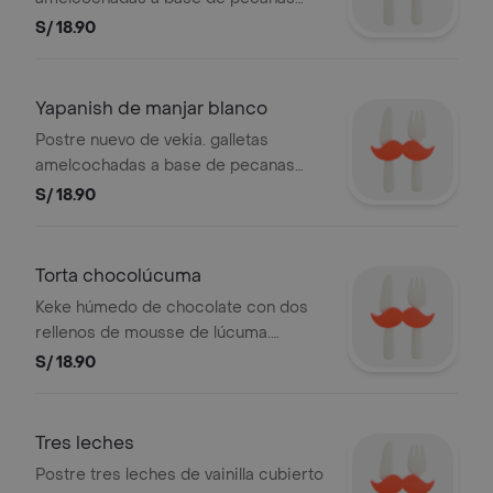
rellenas de fudge y cubierto de
S/ 18.90
crema chantilly de la casa.
Yapanish de manjar blanco
Postre nuevo de vekia. galletas
amelcochadas a base de pecanas
rellenas con manjar blanco artesanal y
S/ 18.90
cubierto de crema chantilly de la
casa. .
Torta chocolúcuma
Keke húmedo de chocolate con dos
rellenos de mousse de lúcuma.
cubierto con crumble de chocolate y
S/ 18.90
fudge.
Tres leches
Postre tres leches de vainilla cubierto