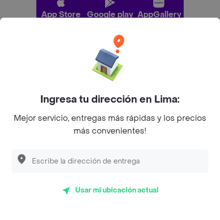
App Store
Google play
AppGallery
Pide tu comida favorita cerca de ti
Categorías
Ingresa tu dirección en Lima:
Mejor servicio, entregas más rápidas y los precios
Únete a Rappi
más convenientes!
Sobre Rappi
Facebook
Twitter
Instagram
Usar mi ubicación actual