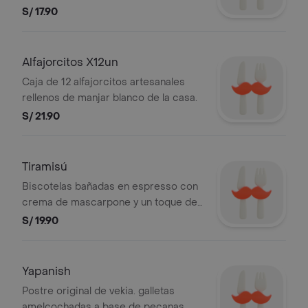
S/ 17.90
Alfajorcitos X12un
Caja de 12 alfajorcitos artesanales
rellenos de manjar blanco de la casa.
S/ 21.90
Tiramisú
Biscotelas bañadas en espresso con
crema de mascarpone y un toque de
amaretto. Espolvoreado con cacao en
S/ 19.90
polvo.
Yapanish
Postre original de vekia. galletas
amelcochadas a base de pecanas