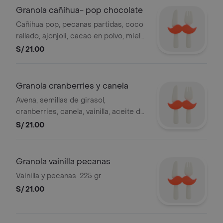
Granola cañihua- pop chocolate
Cañihua pop, pecanas partidas, coco
rallado, ajonjoli, cacao en polvo, miel
de abeja, aceite de coco. 225gr.
S/ 21.00
Granola cranberries y canela
Avena, semillas de girasol,
cranberries, canela, vainilla, aceite de
coco. 225gr.
S/ 21.00
Granola vainilla pecanas
Vainilla y pecanas. 225 gr
S/ 21.00