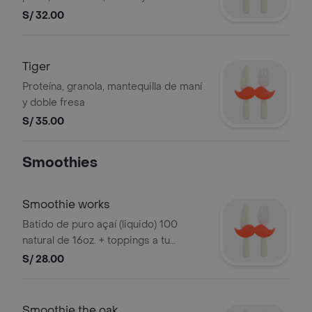
S/ 32.00
Tiger
Proteína, granola, mantequilla de maní
y doble fresa
S/ 35.00
Smoothies
Smoothie works
Batido de puro açaí (liquido) 100
natural de 16oz. + toppings a tu
elección.
S/ 28.00
Smoothie the oak