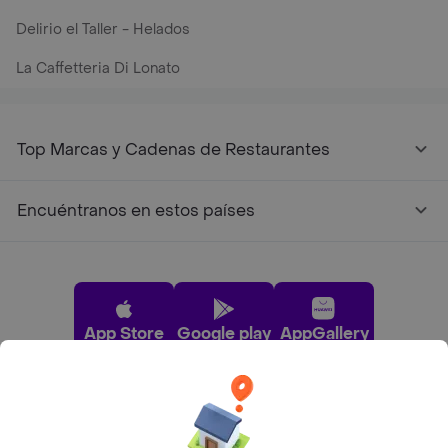
Delirio el Taller - Helados
La Caffetteria Di Lonato
Top Marcas y Cadenas de Restaurantes
Encuéntranos en estos países
App Store
Google play
AppGallery
Pide tu comida favorita cerca de ti