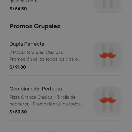
gaseosa de 1L.
S/ 54.80
Promos Grupales
Dupla Perfecta
2 Pizzas Grandes Clásicas.
Promoción válida todos los días o
hasta agotar stock. Stock mínimo de
S/ 91.80
300 unidades. No acumulable con
otras promociones. RAZON SOCIAL:
CORPORACION PERUANA DE
Combinación Perfecta
RESTAURANTES S.A.C. RUC:
Pizza Grande Clásica + 3 rolls de
20505897812
pepperoni. Promoción válida todos
los días o hasta agotar stock. Stock
S/ 53.80
mínimo de 300 unidades. No
acumulable con otras promociones.
RAZON SOCIAL: CORPORACION