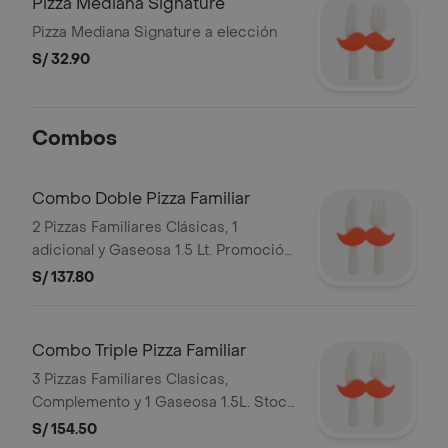
Pizza Mediana Signature
Pizza Mediana Signature a elección
S/ 32.90
Combos
Combo Doble Pizza Familiar
2 Pizzas Familiares Clásicas, 1
adicional y Gaseosa 1.5 Lt. Promoción
válida todos los días o hasta agotar
S/ 137.80
stock. Stock mínimo de 300 unidades.
No acumulable con otras
promociones. RAZON SOCIAL:
Combo Triple Pizza Familiar
CORPORACION PERUANA DE
3 Pizzas Familiares Clasicas,
RESTAURANTES S.A.C. RUC:
Complemento y 1 Gaseosa 1.5L. Stock
20505897812
mínimo de 300 unidades. No
S/ 154.50