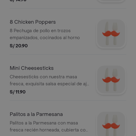
8 Chicken Poppers
8 Pechuga de pollo en trozos
empanizados, cocinados al horno
S/ 20.90
Mini Cheesesticks
Cheesesticks con nuestra masa
fresca, exquisita salsa especial de ajo
y 100% mozzarella
S/ 11.90
Palitos a la Parmesana
Palitos a la Parmesana con masa
fresca recién horneada, cubierta con