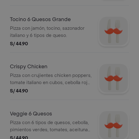
Tocino 6 Quesos Grande
Pizza con jamón, tocino, sazonador
italiano y 6 tipos de queso.
S/ 44.90
Crispy Chicken
Pizza con crujientes chicken poppers,
tomate italiano en cubos, cebolla roja,
sazonador italiano, 4 tipos de quesos
S/ 44.90
y base de salsa de ajo.
Veggie 6 Quesos
Pizza con 6 tipos de quesos, cebolla,
pimientos verdes, tomates, aceitunas
negras, champiñones y sazonador
S/ 44.90