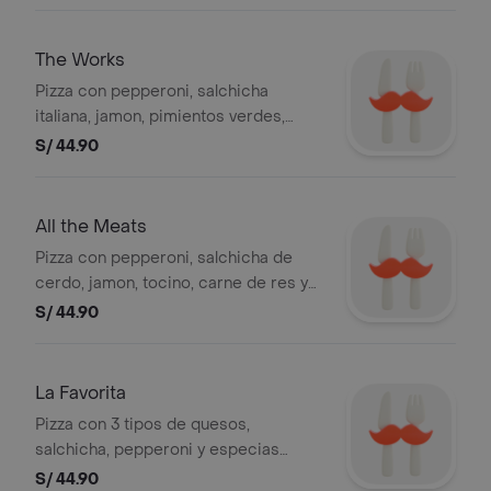
The Works
Pizza con pepperoni, salchicha
italiana, jamon, pimientos verdes,
cebolla blanca, champinones,
S/ 44.90
aceitunas negras y queso mozzarella
All the Meats
Pizza con pepperoni, salchicha de
cerdo, jamon, tocino, carne de res y
queso mozzarella
S/ 44.90
La Favorita
Pizza con 3 tipos de quesos,
salchicha, pepperoni y especias
italianas
S/ 44.90