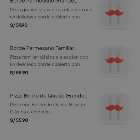
Borde Parmesano Grande
Signature
Pizza grande signature a elección con
un delicioso borde cubierto con
parmesano gratinado en los bordes
S/ 59.90
(no lleva relleno de queso) y salsa de
ajo
Borde Parmesano Familiar
Clasico
Pizza familiar clásica a elección con
un delicioso borde cubierto con
parmesano gratinado en los bordes
S/ 55.90
(no lleva relleno de queso) y salsa de
ajo
Pizza Borde de Queso Grande
Clásica
Pizza con Borde de Queso Grande
Clásica a elección
S/ 55.90