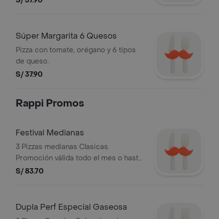
S/ 37.90
Súper Margarita 6 Quesos
Pizza con tomate, orégano y 6 tipos
de queso.
S/ 37.90
Rappi Promos
Festival Medianas
3 Pizzas medianas Clasicas.
Promoción válida todo el mes o hasta
agotar stock, exclusivamente por
S/ 83.70
Rappi. Stock mínimo de 500
unidades. No acumulable con otras
promociones. RUC: 20505897812
Dupla Perf Especial Gaseosa