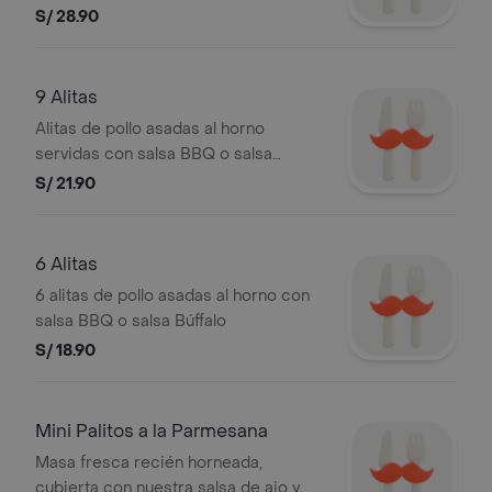
al horno y acompañados de tu salsa
S/ 28.90
favorita.
9 Alitas
Alitas de pollo asadas al horno
servidas con salsa BBQ o salsa
Búffalo.
S/ 21.90
6 Alitas
6 alitas de pollo asadas al horno con
salsa BBQ o salsa Búffalo
S/ 18.90
Mini Palitos a la Parmesana
Masa fresca recién horneada,
cubierta con nuestra salsa de ajo y