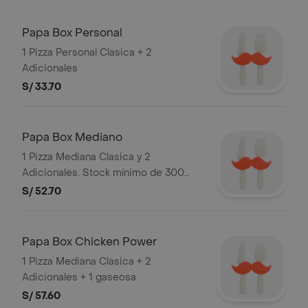
Papa Box Personal
1 Pizza Personal Clasica + 2
Adicionales
S/ 33.70
Papa Box Mediano
1 Pizza Mediana Clasica y 2
Adicionales. Stock mínimo de 300
unidades. No acumulable con otras
S/ 52.70
promociones.RUC: 20505897812
Razón Social: CORPORACION
PERUANA DE RESTAURANTES S.A.C.
Papa Box Chicken Power
1 Pizza Mediana Clasica + 2
Adicionales + 1 gaseosa
S/ 57.60