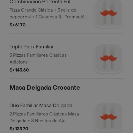
Combinación Perfecta Full
PERUANA DE RESTAURANTES S.A.C.
Pizza Grande Clásica + 3 rolls de
RUC: 20505897812
pepperoni + 1 Gaseosa 1L. Promoción
válida todos los días o hasta agotar
S/ 61.70
stock. Stock mínimo de 300 unidades.
No acumulable con otras
promociones. RAZON SOCIAL:
Triple Pack Familiar
CORPORACION PERUANA DE
3 Pizzas Familiares Clásicas+
RESTAURANTES S.A.C. RUC:
Adicional
20505897812
S/ 143.60
Masa Delgada Crocante
Duo Familiar Masa Delgada
2 Pizzas Familiares Clásicas Masa
Delgada + 8 Nuditos de Ajo
S/ 133.70