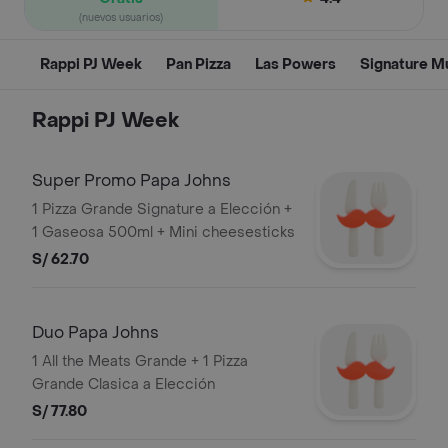
(nuevos usuarios)
Rappi PJ Week
Pan Pizza
Las Powers
Signature Mu
Rappi PJ Week
Super Promo Papa Johns
1 Pizza Grande Signature a Elección +
1 Gaseosa 500ml + Mini cheesesticks
S/ 62.70
Duo Papa Johns
1 All the Meats Grande + 1 Pizza
Grande Clasica a Elección
S/ 77.80