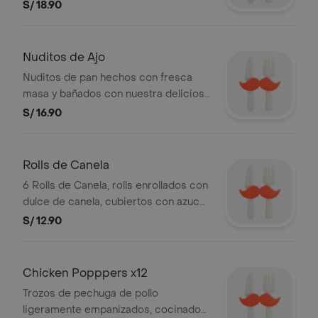
nuestra salsa de ajo y sazonados con
S/ 18.90
queso parmesano, especias italianas,
salsa especial de ajo
Nuditos de Ajo
Nuditos de pan hechos con fresca
masa y bañados con nuestra deliciosa
salsa de ajo y queso parmesano
S/ 16.90
Rolls de Canela
6 Rolls de Canela, rolls enrollados con
dulce de canela, cubiertos con azucar
glaseada.
S/ 12.90
Chicken Popppers x12
Trozos de pechuga de pollo
ligeramente empanizados, cocinados