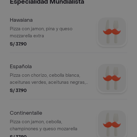
Especialidad Mundialista
Hawaiana
Pizza con jamon, pina y queso
mozzarella extra
S/ 37.90
Española
Pizza con chorizo, cebolla blanca,
aceitunas verdes, aceitunas negras,
champinones, queso mozzarella y
S/ 37.90
salsa de ajo en el fondo
Continentalle
Pizza con jamon, cebolla,
champinones y queso mozarella