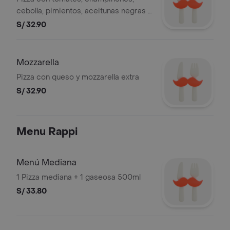
cebolla, pimientos, aceitunas negras y
queso mozzarella
S/ 32.90
Mozzarella
Pizza con queso y mozzarella extra
S/ 32.90
Menu Rappi
Menú Mediana
1 Pizza mediana + 1 gaseosa 500ml
S/ 33.80