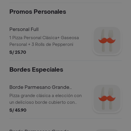
acumulable con otras
promociones.RUC: 20505897812
Promos Personales
Razón Social: CORPORACION
PERUANA DE RESTAURANTES S.A.C.
Personal Full
1 Pizza Personal Clásica+ Gaseosa
Personal + 3 Rolls de Pepperoni
S/ 25.70
Bordes Especiales
Borde Parmesano Grande
Clásica
Pizza grande clásica a elección con
un delicioso borde cubierto con
parmesano gratinado en los bordes
S/ 45.90
(no lleva relleno de queso) y salsa de
ajo