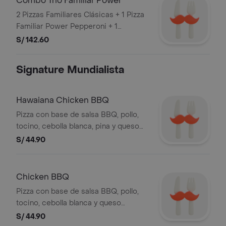
Combo Trio Familiar Power
2 Pizzas Familiares Clásicas + 1 Pizza
Familiar Power Pepperoni + 1
Gaseosa 1.5 L
S/ 142.60
Signature Mundialista
Hawaiana Chicken BBQ
Pizza con base de salsa BBQ, pollo,
tocino, cebolla blanca, pina y queso
mozzarella
S/ 44.90
Chicken BBQ
Pizza con base de salsa BBQ, pollo,
tocino, cebolla blanca y queso
mozzarella.
S/ 44.90