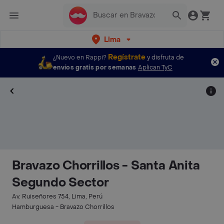
Lima
Regístrate
¿Nuevo en Rappi?
y disfruta de
envíos gratis por semanas
Aplican TyC
Bravazo Chorrillos - Santa Anita
Segundo Sector
Av. Ruiseñores 754, Lima, Perú
Hamburguesa - Bravazo Chorrillos