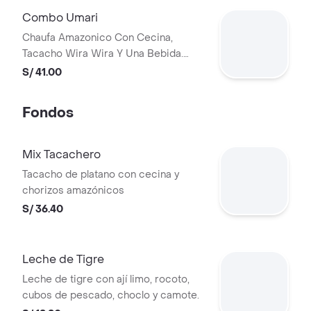
Combo Umari
Chaufa Amazonico Con Cecina,
Tacacho Wira Wira Y Una Bebida.
Incluye Salsa...
S/ 41.00
Fondos
Mix Tacachero
Tacacho de platano con cecina y
chorizos amazónicos
S/ 36.40
Leche de Tigre
Leche de tigre con ají limo, rocoto,
cubos de pescado, choclo y camote.