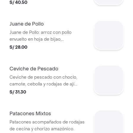
S/ 40.50
Juane de Pollo
Juane de Pollo: arroz con pollo
envuelto en hoja de bijao,
acompañado de yuca frita y salsa
S/ 28.00
criolla.
Ceviche de Pescado
Ceviche de pescado con choclo,
camote, cebolla y rodajas de ají.
Servido con lechuga.
S/ 31.30
Patacones Mixtos
Patacones acompañados de rodajas
de cecina y chorizo amazónico.