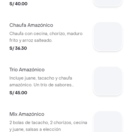
S/ 40.00
Chaufa Amazónico
Chaufa con cecina, chorizo, maduro
frito y arroz salteado.
S/ 36.30
Trío Amazónico
Incluye juane, tacacho y chaufa
amazónico. Un trío de sabores
tradicionales de la Amazonía peruana.
S/ 45.00
Mix Amazónico
2 bolas de tacacho, 2 chorizos, cecina
y juane, salsas a elección