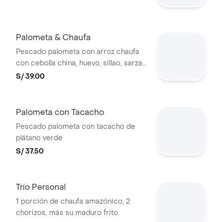
Palometa & Chaufa
Pescado palometa con arroz chaufa
con cebolla china, huevo, sillao, sarza
criolla
S/ 39.00
Palometa con Tacacho
Pescado palometa con tacacho de
plátano verde
S/ 37.50
Trío Personal
1 porción de chaufa amazónico, 2
chorizos, más su maduro frito.