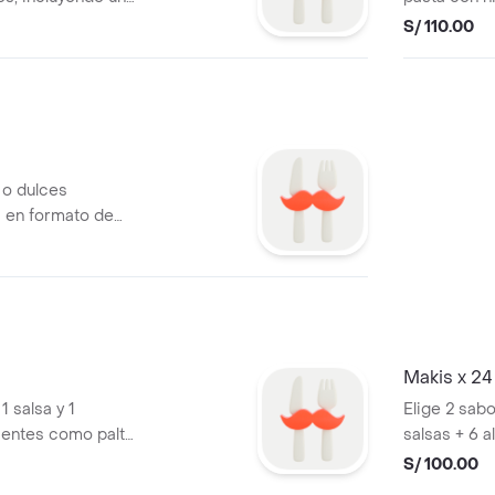
rodajas de 
S/ 110.00
 o dulces
s en formato de
partir.
Makis x 24 
1 salsa y 1
Elige 2 sabo
ientes como palta
salsas + 6 al
S/ 100.00