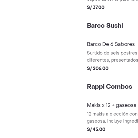
selección de alimentos.
S/ 37.00
Barco Sushi
Barco De 6 Sabores
Surtido de seis postres
diferentes, presentado
barco de sushi para com
S/ 206.00
Rappi Combos
Makis x 12 + gaseosa
12 makis a elección con 
gaseosa. Incluye ingred
y langostino.
S/ 45.00