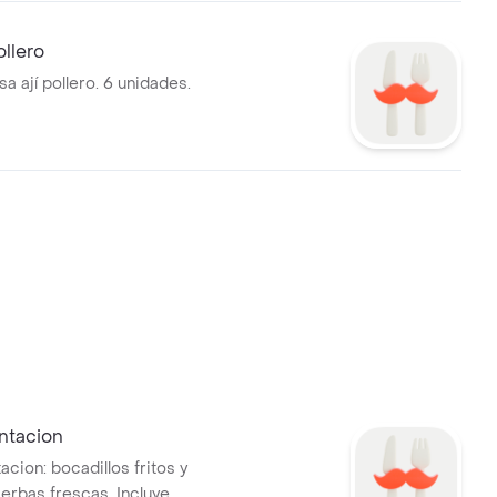
ollero
sa ají pollero. 6 unidades.
ntacion
cion: bocadillos fritos y
ierbas frescas. Incluye