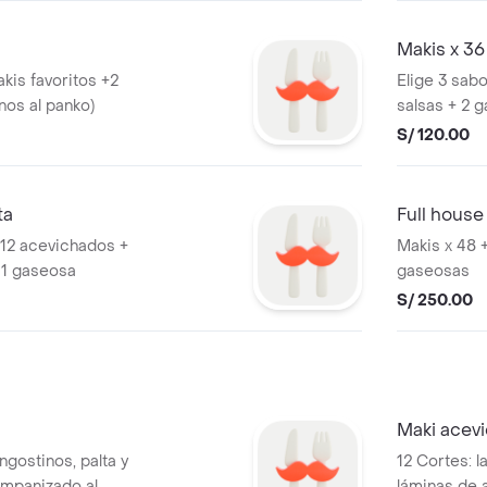
Makis x 36
kis favoritos +2
Elige 3 sabo
inos al panko)
salsas + 2 
S/ 120.00
ta
Full house
+ 12 acevichados +
Makis x 48 +
+ 1 gaseosa
gaseosas
S/ 250.00
Maki acev
ngostinos, palta y
12 Cortes: l
 empanizado al
láminas de 