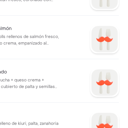
mote andino.
almón
olls rellenos de salmón fresco,
so crema, empanizado al
ado
trucha + queso crema +
 cubierto de palta y semillas
 bañado en salsa dulce.
l
elleno de kiuri, palta, zanahoria