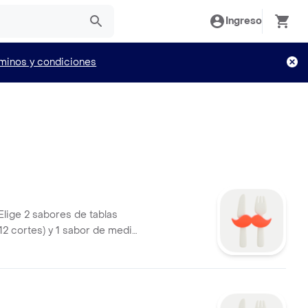
Ingreso
minos y condiciones
Elige 2 sabores de tablas
12 cortes) y 1 sabor de media
es).