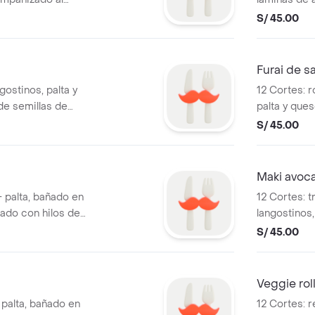
hilos de ca
S/ 45.00
Furai de s
gostinos, palta y
12 Cortes: r
de semillas de
palta y que
panko.
S/ 45.00
Maki avoc
 palta, bañado en
12 Cortes: 
ado con hilos de
langostinos,
de ajonjolí,
S/ 45.00
Veggie rol
 palta, bañado en
12 Cortes: r