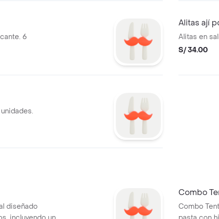
Alitas ají p
icante. 6
Alitas en sal
S/ 34.00
6 unidades.
Combo Te
al diseñado
Combo Tenta
s, incluyendo una
pasta con h