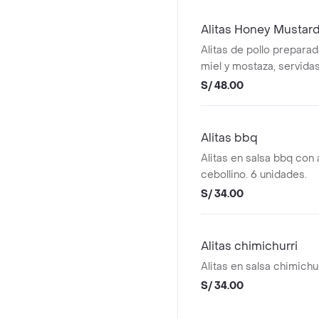
Alitas Honey Mustar
Alitas de pollo prepara
miel y mostaza, servida
de 12 unidades.
S/ 48.00
Alitas bbq
Alitas en salsa bbq con a
cebollino. 6 unidades.
S/ 34.00
Alitas chimichurri
Alitas en salsa chimichu
S/ 34.00