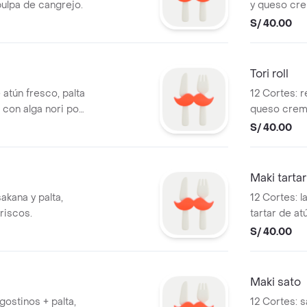
pulpa de cangrejo.
y queso cre
ajonjolí tost
S/ 40.00
Tori roll
e atún fresco, palta
12 Cortes: r
 con alga nori por
queso crema
spicy.
de ajonjolí y
S/ 40.00
Maki tartar
akana y palta,
12 Cortes: l
riscos.
tartar de at
S/ 40.00
Maki sato
gostinos + palta,
12 Cortes: 