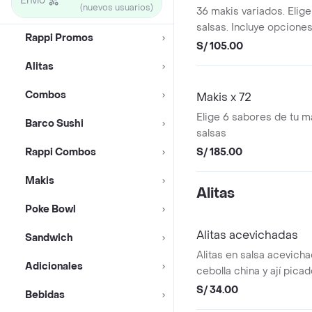
Envío
(nuevos usuarios)
36 makis variados. Elige
salsas. Incluye opciones 
Rappi Promos
y cobertura crocante.
S/ 105.00
Alitas
Combos
Makis x 72
Elige 6 sabores de tu ma
Barco Sushi
salsas
Rappi Combos
S/ 185.00
Makis
Alitas
Poke Bowl
Alitas acevichadas
Sandwich
Alitas en salsa acevich
Adicionales
cebolla china y ají pica
S/ 34.00
Bebidas