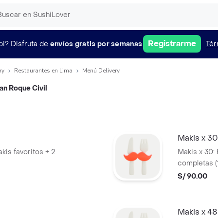
Registrarme
pi?
Disfruta de
envíos gratis por semanas
Tér
ry
Restaurantes en Lima
Menú Delivery
an Roque Civil
Makis x 30
kis favoritos + 2
Makis x 30: 
completas (
tabla (6 cort
S/ 90.00
Makis x 48