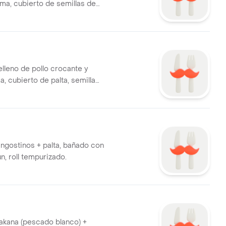
ma, cubierto de semillas de
ado .
elleno de pollo crocante y
, cubierto de palta, semilla
 salsa tare dulce.
angostinos + palta, bañado con
ún, roll tempurizado.
sakana (pescado blanco) +