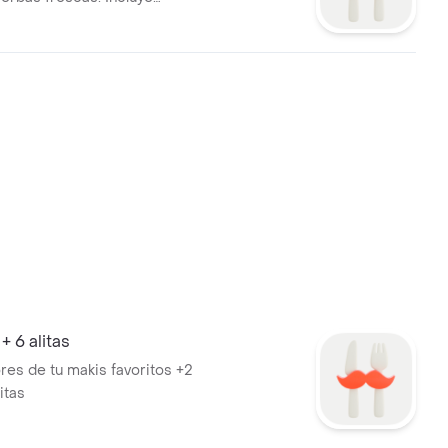
vegetales empanizados.
+ 6 alitas
res de tu makis favoritos +2
itas