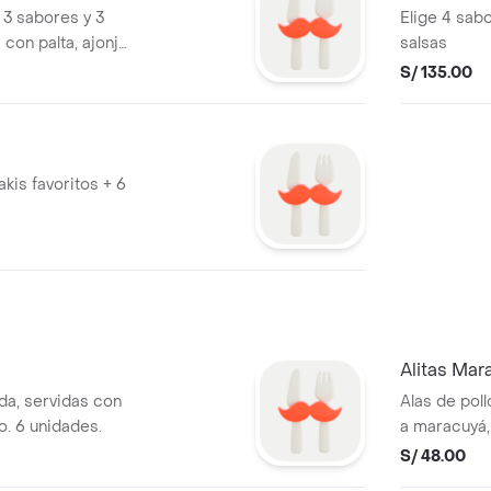
 3 sabores y 3
Elige 4 sabo
con palta, ajonjolí
salsas
S/ 135.00
kis favoritos + 6
Alitas Mar
ada, servidas con
Alas de pol
do. 6 unidades.
a maracuyá,
12 unidades
S/ 48.00