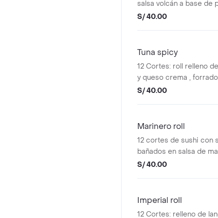
salsa volcán a base de 
S/ 40.00
Tuna spicy
12 Cortes: roll relleno d
y queso crema , forrado
fuera y bañado en salsa 
S/ 40.00
Marinero roll
12 cortes de sushi con s
bañados en salsa de ma
S/ 40.00
Imperial roll
12 Cortes: relleno de lan