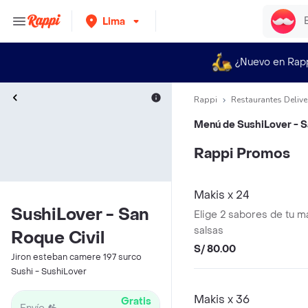
Lima
¿Nuevo en Rap
Rappi
Restaurantes Delive
Menú de
SushiLover - S
Rappi Promos
Makis x 24
SushiLover - San
Elige 2 sabores de tu ma
salsas
Roque Civil
S/ 80.00
Jiron esteban camere 197 surco
Sushi - SushiLover
Makis x 36
Gratis