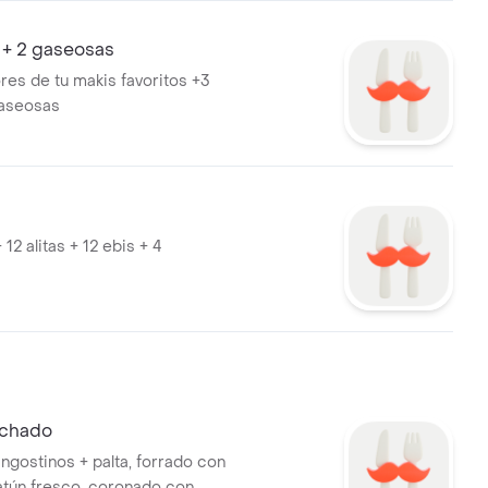
 + 2 gaseosas
res de tu makis favoritos +3
gaseosas
 12 alitas + 12 ebis + 4
ichado
angostinos + palta, forrado con
atún fresco, coronado con