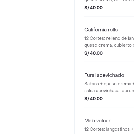
panko.
S/ 40.00
California rolls
12 Cortes: relleno de lan
queso crema, cubierto 
ajonjolí tostado .
S/ 40.00
Furai acevichado
Sakana + queso crema +
salsa acevichada, coron
camote.
S/ 40.00
Maki volcán
12 Cortes: langostinos +