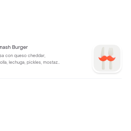
mash Burger
a con queso cheddar,
lla, lechuga, pickles, mostaza
ucy mayo.