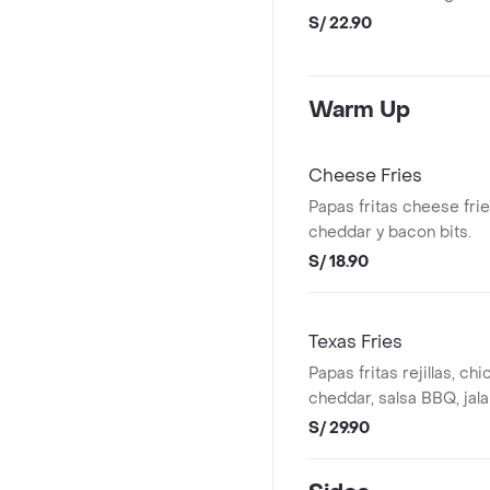
S/ 22.90
Warm Up
Cheese Fries
Papas fritas cheese fri
cheddar y bacon bits.
S/ 18.90
Texas Fries
Papas fritas rejillas, chi
cheddar, salsa BBQ, jal
y chives.
S/ 29.90