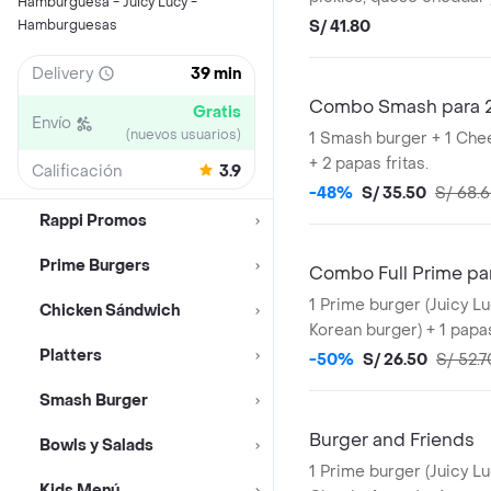
Hamburguesa - Juicy Lucy -
papas fritas.
Hamburguesas
S/ 41.80
Delivery
39 min
Combo Smash para 
Gratis
Envío
(nuevos usuarios)
1 Smash burger + 1 Ch
+ 2 papas fritas.
Calificación
3.9
-48%
S/ 35.50
S/ 68.
Rappi Promos
Prime Burgers
Combo Full Prime par
1 Prime burger (Juicy L
Chicken Sándwich
Korean burger) + 1 papas
Platters
gaseosa Coca-Cola c/s 
-50%
S/ 26.50
S/ 52.7
Smash Burger
Burger and Friends
Bowls y Salads
1 Prime burger (Juicy L
Kids Menú