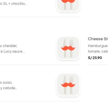
s XL + choclito
onion rings (8
Cheese S
o cheddar,
Hamburgues
ra Lucy sauce.
tomate, cebo
izada.
y nuestra L
S/ 25.90
 suizo,
y cebolla