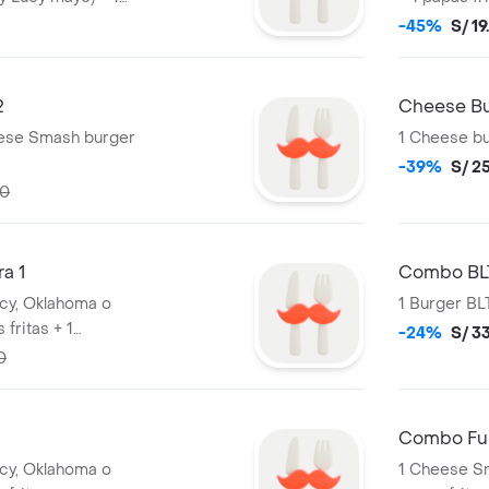
-45%
S/ 19
2
Cheese Bu
eese Smash burger
1 Cheese bur
-39%
S/ 2
60
a 1
Combo BL
ucy, Oklahoma o
1 Burger BLT
 fritas + 1
-24%
S/ 3
azúcar 500 ml.
0
Combo Ful
ucy, Oklahoma o
1 Cheese Sm