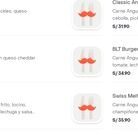
Classic A
ickles, queso
Carne Angus
cebolla, pic
S/ 31.90
BLT Burge
on queso cheddar
Carne Angu
tomate, lec
caramelizad
S/ 34.90
Swiss Mel
rito, tocino,
Carne Angus
lechuga y salsa
champiñones
caramelizad
S/ 35.90