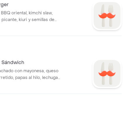
rger
 BBQ oriental, kimchi slaw,
picante, kiuri y semillas de
y Sándwich
lachado con mayonesa, queso
etido, papas al hilo, lechuga
salsa golf.