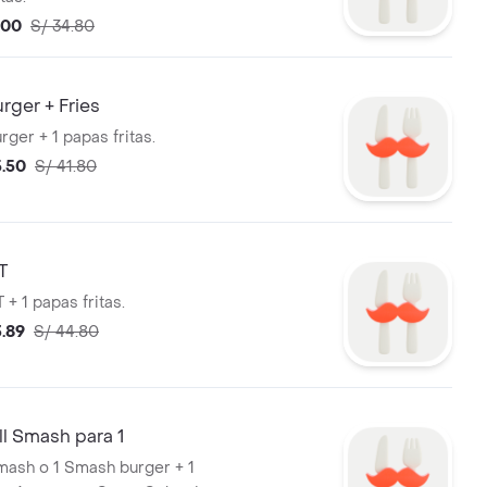
.00
S/ 34.80
rger + Fries
ger + 1 papas fritas.
5.50
S/ 41.80
T
 + 1 papas fritas.
3.89
S/ 44.80
l Smash para 1
ash o 1 Smash burger + 1