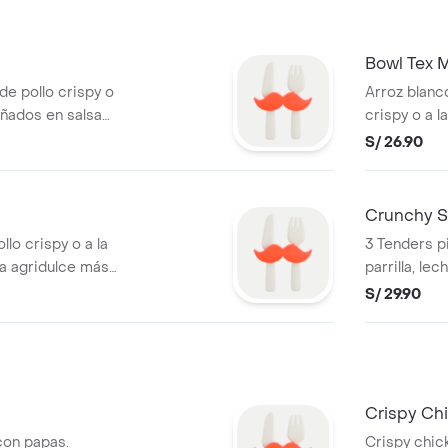
Bowl Tex 
de pollo crispy o
Arroz blanc
bañados en salsa
crispy o a la
col morada,
tortilla de m
S/ 26.90
y palta + 1 salsa a
guacamole y
Crunchy S
lo crispy o a la
3 Tenders pi
sa agridulce más
parrilla, le
, piña, kiuri,
morada, toma
S/ 29.90
alta + 1 salsa a
salsa honey 
Crispy Ch
con papas.
Crispy chic