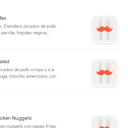
Mex
o, 3 tenders picados de pollo
 parrilla, frejoles negros,
aíz, tomate, pico de gallo,
 ranch + 1 salsa a elección.
alad
cados de pollo crispy o a la
chuga, choclito americano, col
te, palta, crispy onions y
mustard + 1 salsa a elección.
icken Nuggets
ken nuggets con papas fritas.