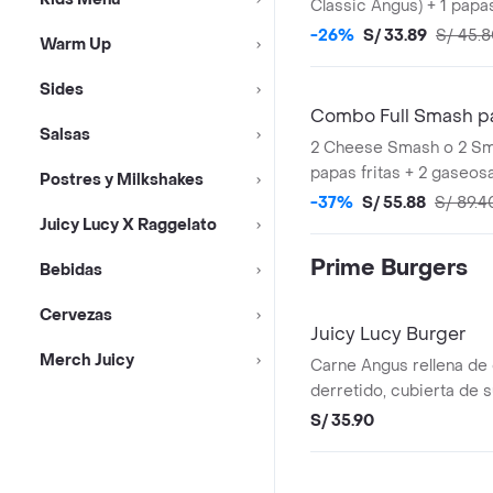
Classic Angus) + 1 papas
-26%
S/ 33.89
S/ 45.
Warm Up
Sides
Combo Full Smash p
Salsas
2 Cheese Smash o 2 Sm
papas fritas + 2 gaseo
Postres y Milkshakes
azúcar 500 ml.
-37%
S/ 55.88
S/ 89.4
Juicy Lucy X Raggelato
Prime Burgers
Bebidas
Cervezas
Juicy Lucy Burger
Merch Juicy
Carne Angus rellena de
derretido, cubierta de s
tomate y lechuga.
S/ 35.90