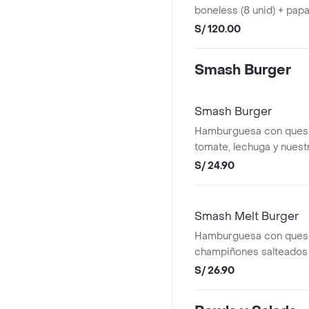
boneless (8 unid) + papa
americano + coleslaw + 
S/ 120.00
unid) + salsa ranch.
Smash Burger
Smash Burger
Hamburguesa con ques
tomate, lechuga y nuest
Incluye cebolla caramel
S/ 24.90
Smash Melt Burger
Hamburguesa con queso
champiñones salteados 
caramelizada.
S/ 26.90