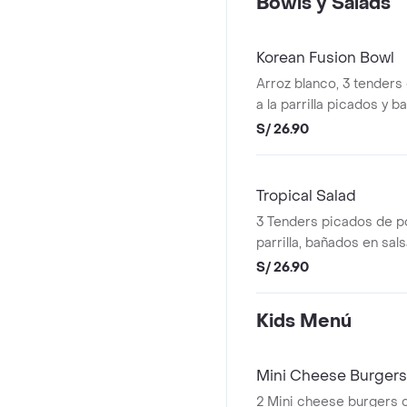
Bowls y Salads
Korean Fusion Bowl
Arroz blanco, 3 tenders 
a la parrilla picados y 
agridulce más ajonjolí, 
S/ 26.90
zanahoria, kiuri, durazno 
elección.
Tropical Salad
3 Tenders picados de pol
parrilla, bañados en sal
ajonjolí, lechuga, coleslaw
S/ 26.90
tomate, crispy onions y p
elección.
Kids Menú
Mini Cheese Burgers
2 Mini cheese burgers 