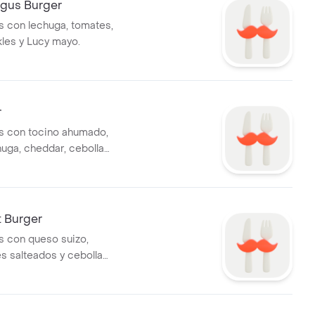
ngus Burger
 con lechuga, tomates,
kles y Lucy mayo.
r
s con tocino ahumado,
huga, cheddar, cebolla
a y Lucy mayo.
t Burger
 con queso suizo,
 salteados y cebolla
a.