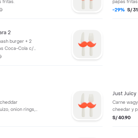
 fritas.
papas frita
azúcar o Inc
80
-29%
S/ 31
ara 2
ash burger + 2
sas Coca-Cola c/s
0
Just Juicy
 cheddar
Carne wagyu
uizo, onion rings,
cheedar y p
S/ 40.90