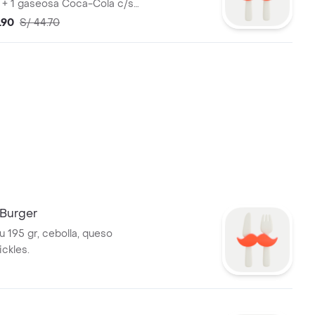
s + 1 gaseosa Coca-Cola c/s
a Kola c/sin azúcar 500 ml.
.90
S/ 44.70
 Burger
 195 gr, cebolla, queso
ickles.