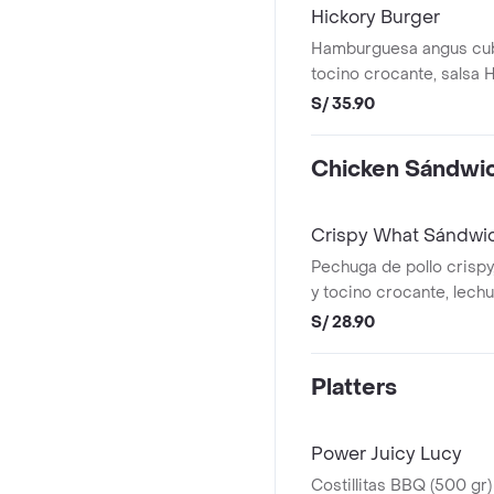
Hickory Burger
Hamburguesa angus cub
tocino crocante, salsa 
cebolla blanca, pickles 
S/ 35.90
mayonesa.
Chicken Sándwi
Crispy What Sándwi
Pechuga de pollo crispy
y tocino crocante, lech
tomate, pepinillos encur
S/ 28.90
honey mustard.
Platters
Power Juicy Lucy
Costillitas BBQ (500 gr)