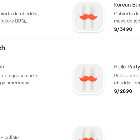
Korean Bu
ierta de cheddar,
Cubierta de
Hickory BBQ,
mayo de ajo 
picantes y
ajonjolí.
S/ 34.90
ch
ch
Pollo Part
, con queso suizo
Pollo deshi
uga americana,
cheddar derr
tidos y salsa
americana y 
S/ 28.90
 + buffalo