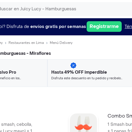
Registrarme
pi?
Disfruta de
envíos gratis por semanas
Tér
ry
Restaurantes en Lima
Menú Delivery
amburguesas - Miraflores
sivo Pro
Hasta 49% OFF imperdible
neficio en los
Disfruta este descuento en tu pedido y recíbelo
.
en minutos.
Combo Sma
 smash, cebolla,
1 Smash bu
y Lucy mayo) + 1
+ 1 papas fri