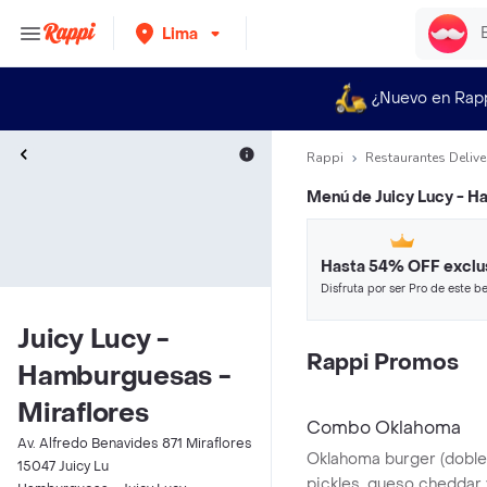
Lima
¿Nuevo en Rap
Rappi
Restaurantes Delive
Menú de
Juicy Lucy - H
Hasta 54% OFF exclu
Disfruta por ser Pro de este be
restaurantes y tiendas más top
Juicy Lucy -
Rappi Promos
Hamburguesas -
Miraflores
Combo Oklahoma
Av. Alfredo Benavides 871 Miraflores
Oklahoma burger (doble
15047 Juicy Lu
pickles, queso cheddar 