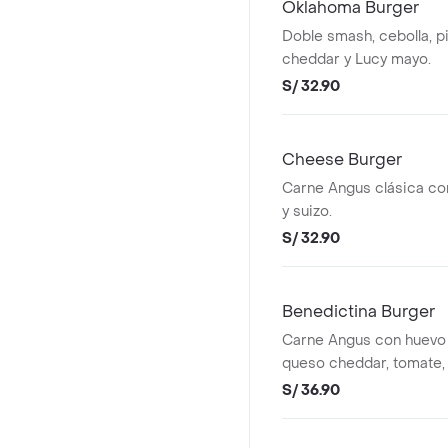
Oklahoma Burger
Doble smash, cebolla, p
cheddar y Lucy mayo.
S/ 32.90
Cheese Burger
Carne Angus clásica c
y suizo.
S/ 32.90
Benedictina Burger
Carne Angus con huevo f
queso cheddar, tomate, 
benedict.
S/ 36.90