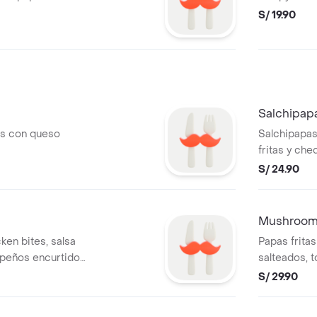
S/ 19.90
Salchipap
es con queso
Salchipapas
fritas y che
S/ 24.90
Mushrooms
cken bites, salsa
Papas fritas
apeños encurtidos
salteados, 
salsa ranch 
S/ 29.90