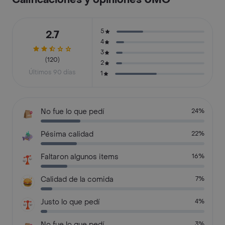
Calificaciones y opiniones UMO
5
2.7
4
3
(120)
2
Últimos 90 días
1
No fue lo que pedí
24%
Pésima calidad
22%
Faltaron algunos items
16%
Calidad de la comida
7%
Justo lo que pedí
4%
No fue lo que pedí
3%