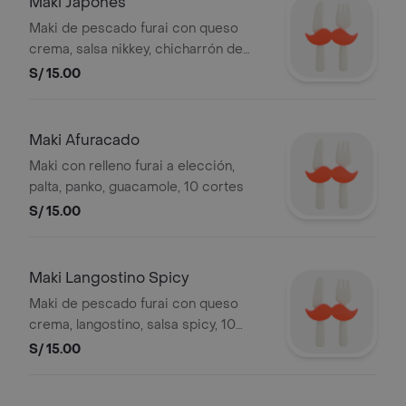
Maki Japonés
Maki de pescado furai con queso
crema, salsa nikkey, chicharrón de
pescado, cebolla china, 10 cortes
S/ 15.00
Maki Afuracado
Maki con relleno furai a elección,
palta, panko, guacamole, 10 cortes
S/ 15.00
Maki Langostino Spicy
Maki de pescado furai con queso
crema, langostino, salsa spicy, 10
cortes
S/ 15.00