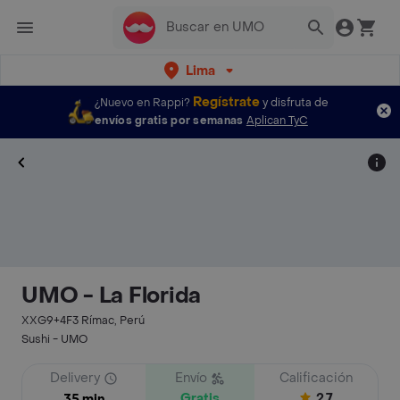
Lima
Regístrate
¿Nuevo en Rappi?
y disfruta de
envíos gratis por semanas
Aplican TyC
UMO - La Florida
XXG9+4F3 Rímac, Perú
Sushi - UMO
Delivery
Envío
Calificación
Gratis
2.7
35 min