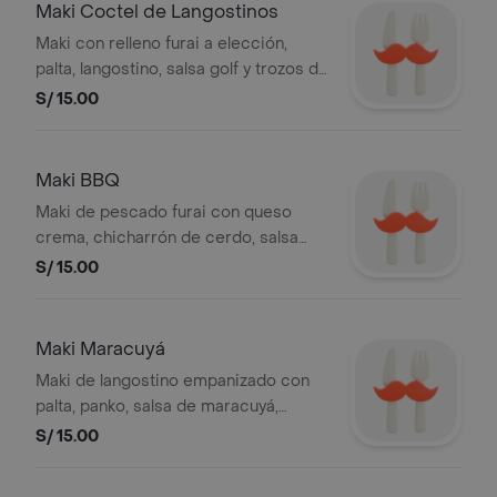
Maki Coctel de Langostinos
Maki con relleno furai a elección,
palta, langostino, salsa golf y trozos de
palta, 10 cortes
S/ 15.00
Maki BBQ
Maki de pescado furai con queso
crema, chicharrón de cerdo, salsa
BBQ, ajonjolí, 10 cortes
S/ 15.00
Maki Maracuyá
Maki de langostino empanizado con
palta, panko, salsa de maracuyá,
ajonjolí, 10 cortes
S/ 15.00