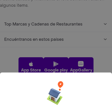
algunos items.
Top Marcas y Cadenas de Restaurantes
Encuéntranos en estos países
App Store
Google play
AppGallery
Pide tu comida favorita cerca de ti
Categorías