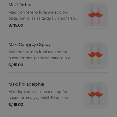
Maki Tártara
Maki con relleno furai a elección,
palta, panko, salsa tártara y chicharrón
de pescado, 10 cortes
S/ 15.00
Maki Cangrejo Spicy
Maki con relleno furai a elección,
queso crema, pulpa de cangrejo y
salsa spicy, 10 cortes
S/ 15.00
Maki Philadelphia
Maki furai con relleno a elección,
queso crema y ajonjolí, 10 cortes
S/ 15.00