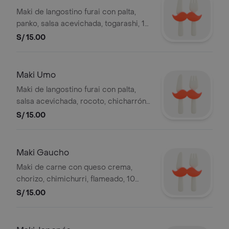
Maki de langostino furai con palta,
panko, salsa acevichada, togarashi, 10
cortes
S/ 15.00
Maki Umo
Maki de langostino furai con palta,
salsa acevichada, rocoto, chicharrón
de pescado, 10 cortes
S/ 15.00
Maki Gaucho
Maki de carne con queso crema,
chorizo, chimichurri, flameado, 10
cortes
S/ 15.00