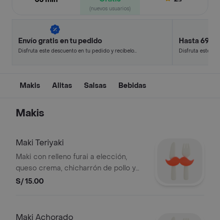
(nuevos usuarios)
Envío gratis en tu pedido
Hasta 69% 
Disfruta este descuento en tu pedido y recíbelo
Disfruta este de
en minutos.
en minutos.
Makis
Alitas
Salsas
Bebidas
Makis
Maki Teriyaki
Maki con relleno furai a elección,
queso crema, chicharrón de pollo y
salsa teriyaki, 10 cortes
S/ 15.00
Maki Achorado