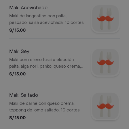
Maki Acevichado
Maki de langostino con palta,
pescado, salsa acevichada, 10 cortes
S/ 15.00
Maki Seyi
Maki con relleno furai a elección,
palta, alga nori, panko, queso crema,
trucha ahumada, salsa tare y
S/ 15.00
flameado, 10 cortes
Maki Saltado
Maki de carne con queso crema,
toppong de lomo saltado, 10 cortes
S/ 15.00