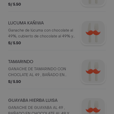
CHOCOLATE AL 72 Y LIMON
S/ 5.50
DESHIDRATADO
LUCUMA KAÑIWA
Ganache de lúcuma con chocolate al
49%, cubierto de chocolate al 49% y
kañiwa pop.
S/ 5.50
TAMARINDO
GANACHE DE TAMARINDO CON
CHOCLATE AL 49 , BAÑADO EN
CHOCOLATE AL 49 Y AZUCAR RUBIA
S/ 5.50
GUAYABA HIERBA LUISA
GANACHE DE GUAYABA AL 49 ,
BAÑADO EN CHOCOLATE AL 49 Y