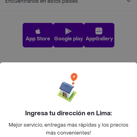
Encuéntranos en estos países
App Store
Google play
AppGallery
Pide tu comida favorita cerca de ti
Categorías
Únete a Rappi
Ingresa tu dirección en Lima:
Sobre Rappi
Mejor servicio, entregas más rápidas y los precios
más convenientes!