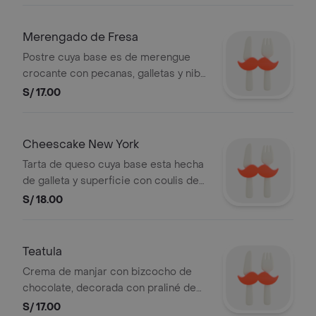
Merengado de Fresa
Postre cuya base es de merengue
crocante con pecanas, galletas y nibs
, con un cremoso relleno de manjar y
S/ 17.00
crema de leche,decorado con fresa y
culis .
Cheescake New York
Tarta de queso cuya base esta hecha
de galleta y superficie con coulis de
fresa.
S/ 18.00
Teatula
Crema de manjar con bizcocho de
chocolate, decorada con praliné de
pecanas.
S/ 17.00