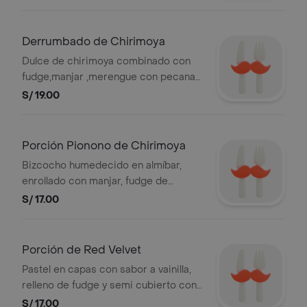
Derrumbado de Chirimoya
Dulce de chirimoya combinado con
fudge,manjar ,merengue con pecanas
y trozos de brownies.
S/ 19.00
Porción Pionono de Chirimoya
Bizcocho humedecido en almíbar,
enrollado con manjar, fudge de
chocolate y chirimoya, cubierto con
S/ 17.00
chantilly de chocolate al 72% de
cacao y 49% cacao.
Porción de Red Velvet
Pastel en capas con sabor a vainilla,
relleno de fudge y semi cubierto con
un cremoso frosting de queso,
S/ 17.00