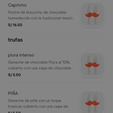
Capricho
Postre de bizcocho de chocolate
humedecido con la tradicional mezcla
de tres leches, rodeado con
S/ 16.50
cremosas capas de manjar, fudge,
chantilly y fresas.
trufas
piura intenso
Ganache de chocolate Piura al 72%,
cubierto con una capa de chocolate
del 72% y espolvoreado con polvo de
S/ 5.50
cacao.
PIÑA
Ganache de piña con un toque
tropical, cubierto con una capa de
intenso chocolate al 72% que realza