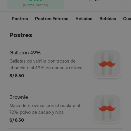
(nuevos usuarios)
Postres
Postres Enteros
Helados
Bebidas
Cuc
Postres
Galletón 49%
Galletas de vainilla con trozos de
chocolate al 49% de cacao y rellena
de manjar.
S/ 8.50
Brownie
Masa de brownie, con chocolate al
72%, polvo de cacao y nibs
S/ 8.50