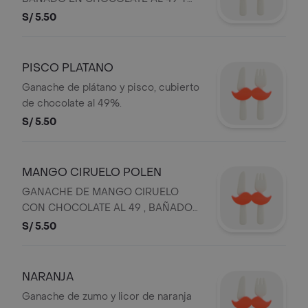
HIERBA LUISA
S/ 5.50
PISCO PLATANO
Ganache de plátano y pisco, cubierto
de chocolate al 49%.
S/ 5.50
MANGO CIRUELO POLEN
GANACHE DE MANGO CIRUELO
CON CHOCOLATE AL 49 , BAÑADO
EN CHOCOLATE AL 49 Y POLEN
S/ 5.50
NARANJA
Ganache de zumo y licor de naranja