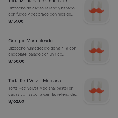
Torta Mediana de Chocolate
Bizcocho de cacao relleno y bañado
con fudge y decorado con nibs de
cacao. 16 cm diametro.
S/ 51.00
Queque Marmoleado
Bizcocho humedecido de vainilla con
chocolate ,balado con un rico
chocolate de leche al 49% de cacao y
S/ 30.00
chocolate blanco.
Torta Red Velvet Mediana
Torta Red Velvet Mediana: pastel en
capas con sabor a vainilla, relleno de
fudge y semi cubierto con frosting de
S/ 62.00
queso, decorada con migas de
bizcocho rojo.