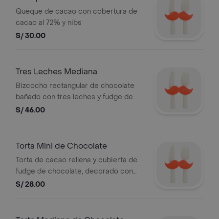
Queque de cacao con cobertura de
cacao al 72% y nibs
S/ 30.00
Tres Leches Mediana
Bizcocho rectangular de chocolate
bañado con tres leches y fudge de
chocolate. Para 4 porciones.
S/ 46.00
Torta Mini de Chocolate
Torta de cacao rellena y cubierta de
fudge de chocolate, decorado con
nibs. 12 cm diametro.
S/ 28.00