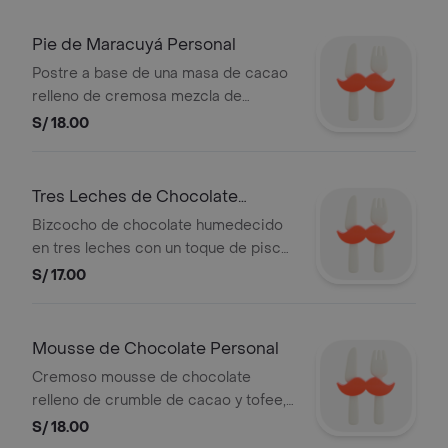
Pie de Maracuyá Personal
Postre a base de una masa de cacao
relleno de cremosa mezcla de
maracuyá, cubierta y decorada con
S/ 18.00
una agridulce de mermelada de
maracuyá.
Tres Leches de Chocolate
Porción
Bizcocho de chocolate humedecido
en tres leches con un toque de pisco
y cubierta de chocolate.
S/ 17.00
Mousse de Chocolate Personal
Cremoso mousse de chocolate
relleno de crumble de cacao y tofee,
bañado con un brillo de chocolate al
S/ 18.00
72% cacao.