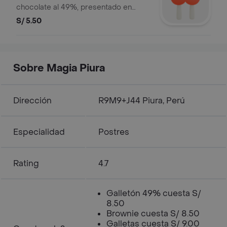
chocolate al 49%, presentado en
forma de bombones.
S/ 5.50
Sobre Magia Piura
Dirección
R9M9+J44 Piura, Perú
Especialidad
Postres
Rating
4.7
Galletón 49% cuesta S/
8.50
Brownie cuesta S/ 8.50
Galletas cuesta S/ 9.00