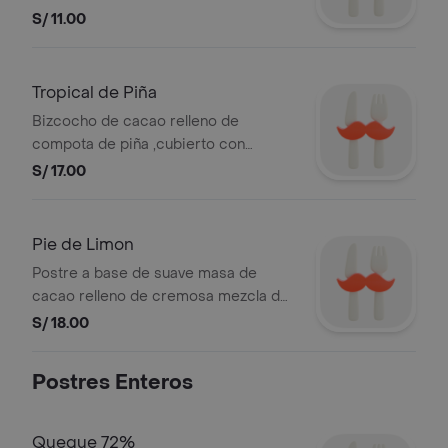
S/ 11.00
Tropical de Piña
Bizcocho de cacao relleno de
compota de piña ,cubierto con
mousse de chocolate blanco y
S/ 17.00
decorado con gelatina de piña
Pie de Limon
Postre a base de suave masa de
cacao relleno de cremosa mezcla de
limón, cubierta con una fina capa de
S/ 18.00
chocolate al 49 de cacao y decorado
con chantilly de chocolate
Postres Enteros
Queque 72%