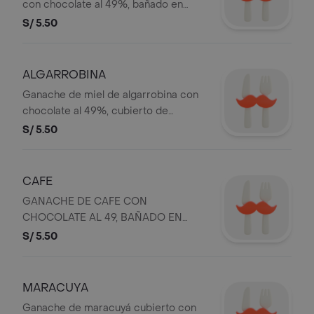
con chocolate al 49%, bañado en
chocolate al 49% y naranja confitada.
S/ 5.50
ALGARROBINA
Ganache de miel de algarrobina con
chocolate al 49%, cubierto de
chocolate al 49% y decorado con
S/ 5.50
papel de maca.
CAFE
GANACHE DE CAFE CON
CHOCOLATE AL 49, BAÑADO EN
CHOCOLATE AL 49
S/ 5.50
MARACUYA
Ganache de maracuyá cubierto con