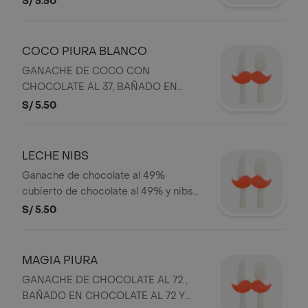
S/ 5.50
su sabor.
COCO PIURA BLANCO
GANACHE DE COCO CON
CHOCOLATE AL 37, BAÑADO EN
CHOCOLATE AL 72 Y COCO SEMI
S/ 5.50
TOSTADO
LECHE NIBS
Ganache de chocolate al 49%
cubierto de chocolate al 49% y nibs
de cacao.
S/ 5.50
MAGIA PIURA
GANACHE DE CHOCOLATE AL 72 ,
BAÑADO EN CHOCOLATE AL 72 Y