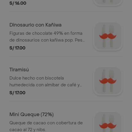
S/ 16.00
Dinosaurio con Kañiwa
Figuras de chocolate 49% en forma
de dinosaurios con kañiwa pop. Peso
total: 100 g.
S/ 17.00
Tiramisú
Dulce hecho con biscotela
humedecida con almíbar de café y
vino y con una crema de queso y nata,
S/ 17.00
espolvoreado con polvo de cacao.
Mini Queque (72%)
Queque de cacao con cobertura de
cacao al 72 y nibs.