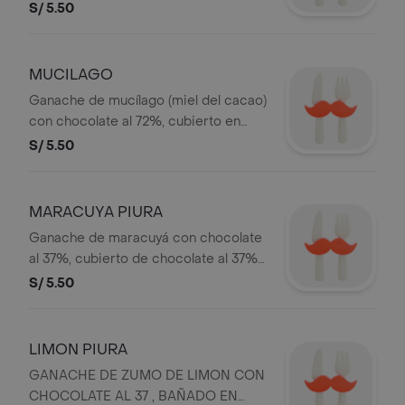
NIBS DE CACAO
S/ 5.50
MUCILAGO
Ganache de mucílago (miel del cacao)
con chocolate al 72%, cubierto en
chocolate al 72%.
S/ 5.50
MARACUYA PIURA
Ganache de maracuyá con chocolate
al 37%, cubierto de chocolate al 37% y
nibs de cacao.
S/ 5.50
LIMON PIURA
GANACHE DE ZUMO DE LIMON CON
CHOCOLATE AL 37 , BAÑADO EN