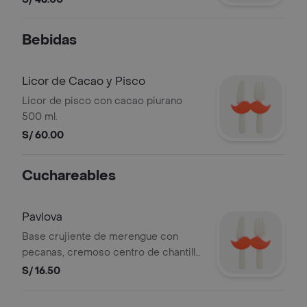
Bebidas
Licor de Cacao y Pisco
Licor de pisco con cacao piurano
500 ml.
S/ 60.00
Cuchareables
Pavlova
Base crujiente de merengue con
pecanas, cremoso centro de chantilly
y fudge con jugosas capas de fresas.
S/ 16.50