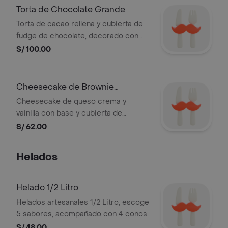
Torta de Chocolate Grande
Torta de cacao rellena y cubierta de
fudge de chocolate, decorado con
nibs. 22 cm diametro.
S/ 100.00
Cheesecake de Brownie
Mediano
Cheesecake de queso crema y
vainilla con base y cubierta de
brownie al 72% de cacao.
S/ 62.00
Helados
Helado 1/2 Litro
Helados artesanales 1/2 Litro, escoge
5 sabores, acompañado con 4 conos
S/ 48.00