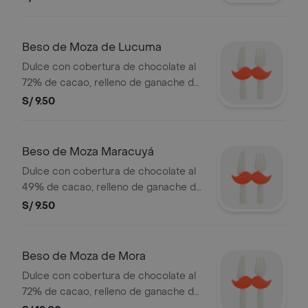
decorada con migas de bizcocho
rojo.
Beso de Moza de Lucuma
Dulce con cobertura de chocolate al
72% de cacao, relleno de ganache de
lúcuma y base de galleta.
S/ 9.50
Beso de Moza Maracuyá
Dulce con cobertura de chocolate al
49% de cacao, relleno de ganache de
maracuyá y base de galleta.
S/ 9.50
Beso de Moza de Mora
Dulce con cobertura de chocolate al
72% de cacao, relleno de ganache de
mora y base de galleta.