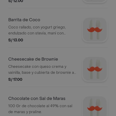
S/ 12.00
Barrita de Coco
Coco rallado, con yogurt griego,
endulzado con stevia, maní con
manjar, bañado en chocolate y nibs.
S/ 13.00
Cheesecake de Brownie
Cheesecake con queso crema y
vainilla, base y cubierta de brownie al
72% de cacao, decorado con salsa de
S/ 17.00
chocolate.
Chocolate con Sal de Maras
100 Gr de chocolate al 49% con sal
de maras y praline.