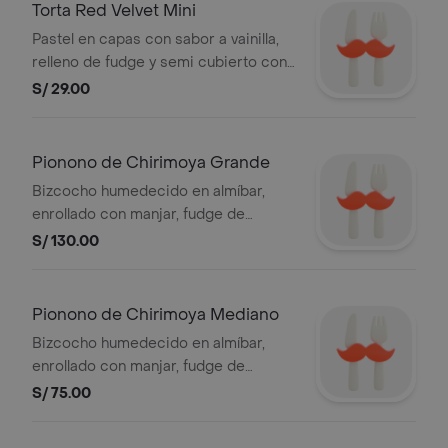
Torta Red Velvet Mini
Pastel en capas con sabor a vainilla,
relleno de fudge y semi cubierto con
un cremoso frosting de queso,
S/ 29.00
decorada con migas de bizcocho
rojo..
Pionono de Chirimoya Grande
Bizcocho humedecido en almíbar,
enrollado con manjar, fudge de
chocolate y chirimoya, cubierto con
S/ 130.00
chantilly de chocolate al 72% de
cacao y 49% cacao.
Pionono de Chirimoya Mediano
Bizcocho humedecido en almíbar,
enrollado con manjar, fudge de
chocolate y chirimoya, cubierto con
S/ 75.00
chantilly de chocolate al 72% de
cacao y 49% cacao.