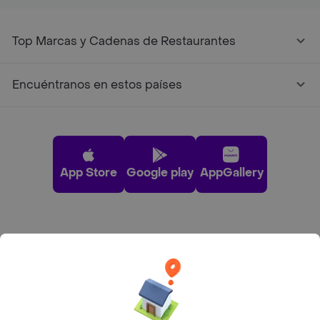
Top Marcas y Cadenas de Restaurantes
Encuéntranos en estos países
App Store
Google play
AppGallery
Pide tu comida favorita cerca de ti
Categorías