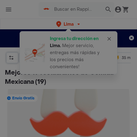
Lima
Regístrate
¿Nuevo en Rappi?
y disfruta de
Ingresa tu dirección en
envíos gratis por semanas
Aplican TyC
Lima
.
Mejor servicio,
entregas más rápidas y
Relevancia
Promos
+ 4.5
35 mins
los precios más
convenientes!
Mejores 19 restaurantes de Comida
Mexicana
(19)
Envío Gratis