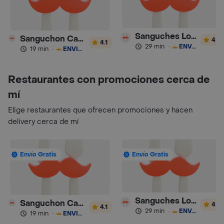
Sanguches Locos
Sanguchon Campesino Exquisitos
4
4.1
29 min
·
ENVÍO GRATIS
19 min
·
ENVÍO GRATIS
Restaurantes con promociones cerca de
mí
Elige restaurantes que ofrecen promociones y hacen
delivery cerca de mí
Envío Gratis
Envío Gratis
Sanguches Locos
Sanguchon Campesino Exquisitos
4
4.1
29 min
·
ENVÍO GRATIS
19 min
·
ENVÍO GRATIS