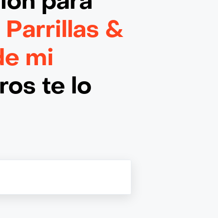
ción
para
Parrillas &
de mi
os te lo