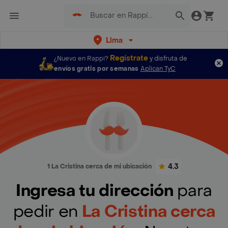
Lima
Regístrate
¿Nuevo en Rappi?
y disfruta de
envíos gratis por semanas
Aplican TyC
4.3
1 La Cristina cerca de mi ubicación
Ingresa tu dirección
para
pedir en
La Cristina cerca