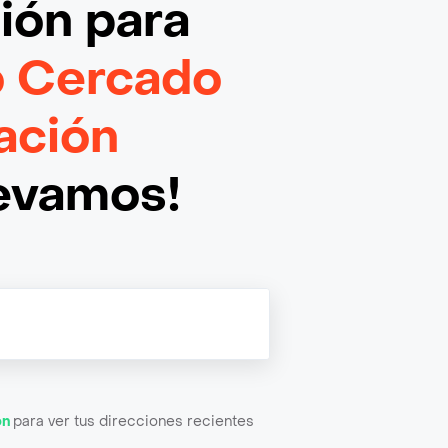
ción
para
no Cercado
ación
levamos!
ón
para ver tus direcciones recientes