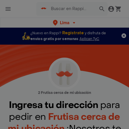
Lima
Regístrate
¿Nuevo en Rappi?
y disfruta de
envíos gratis por semanas
Aplican TyC
2 Frutisa cerca de mi ubicación
Ingresa tu dirección
para
pedir en
Frutisa cerca de
mi ubicación
¡Nosotros te