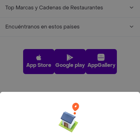
Top Marcas y Cadenas de Restaurantes
Encuéntranos en estos países
App Store
Google play
AppGallery
Pide tu comida favorita cerca de ti
Categorías
Únete a Rappi