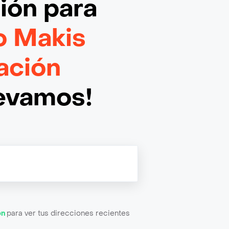
ción
para
o Makis
ación
levamos!
ón
para ver tus direcciones recientes