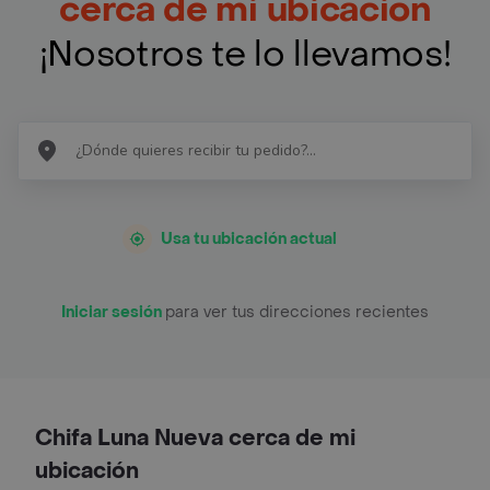
cerca de mi ubicación
¡Nosotros te lo llevamos!
Usa tu ubicación actual
Iniciar sesión
para ver tus direcciones recientes
Chifa Luna Nueva cerca de mi
ubicación