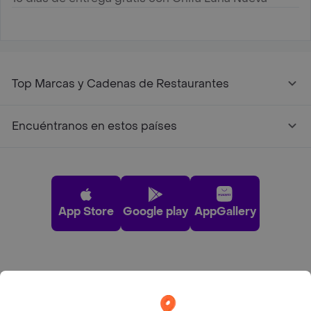
Top Marcas y Cadenas de Restaurantes
Encuéntranos en estos países
App Store
Google play
AppGallery
Pide tu comida favorita cerca de ti