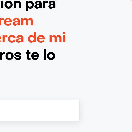
ción
para
ream
rca de mi
os te lo