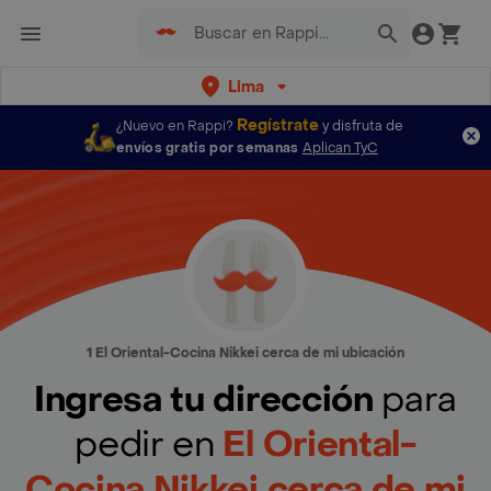
Lima
Regístrate
¿Nuevo en Rappi?
y disfruta de
envíos gratis por semanas
Aplican TyC
1 El Oriental-Cocina Nikkei cerca de mi ubicación
Ingresa tu dirección
para
pedir en
El Oriental-
Cocina Nikkei cerca de mi