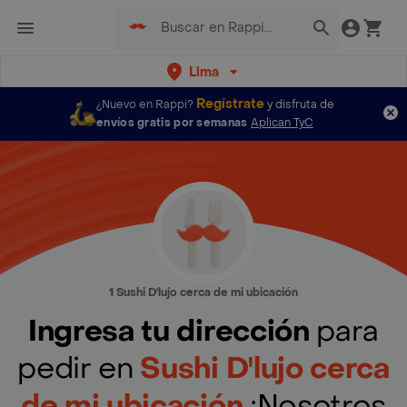
Lima
Regístrate
¿Nuevo en Rappi?
y disfruta de
envíos gratis por semanas
Aplican TyC
1 Sushi D'lujo cerca de mi ubicación
Ingresa tu dirección
para
pedir en
Sushi D'lujo cerca
de mi ubicación
¡Nosotros