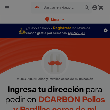
Lima
Regístrate
¿Nuevo en Rappi?
y disfruta de
envíos gratis por semanas
Aplican TyC
2 DCARBON Pollos y Parrillas cerca de mi ubicación
Ingresa tu dirección
para
pedir en
DCARBON Pollos
y Parrillas cerca de mi