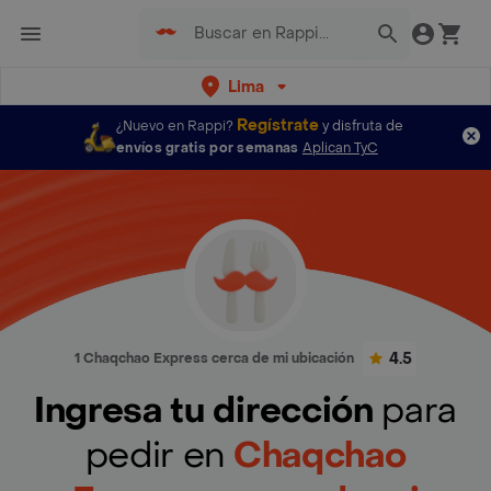
Lima
Regístrate
¿Nuevo en Rappi?
y disfruta de
envíos gratis por semanas
Aplican TyC
4.5
1 Chaqchao Express cerca de mi ubicación
Ingresa tu dirección
para
pedir en
Chaqchao