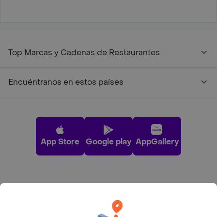
Top Marcas y Cadenas de Restaurantes
Encuéntranos en estos países
App Store
Google play
AppGallery
Pide tu comida favorita cerca de ti