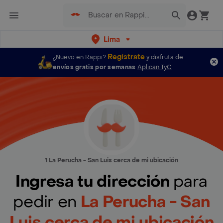
Lima
Regístrate
¿Nuevo en Rappi?
y disfruta de
envíos gratis por semanas
Aplican TyC
1 La Perucha - San Luis cerca de mi ubicación
Ingresa tu dirección
para
pedir en
La Perucha - San
Luis cerca de mi ubicación