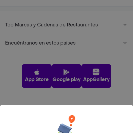
Top Marcas y Cadenas de Restaurantes
Encuéntranos en estos países
App Store
Google play
AppGallery
Pide tu comida favorita cerca de ti
Categorías