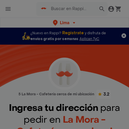
Lima
Regístrate
¿Nuevo en Rappi?
y disfruta de
envíos gratis por semanas
Aplican TyC
3.2
5 La Mora - Cafetería cerca de mi ubicación
Ingresa tu dirección
para
pedir en
La Mora -