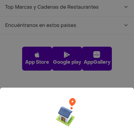
Top Marcas y Cadenas de Restaurantes
Encuéntranos en estos países
App Store
Google play
AppGallery
Pide tu comida favorita cerca de ti
Categorías
Únete a Rappi