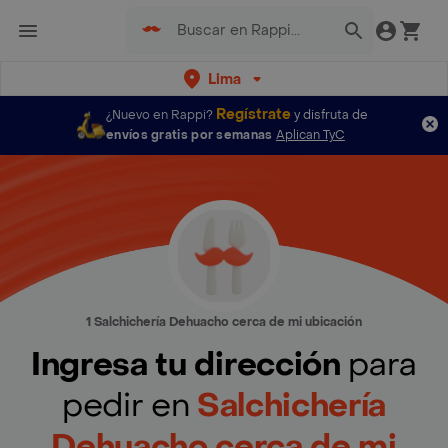
Lima
Regístrate
¿Nuevo en Rappi?
y disfruta de
envíos gratis por semanas
Aplican TyC
1 Salchichería Dehuacho cerca de mi ubicación
Ingresa tu dirección
para
pedir en
Salchichería
Dehuacho cerca de mi