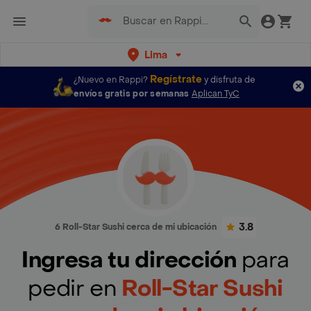
Lima
Regístrate
¿Nuevo en Rappi?
y disfruta de
envíos gratis por semanas
Aplican TyC
3.8
6 Roll-Star Sushi cerca de mi ubicación
Ingresa tu dirección
para
pedir en
Roll-Star Sushi