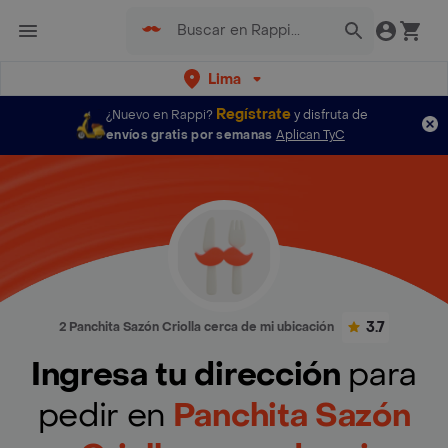
Lima
Regístrate
¿Nuevo en Rappi?
y disfruta de
envíos gratis por semanas
Aplican TyC
3.7
2 Panchita Sazón Criolla cerca de mi ubicación
Ingresa tu dirección
para
pedir en
Panchita Sazón