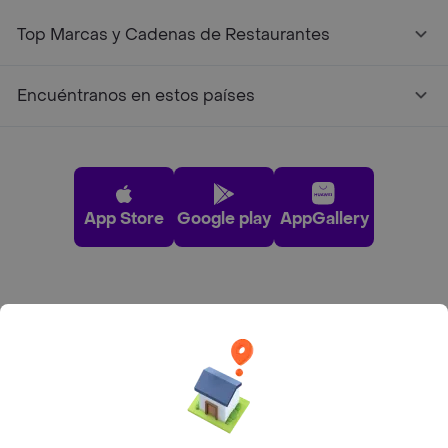
Top Marcas y Cadenas de Restaurantes
Encuéntranos en estos países
App Store
Google play
AppGallery
Pide tu comida favorita cerca de ti
Categorías
Únete a Rappi