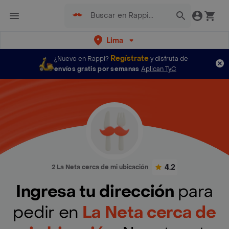
Lima
Regístrate
¿Nuevo en Rappi?
y disfruta de
envíos gratis por semanas
Aplican TyC
4.2
2 La Neta cerca de mi ubicación
Ingresa tu dirección
para
pedir en
La Neta cerca de