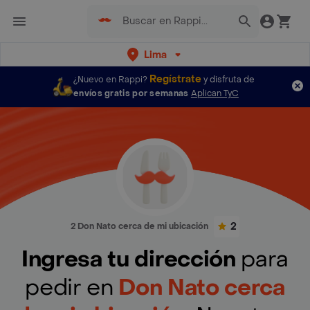
Lima
Regístrate
¿Nuevo en Rappi?
y disfruta de
envíos gratis por semanas
Aplican TyC
2
2 Don Nato cerca de mi ubicación
Ingresa tu dirección
para
pedir en
Don Nato cerca