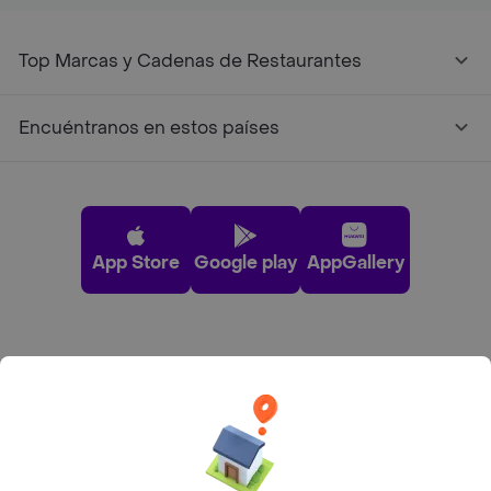
Top Marcas y Cadenas de Restaurantes
Encuéntranos en estos países
App Store
Google play
AppGallery
Pide tu comida favorita cerca de ti
Categorías