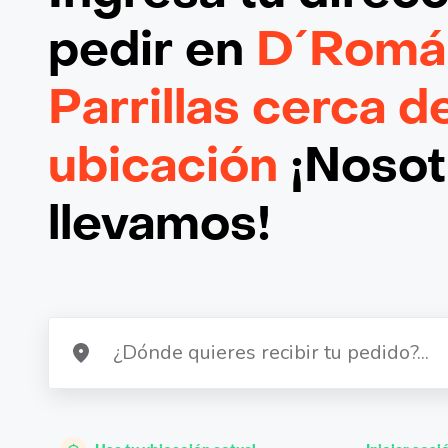
pedir en
D´Román
Parrillas cerca d
ubicación
¡Nosotr
llevamos!