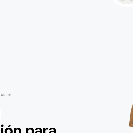
 de mi
ción
para