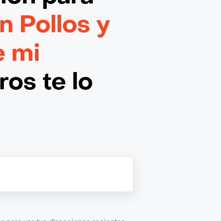
 Pollos y
e mi
os te lo