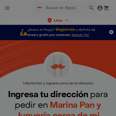
Lima
Regístrate
¿Nuevo en Rappi?
y disfruta de
envíos gratis por semanas
Aplican TyC
1 Marina Pan y Jugueria cerca de mi ubicación
Ingresa tu dirección
para
pedir en
Marina Pan y
Jugueria cerca de mi