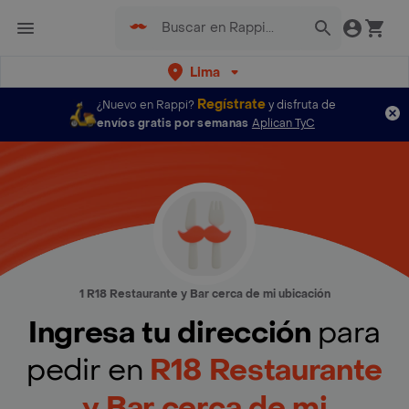
Lima
Regístrate
¿Nuevo en Rappi?
y disfruta de
envíos gratis por semanas
Aplican TyC
1 R18 Restaurante y Bar cerca de mi ubicación
Ingresa tu dirección
para
pedir en
R18 Restaurante
y Bar cerca de mi