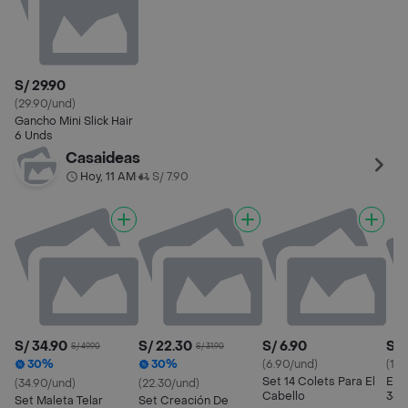
S/ 29.90
(29.90/und)
Gancho Mini Slick Hair
6 Unds
Casaideas
Hoy, 11 AM
S/ 7.90
•
S/ 34.90
S/ 22.30
S/ 6.90
S/ 
S/ 49.90
S/ 31.90
30%
30%
(6.90/und)
(17.
Set 14 Colets Para El
Esp
(34.90/und)
(22.30/und)
Cabello
34x
Set Maleta Telar
Set Creación De