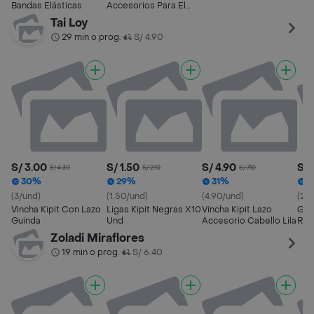
Bandas Elásticas
Accesorios Para El
Cabello
Tai Loy
29 min o prog.
S/ 4.90
•
S/ 3.00
S/ 1.50
S/ 4.90
S/ 
S/ 4.30
S/ 2.10
S/ 7.10
30%
29%
31%
3
(3/und)
(1.50/und)
(4.90/und)
(2.3
Vincha Kipit Con Lazo
Ligas Kipit Negras X10
Vincha Kipit Lazo
Gan
Guinda
Und
Accesorio Cabello Lila
Ros
Zoladi Miraflores
19 min o prog.
S/ 6.40
•