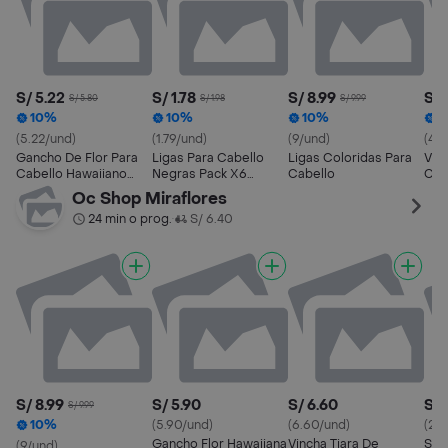
S/ 5.22
S/ 1.78
S/ 8.99
S/ 
S/ 5.80
S/ 1.98
S/ 9.99
10%
10%
10%
1
(5.22/und)
(1.79/und)
(9/und)
(4.
Gancho De Flor Para
Ligas Para Cabello
Ligas Coloridas Para
Vin
Cabello Hawaiiano
Negras Pack X6
Cabello
Cum
Pinza
Elasticas
Bir
Oc Shop Miraflores
24 min o prog.
S/ 6.40
•
S/ 8.99
S/ 5.90
S/ 6.60
S/ 
S/ 9.99
10%
(5.90/und)
(6.60/und)
(2/u
Gancho Flor Hawaiiana
Vincha Tiara De
Set
(9/und)