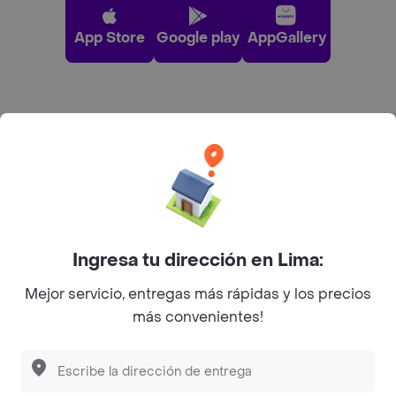
App Store
Google play
AppGallery
Pide tu comida favorita cerca de ti
Categorías
Únete a Rappi
Ingresa tu dirección en Lima:
Sobre Rappi
Mejor servicio, entregas más rápidas y los precios
más convenientes!
Facebook
Twitter
Instagram