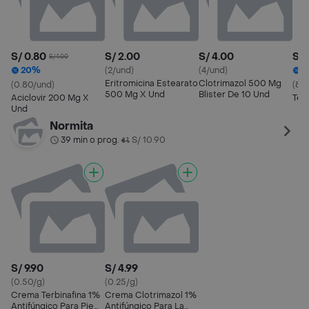
S/ 0.80
S/ 2.00
S/ 4.00
S/ 
S/ 1.00
20%
(2/und)
(4/und)
Eritromicina Estearato
Clotrimazol 500 Mg
(0.80/und)
(8.7
500 Mg X Und
Blister De 10 Und
Aciclovir 200 Mg X
Ter
Und
Normita
39 min o prog.
S/ 10.90
•
S/ 9.90
S/ 4.99
(0.50/g)
(0.25/g)
Crema Terbinafina 1%
Crema Clotrimazol 1%
Antifúngico Para Pie
Antifúngico Para La