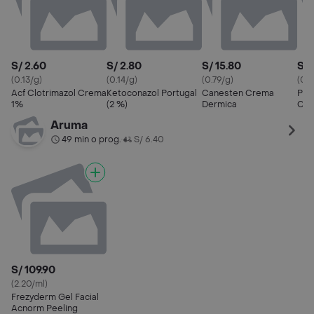
S/ 2.60
S/ 2.80
S/ 15.80
S/ 
(0.13/g)
(0.14/g)
(0.79/g)
(0.2
Acf Clotrimazol Crema
Ketoconazol Portugal
Canesten Crema
Port
1%
(2 %)
Dermica
Cre
Aruma
49 min o prog.
S/ 6.40
•
S/ 109.90
(2.20/ml)
Frezyderm Gel Facial
Acnorm Peeling