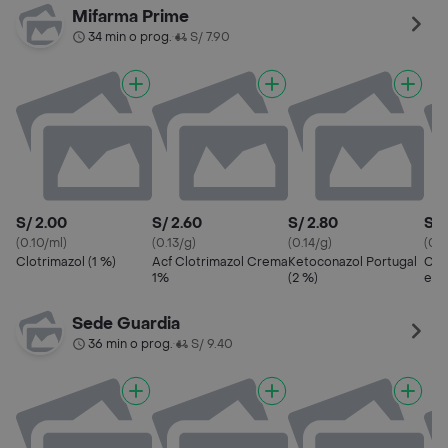
Mifarma Prime
34 min o prog.
S/ 7.90
•
S/ 2.00
S/ 2.60
S/ 2.80
S/ 
(0.10/ml)
(0.13/g)
(0.14/g)
(0.5
Clotrimazol (1 %)
Acf Clotrimazol Crema
Ketoconazol Portugal
Clot
1%
(2 %)
en 
Sede Guardia
36 min o prog.
S/ 9.40
•