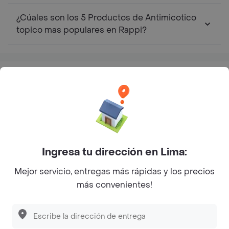
¿Cúales son los 5 Productos de Antimicotico
topico mas populares en Rappi?
Top Marcas y Cadenas de Restaurantes
Encuéntranos en estos países
Ingresa tu dirección en Lima:
Mejor servicio, entregas más rápidas y los precios
App Store
Google play
AppGallery
más convenientes!
Pide tu comida favorita cerca de ti