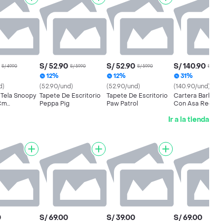
S/ 52.90
S/ 52.90
S/ 140.90
S/ 49.90
S/ 59.90
S/ 59.90
S/ 202
12%
12%
31%
d)
(52.90/und)
(52.90/und)
(140.90/und)
 Tela Snoopy
Tapete De Escritorio
Tapete De Escritorio
Cartera Barbie 
Cm
Peppa Pig
Paw Patrol
Con Asa Regula
ble Mod. 1
Ir a la tienda
0
S/ 69.00
S/ 39.00
S/ 69.00