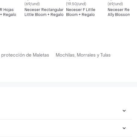
(69/und)
(19.50/und)
(69/und)
R Hojas
Neceser Rectangular
Neceser F Little
Neceser Rectan
 + Regalo
Little Bloom + Regalo
Bloom + Regalo
Ally Blossom + 
 protección de Maletas
Mochilas, Morrales y Tulas