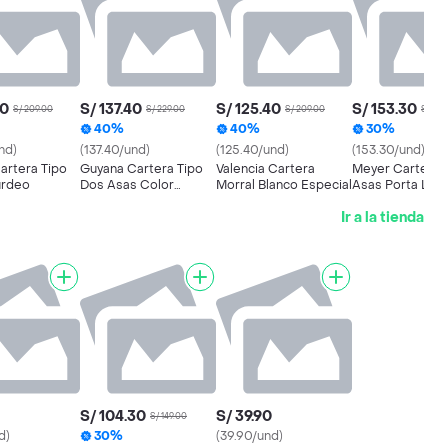
40
S/ 137.40
S/ 125.40
S/ 153.30
S/ 209.00
S/ 229.00
S/ 209.00
S/ 219
40%
40%
30%
nd)
(137.40/und)
(125.40/und)
(153.30/und)
artera Tipo
Guyana Cartera Tipo
Valencia Cartera
Meyer Cartera 
urdeo
Dos Asas Color
Morral Blanco Especial
Asas Porta Lap
Especial
Color Especial
Ir a la tienda
S/ 104.30
S/ 39.90
S/ 149.00
d)
30%
(39.90/und)