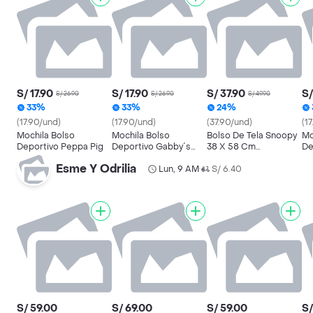
S/ 17.90
S/ 17.90
S/ 37.90
S/
S/ 26.90
S/ 26.90
S/ 49.90
33%
33%
24%
(17.90/und)
(17.90/und)
(37.90/und)
(1
Mochila Bolso
Mochila Bolso
Bolso De Tela Snoopy
Mo
Deportivo Peppa Pig
Deportivo Gabby´s
38 X 58 Cm
De
Dollhouse
Reutilizable Mod. 2
Esme Y Odrilia
Lun, 9 AM
S/ 6.40
•
S/ 59.00
S/ 69.00
S/ 59.00
S/