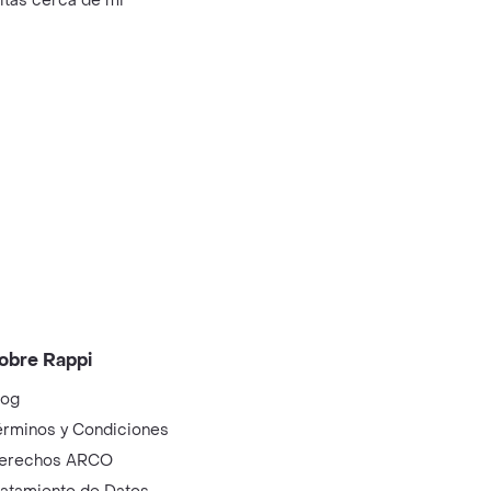
litas cerca de mi
obre Rappi
log
érminos y Condiciones
erechos ARCO