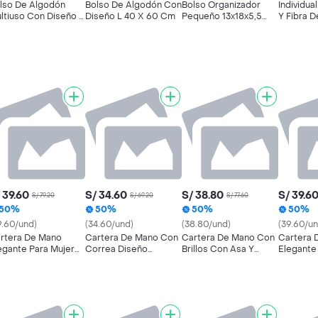
lso De Algodón
Bolso De Algodón Con
Bolso Organizador
Individua
ltiuso Con Diseño L
Diseño L 40 X 60 Cm
Pequeño 13x18x5,5
Y Fibra 
 X 60 Cm
Cm
45 Cm U
 39.60
S/ 34.60
S/ 38.80
S/ 39.6
S/ 79.20
S/ 69.20
S/ 77.60
50%
50%
50%
50%
9.60/und)
(34.60/und)
(38.80/und)
(39.60/un
rtera De Mano
Cartera De Mano Con
Cartera De Mano Con
Cartera 
egante Para Mujer
Correa Diseño
Brillos Con Asa Y
Elegante
n Correa Ajustable
Premium - Rosado
Correa Ajustable
Con Corr
Broche Dorado -
Diseño Elegante - Gris
Y Broche
anco