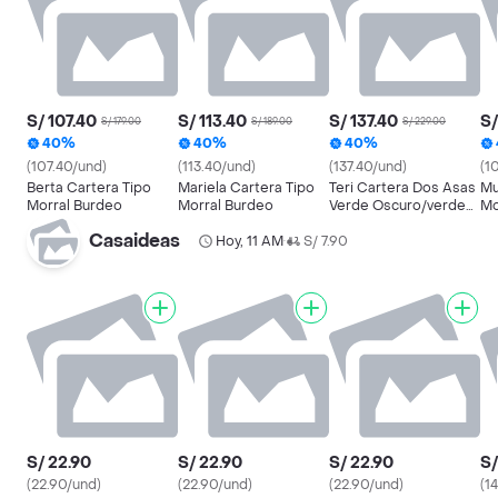
S/ 107.40
S/ 113.40
S/ 137.40
S/
S/ 179.00
S/ 189.00
S/ 229.00
40%
40%
40%
(107.40/und)
(113.40/und)
(137.40/und)
(1
Berta Cartera Tipo
Mariela Cartera Tipo
Teri Cartera Dos Asas
Mu
Morral Burdeo
Morral Burdeo
Verde Oscuro/verde
Mo
Oliva
Casaideas
Hoy, 11 AM
S/ 7.90
•
S/ 22.90
S/ 22.90
S/ 22.90
S/
(22.90/und)
(22.90/und)
(22.90/und)
(1