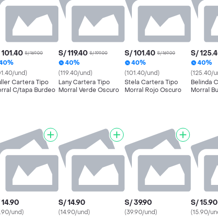
 101.40
S/ 119.40
S/ 101.40
S/ 125.
S/ 169.00
S/ 199.00
S/ 169.00
40%
40%
40%
40%
01.40/und)
(119.40/und)
(101.40/und)
(125.40/u
ller Cartera Tipo
Lany Cartera Tipo
Stela Cartera Tipo
Belinda C
rral C/tapa Burdeo
Morral Verde Oscuro
Morral Rojo Oscuro
Morral B
 14.90
S/ 14.90
S/ 39.90
S/ 15.90
4.90/und)
(14.90/und)
(39.90/und)
(15.90/un