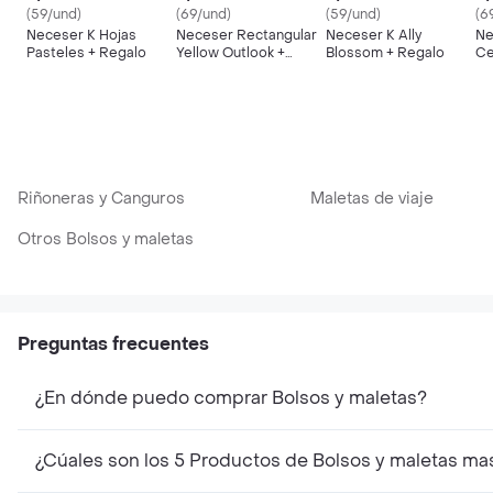
(59/und)
(69/und)
(59/und)
(6
Neceser K Hojas
Neceser Rectangular
Neceser K Ally
Ne
Pasteles + Regalo
Yellow Outlook +
Blossom + Regalo
Ce
Regalo
Riñoneras y Canguros
Maletas de viaje
Otros Bolsos y maletas
Preguntas frecuentes
¿En dónde puedo comprar Bolsos y maletas?
¿Cúales son los 5 Productos de Bolsos y maletas ma