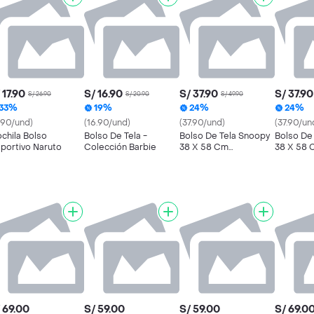
 17.90
S/ 16.90
S/ 37.90
S/ 37.90
S/ 26.90
S/ 20.90
S/ 49.90
33%
19%
24%
24%
7.90/und)
(16.90/und)
(37.90/und)
(37.90/un
chila Bolso
Bolso De Tela -
Bolso De Tela Snoopy
Bolso De
portivo Naruto
Colección Barbie
38 X 58 Cm
38 X 58 
Reutilizable Mod. 3
Reutiliza
 69.00
S/ 59.00
S/ 59.00
S/ 69.0