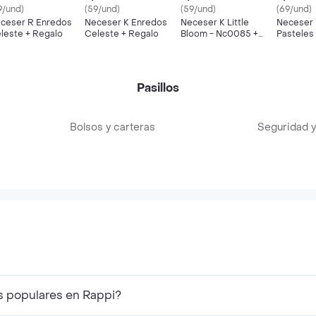
9/und)
(59/und)
(59/und)
(69/und)
ceser R Enredos
Neceser K Enredos
Neceser K Little
Neceser 
leste + Regalo
Celeste + Regalo
Bloom - Nc0085 +
Pasteles
Regalo
Pasillos
Bolsos y carteras
Seguridad y
s populares en Rappi?