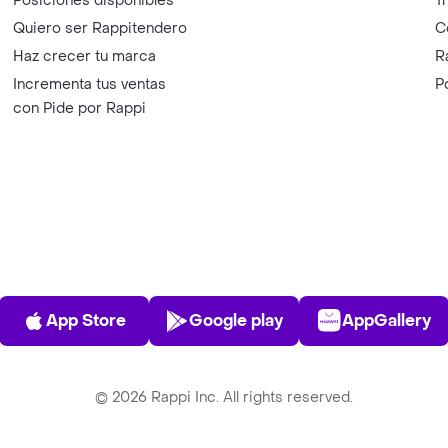
Posiciones disponibles
T
Quiero ser Rappitendero
C
Haz crecer tu marca
R
Incrementa tus ventas
P
con Pide por Rappi
App Store
Play Store
AppGalle
App Store
Google play
AppGallery
©
2026
Rappi Inc. All rights reserved.