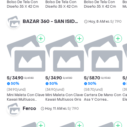
Bolso De Tela Con
Bolso De Tela Con
Bolso De Tela Con
Bo
Diseño 35 X 42 Cm
Diseño 35 X 42 Cm
Diseño 35 X 42 Cm
Mu
40
BAZAR 360 - SAN ISIDRO
Hoy, 8 AM
S/ 7.90
•
S/ 34.90
S/ 34.90
S/ 58.70
S/
S/ 69.80
S/ 69.80
S/ 117.40
50%
50%
50%
(34.90/und)
(34.90/und)
(58.70/und)
(3
Mini Maleta Con Clave
Mini Maleta Con Clave
Cartera De Mano Con
Ca
Kawaii Multiusos
Kawaii Multiusos Gris
Asa Y Correa
El
Marrón
Ajustable Estilo
Co
Ferco
Hoy, 11 AM
S/ 7.90
Casual Con Pañuelo -
Y 
•
Marrón Claro
Bl