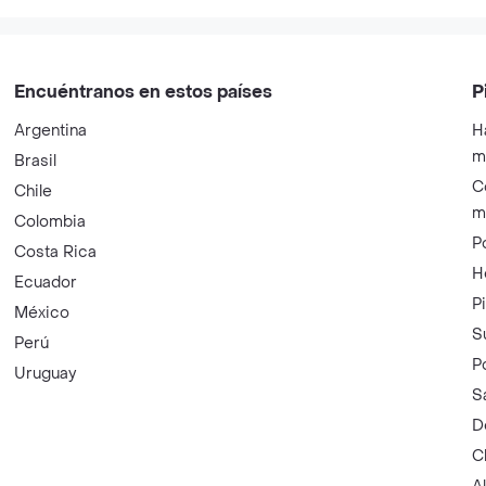
Encuéntranos en estos países
P
Argentina
H
m
Brasil
C
Chile
m
Colombia
P
Costa Rica
H
Ecuador
P
México
S
Perú
P
Uruguay
S
D
C