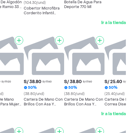
l De Algodón
Botella De Agua Para
(104.30/und)
De Ramio 33 X
Deporte 770 Ml
Cobertor Microfibra
Corderito Infantil
160x230 Cm 1.5 Plaza
Ir a la tienda
0
S/ 38.80
S/ 38.80
S/ 25.40
S/ 79.20
S/ 77.60
S/ 77.60
S/ 50.8
50%
50%
50%
d)
(38.80/und)
(38.80/und)
(25.40/und)
De Mano
Cartera De Mano Con
Cartera De Mano Con
Cartera De Ma
 Para Mujer
Brillos Con Asa Y
Brillos Con Asa Y
Correa Diseño
ea Ajustable
Correa Ajustable
Correa Ajustable
Premium
Ir a la tienda
 Dorado
Diseño Elegante -
Diseño Elegante -
Rosado
Crema