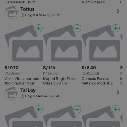
Geodreieck - Kum
15cm Artesco
Geo
Tottus
Hoy, 8 AM
S/ 10.90
•
S/ 0.70
S/ 1.16
S/ 5.40
S/ 
(0.70/und)
(1.16/und)
(5.40/und)
(19.
Vinifan Transportador
Maped Regla Plana
Compás Escolar
Map
180 Grados 10 cm
Classic 30 cm
Metalico Mod. 102
Sis
Tai Loy
Hoy, 10 AM
S/ 6.40
•