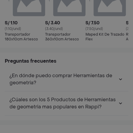
S/ 1.10
S/ 3.40
S/ 7.50
S/ 
(1.10/und)
(3.40/und)
(7.50/und)
(3.1
Transportador
Transportador
Maped Kit De Trazado
Reg
180x10cm Artesco
360x10cm Artesco
Flex
Art
Preguntas frecuentes
¿En dónde puedo comprar Herramientas de
geometria?
¿Cúales son los 5 Productos de Herramientas
de geometria mas populares en Rappi?