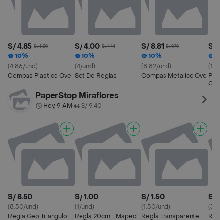
S/ 4.85
S/ 4.00
S/ 8.81
S/ 
S/ 5.39
S/ 4.44
S/ 9.79
10%
10%
10%
1
(4.86/und)
(4/und)
(8.82/und)
(19.
Compas Plastico Ove
Set De Reglas
Compas Metalico Ove
Pla
Con
Ang
PaperStop Miraflores
Hoy, 9 AM
S/ 9.40
•
S/ 8.50
S/ 1.00
S/ 1.50
S/ 
(8.50/und)
(1/und)
(1.50/und)
(3.
Regla Geo Triangulo -
Regla 20cm - Maped
Regla Transparente
Reg