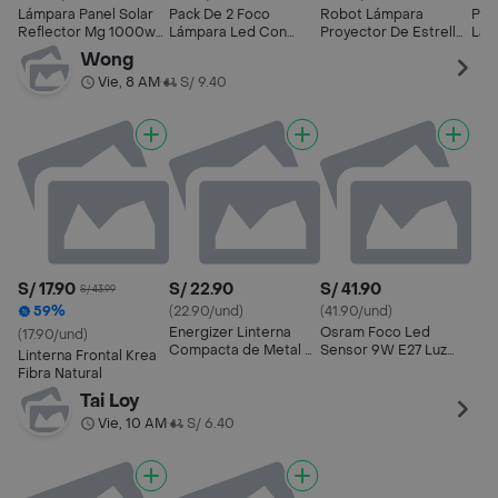
Lámpara Panel Solar
Pack De 2 Foco
Robot Lámpara
Pac
Reflector Mg 1000w
Lámpara Led Con
Proyector De Estrellas
Lám
Con Sensor
Sensor De Movimiento
Galaxia Luces Con
Sen
Wong
Impermeable +
Recargable Usb
Música Para Niños
Rec
Vie, 8 AM
S/ 9.40
•
Control Remoto
S/ 17.90
S/ 22.90
S/ 41.90
S/ 43.99
59%
(22.90/und)
(41.90/und)
Energizer Linterna
Osram Foco Led
(17.90/und)
Compacta de Metal 6
Sensor 9W E27 Luz
Linterna Frontal Krea
Leds
Cálida
Fibra Natural
Tai Loy
Vie, 10 AM
S/ 6.40
•