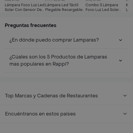
Lámpara Foco Luz Led
Lámpara Led Táctil
Combo 3 Lámpara
Kit
Solar Con Sensor De
Plegable Recargable
Foco Luz Led Solar
Led
Movimiento
Por Usb 3 Tonos Luz
Con Sensor
Sen
Recargable
Reloj
Movimiento
Led
Recargable
Preguntas frecuentes
¿En dónde puedo comprar Lamparas?
¿Cúales son los 5 Productos de Lamparas
mas populares en Rappi?
Top Marcas y Cadenas de Restaurantes
Encuéntranos en estos países