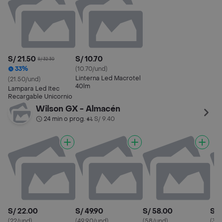
S/ 21.50
S/ 10.70
S/ 32.30
33%
(10.70/und)
Linterna Led Macrotel
(21.50/und)
40lm
Lampara Led Itec
Recargable Unicornio
Wilson GX - Almacén
24 min o prog.
S/ 9.40
•
S/ 22.00
S/ 49.90
S/ 58.00
S/ 
(22/und)
(49.90/und)
(58/und)
(30