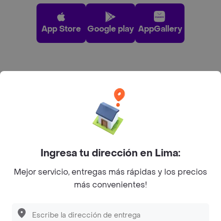
App Store
Google play
AppGallery
Pide tu comida favorita cerca de ti
Categorías
Únete a Rappi
Ingresa tu dirección en Lima:
Sobre Rappi
Mejor servicio, entregas más rápidas y los precios
más convenientes!
Facebook
Twitter
Instagram