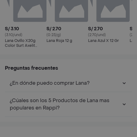
S/ 3.10
S/ 2.70
S/ 2.70
S/ 
(3.10/und)
(0.23/g)
(2.70/und)
(2.7
Lana Ovillo X20g
Lana Roja 12 g
Lana Azul X 12 Gr
Lana
Color Surt Axelit
Pqtx5
Preguntas frecuentes
¿En dónde puedo comprar Lana?
¿Cúales son los 5 Productos de Lana mas
populares en Rappi?