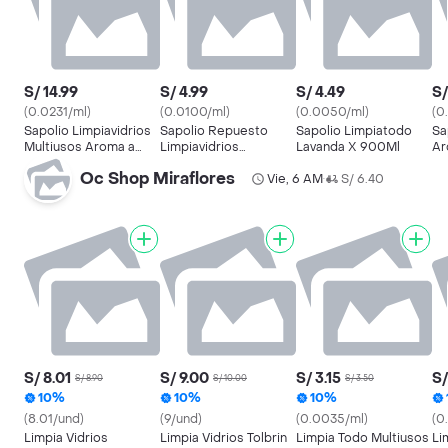
S/ 14.99
S/ 4.99
S/ 4.49
S/
(0.0231/ml)
(0.0100/ml)
(0.0050/ml)
(0
Sapolio Limpiavidrios
Sapolio Repuesto
Sapolio Limpiatodo
Sa
Multiusos Aroma a
Limpiavidrios
Lavanda X 900Ml
Ar
Lavanda con Gatillo
Multiusos Aroma a
Oc Shop Miraflores
Lavanda
Vie, 6 AM
S/ 6.40
•
S/ 8.01
S/ 9.00
S/ 3.15
S/
S/ 8.90
S/ 10.00
S/ 3.50
10%
10%
10%
(8.01/und)
(9/und)
(0.0035/ml)
(0
Limpia Vidrios
Limpia Vidrios Tolbrin
Limpia Todo Multiusos
Li