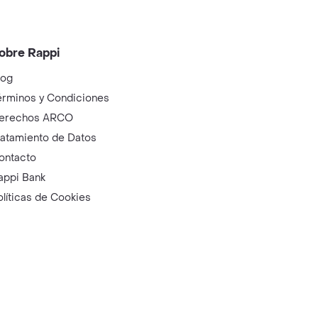
obre Rappi
log
érminos y Condiciones
erechos ARCO
ratamiento de Datos
ontacto
appi Bank
olíticas de Cookies