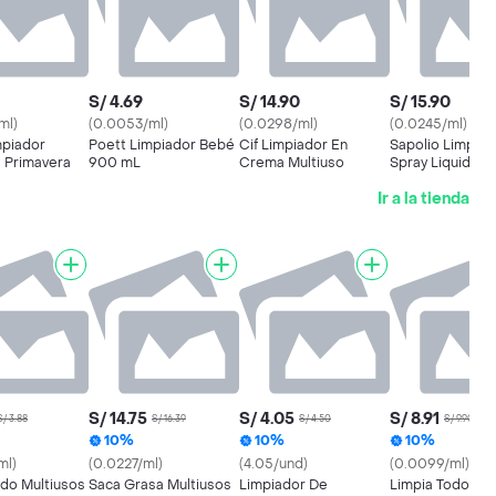
S/ 4.69
S/ 14.90
S/ 15.90
ml)
(0.0053/ml)
(0.0298/ml)
(0.0245/ml)
mpiador
Poett Limpiador Bebé
Cif Limpiador En
Sapolio Limpiad
e Primavera
900 mL
Crema Multiuso
Spray Liquido An
Hongos
Ir a la tienda
S/ 14.75
S/ 4.05
S/ 8.91
S/ 3.88
S/ 16.39
S/ 4.50
S/ 9.90
10%
10%
10%
ml)
(0.0227/ml)
(4.05/und)
(0.0099/ml)
odo Multiusos
Saca Grasa Multiusos
Limpiador De
Limpia Todo Mul