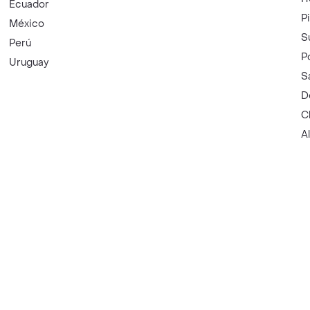
Ecuador
P
México
S
Perú
P
Uruguay
S
D
C
A