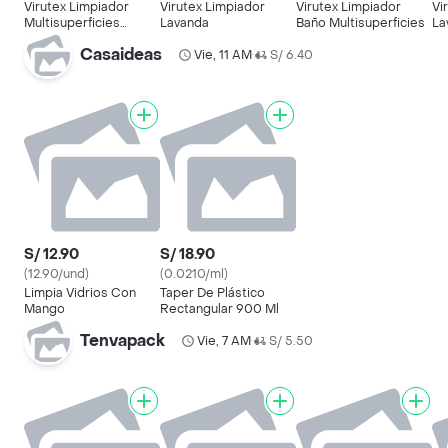
Virutex Limpiador
Virutex Limpiador
Virutex Limpiador
Vi
Multisuperficies
Lavanda
Baño Multisuperficies
La
Antibecterial Aroma
Casaideas
Primavera
Vie, 11 AM
S/ 6.40
•
S/ 12.90
S/ 18.90
(12.90/und)
(0.0210/ml)
Limpia Vidrios Con
Taper De Plástico
Mango
Rectangular 900 Ml
Tenvapack
Vie, 7 AM
S/ 5.50
•