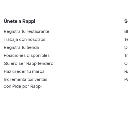
Únete a Rappi
S
Registra tu restaurante
B
Trabaja con nosotros
T
Registra tu tienda
D
Posiciones disponibles
T
Quiero ser Rappitendero
C
Haz crecer tu marca
R
Incrementa tus ventas
P
con Pide por Rappi