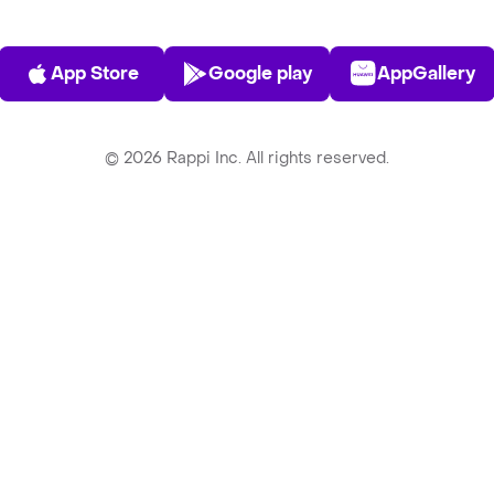
App Store
Play Store
AppGalle
App Store
Google play
AppGallery
©
2026
Rappi Inc. All rights reserved.