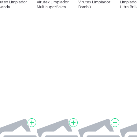
rutex Limpiador
Virutex Limpiador
Virutex Limpiador
Limpiador
vanda
Multisuperficies
Bambú
Ultra Bri
Antibecterial Aroma
Primavera