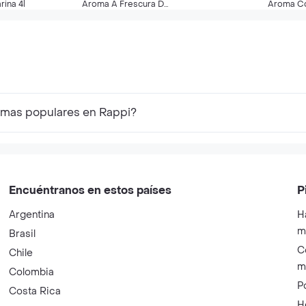
rina 4l
Aroma A Frescura De
Aroma C
Lavanda 880ml
Tipo Poe
s mas populares en Rappi?
Encuéntranos en estos países
P
Argentina
H
m
Brasil
C
Chile
m
Colombia
P
Costa Rica
H