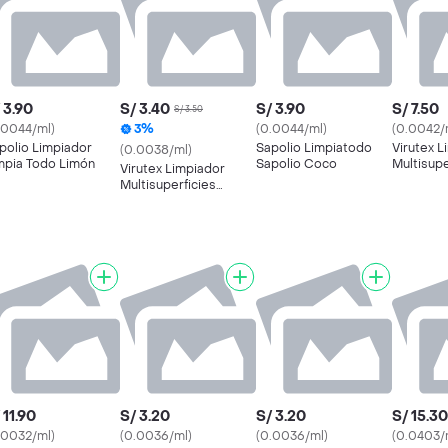
 3.90
S/ 3.40
S/ 3.90
S/ 7.50
S/ 3.50
.0044/ml)
3%
(0.0044/ml)
(0.0042/
polio Limpiador
Sapolio Limpiatodo
Virutex L
(0.0038/ml)
mpia Todo Limón
Sapolio Coco
Multisupe
Virutex Limpiador
Antibact
Multisuperficies
Lavanda
Antibecterial Aroma
Primavera
 11.90
S/ 3.20
S/ 3.20
S/ 15.30
.0032/ml)
(0.0036/ml)
(0.0036/ml)
(0.0403/