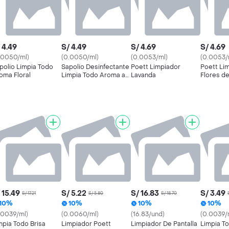
 4.49
S/ 4.49
S/ 4.69
S/ 4.69
.0050/ml)
(0.0050/ml)
(0.0053/ml)
(0.0053/
polio Limpia Todo
Sapolio Desinfectante
Poett Limpiador
Poett Li
oma Floral
Limpia Todo Aroma a
Lavanda
Flores d
Bebé
 15.49
S/ 5.22
S/ 16.83
S/ 3.49
S/ 17.21
S/ 5.80
S/ 18.70
10%
10%
10%
10%
.0039/ml)
(0.0060/ml)
(16.83/und)
(0.0039/
mpia Todo Brisa
Limpiador Poett
Limpiador De Pantalla
Limpia T