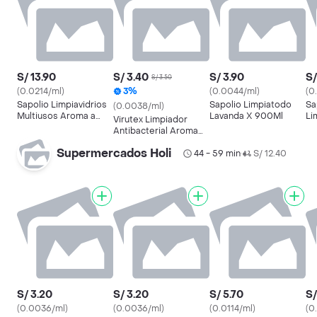
S/ 13.90
S/ 3.40
S/ 3.90
S/
S/ 3.50
(0.0214/ml)
3%
(0.0044/ml)
(0
Sapolio Limpiavidrios
Sapolio Limpiatodo
Sa
(0.0038/ml)
Multiusos Aroma a
Lavanda X 900Ml
Li
Virutex Limpiador
Lavanda con Gatillo
Antibacterial Aroma
Lavanda
Supermercados Holi
44 - 59 min
S/ 12.40
•
S/ 3.20
S/ 3.20
S/ 5.70
S/
(0.0036/ml)
(0.0036/ml)
(0.0114/ml)
(0