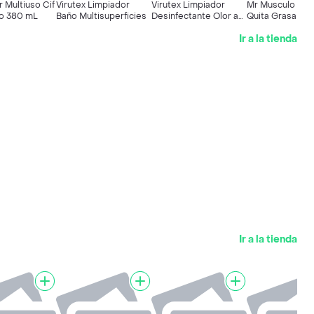
 Multiuso Cif
Virutex Limpiador
Virutex Limpiador
Mr Musculo Lim
llo 380 mL
Baño Multisuperficies
Desinfectante Olor a
Quita Grasa Líq
Primavera
Limón Repuest
Ir a la tienda
mL
Ir a la tienda