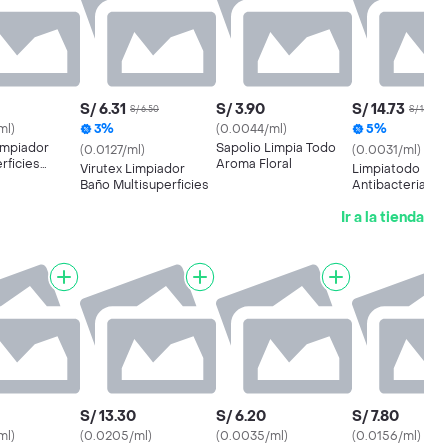
S/ 6.31
S/ 3.90
S/ 14.73
S/ 6.50
S/ 15.50
ml)
3%
(0.0044/ml)
5%
impiador
Sapolio Limpia Todo
(0.0127/ml)
(0.0031/ml)
rficies
Aroma Floral
Virutex Limpiador
Limpiatodo
erial Aroma
Baño Multisuperficies
Antibacterial Sa
Lavanda
Ir a la tienda
S/ 13.30
S/ 6.20
S/ 7.80
ml)
(0.0205/ml)
(0.0035/ml)
(0.0156/ml)