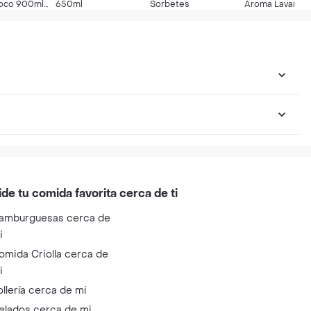
oco 900ml
650ml
Sorbetes
Aroma Lavanda
tt
Tipo Poett
ide tu comida favorita cerca de ti
amburguesas cerca de
i
omida Criolla cerca de
i
ollería cerca de mi
elados cerca de mi