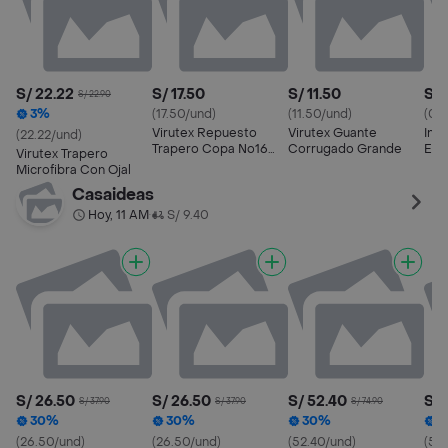
S/ 22.22
S/ 17.50
S/ 11.50
S/ 
S/ 22.90
3%
(17.50/und)
(11.50/und)
(0.6
Virutex Repuesto
Virutex Guante
Inti
(22.22/und)
Trapero Copa No16
Corrugado Grande
Eco
Virutex Trapero
Super Absorbente
Microfibra Con Ojal
Casaideas
Hoy, 11 AM
S/ 9.40
•
S/ 26.50
S/ 26.50
S/ 52.40
S/ 
S/ 37.90
S/ 37.90
S/ 74.90
30%
30%
30%
3
(26.50/und)
(26.50/und)
(52.40/und)
(52