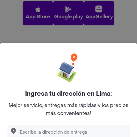
App Store
Google play
AppGallery
Pide tu comida favorita cerca de ti
Categorías
Únete a Rappi
Ingresa tu dirección en Lima:
Sobre Rappi
Mejor servicio, entregas más rápidas y los precios
más convenientes!
Facebook
Twitter
Instagram